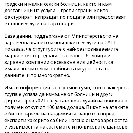
градски и малки селски болници, както и към
доставчици на услуги – трети страни, които
фактурират, изпращат по пощата или предоставят
външни услуги на партньори.
База данни, поддържана от Министерството на
здравеопазването и човешките услуги на САЩ,
показва, че структурите с най-разпознаваемите
марки в сектор здравеопазване – болници и
здравни компании с всякакъв вид дейност, са
имали значителни пробиви в сигурността на
данните, и то многократно.
Има и информация за огромни суми, които хакерска
група е успяла да измъкне от болници и други
фирми. През 2021 г. е установен случай на поискан и
получен откуп от 100 млн. долара. Пикът на атаките
е бил по време на пандемията, защото според
експерти хакерите са били наясно с натовареността
и уязвимостта на системите и по-високите шансове