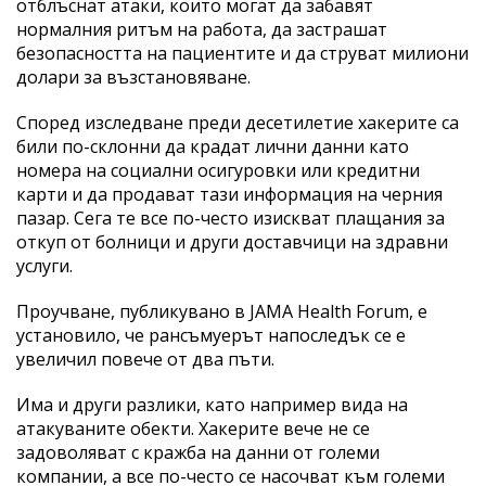
отблъснат атаки, които могат да забавят
нормалния ритъм на работа, да застрашат
безопасността на пациентите и да струват милиони
долари за възстановяване.
Според изследване преди десетилетие хакерите са
били по-склонни да крадат лични данни като
номера на социални осигуровки или кредитни
карти и да продават тази информация на черния
пазар. Сега те все по-често изискват плащания за
откуп от болници и други доставчици на здравни
услуги.
Проучване, публикувано в JAMA Health Forum, е
установило, че рансъмуерът напоследък се е
увеличил повече от два пъти.
Има и други разлики, като например вида на
атакуваните обекти. Хакерите вече не се
задоволяват с кражба на данни от големи
компании, а все по-често се насочват към големи