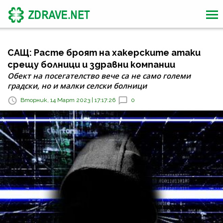
САЩ: Расте броят на хакерските атаки
срещу болници и здравни компании
Обект на посегателство вече са не само големи
градски, но и малки селски болници
Вторник, 14 Март 2023 | 17:17:26
0