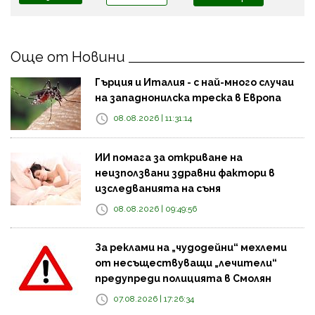
Още от Новини
Гърция и Италия - с най-много случаи
на западнонилска треска в Европа
08.08.2026 | 11:31:14
ИИ помага за откриване на
неизползвани здравни фактори в
изследванията на съня
08.08.2026 | 09:49:56
За реклами на „чудодейни“ мехлеми
от несъществуващи „лечители“
предупреди полицията в Смолян
07.08.2026 | 17:26:34