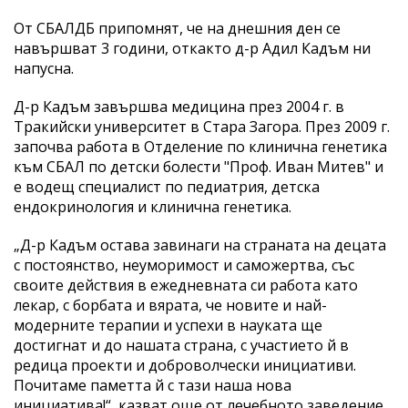
От СБАЛДБ припомнят, че на днешния ден се
навършват 3 години, откакто д-р Адил Кадъм ни
напусна.
Д-р Кадъм завършва медицина през 2004 г. в
Тракийски университет в Стара Загора. През 2009 г.
започва работа в Отделение по клинична генетика
към СБАЛ по детски болести "Проф. Иван Митев" и
е водещ специалист по педиатрия, детска
ендокринология и клинична генетика.
„Д-р Кадъм остава завинаги на страната на децата
с постоянство, неуморимост и саможертва, със
своите действия в ежедневната си работа като
лекар, с борбата и вярата, че новите и най-
модерните терапии и успехи в науката ще
достигнат и до нашата страна, с участието й в
редица проекти и доброволчески инициативи.
Почитаме паметта й с тази наша нова
инициатива!“, казват още от лечебното заведение.