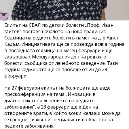
Екипът на СБАЛ по детски болести „Проф. Иван
Митев“ поставя началото на нова традиция –
Седмица на редките болести в памет на д-р Адил
Кадъм. Инициативата ще се провежда всяка година
в последната седмица на месец февруари и ще
завършва с Международния ден на редките
болести, съобщиха от лечебното заведение. Тази
година седмицата ще се проведе от 26 до 29
февруари.
На 27 февруари екипът на болницата ще даде
пресконференция на тема „Иновации в
диагностиката и лечението на редките
заболявания”, а 28 февруари ще е Ден на
отворените врати, в който всеки желаещ може да
се срещне с изявени специалисти в областта на
редките заболявания.