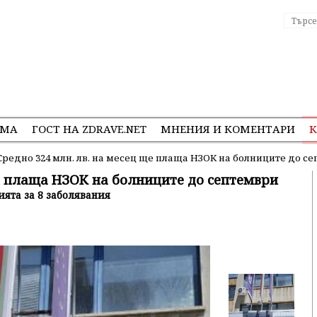
ЕМА
ГОСТ НА ZDRAVE.NET
МНЕНИЯ И КОМЕНТАРИ
К
Средно 324 млн. лв. на месец ще плаща НЗОК на болниците до с
ще плаща НЗОК на болниците до септември
ията за 8 заболявания