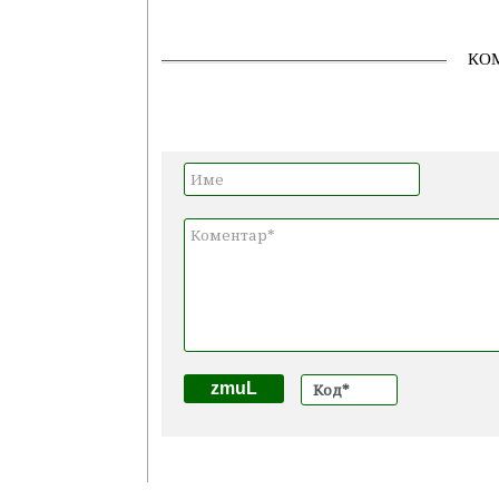
КО
zmuL