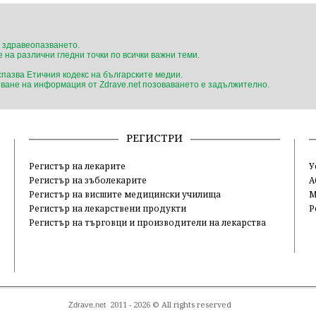
 здравеопазването.
 на различни гледни точки по всички важни теми.
 спазва Етичния кодекс на българските медии.
ване на информация от Zdrave.net позоваването е задължително.
РЕГИСТРИ
Регистър на лекарите
У
Регистър на зъболекарите
А
Регистър на висшите медицински училища
М
Регистър на лекарствени продукти
Р
Регистър на търговци и производители на лекарства
2011 - 2026 © All rights reserved
Zdrave.net