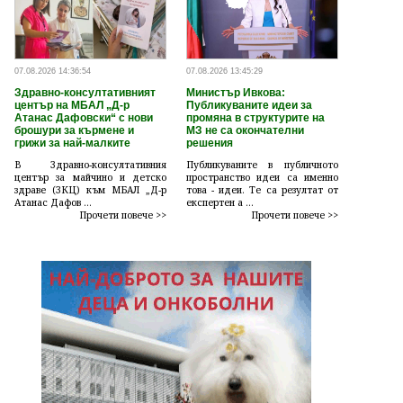
07.08.2026 14:36:54
07.08.2026 13:45:29
Здравно-консултативният
Министър Ивкова:
център на МБАЛ „Д-р
Публикуваните идеи за
Атанас Дафовски“ с нови
промяна в структурите на
брошури за кърмене и
МЗ не са окончателни
грижи за най-малките
решения
В Здравно-консултативния
Публикуваните в публичното
център за майчино и детско
пространство идеи са именно
здраве (ЗКЦ) към МБАЛ „Д-р
това - идеи. Те са резултат от
Атанас Дафов ...
експертен а ...
Прочети повече >>
Прочети повече >>