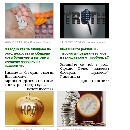
29.09.2023 13:59:52 Владимир Попов
14.03.2023 14:59:29 Невена Попова
Методиката за плащане на
Фалшивите реклами -
онколекарствата обещава
търсим ли решение или се
нови болнични дългове и
възхищаваме от проблема?
влошено лечение на
Запознайте се: той е проф.
пациентите
Страхил Вачев, „знаменит
Решение на Надзорния съвет на
български кардиолог“.
Националната
Пенсионирал ...
здравноосигурителна каса от 25
Прочети повече >>
септември отново разбун ...
Прочети повече >>