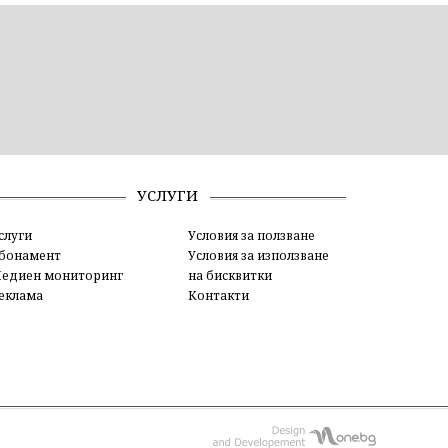
УСЛУГИ
слуги
Условия за ползване
бонамент
Условия за използване
едиен мониторинг
на бисквитки
еклама
Контакти