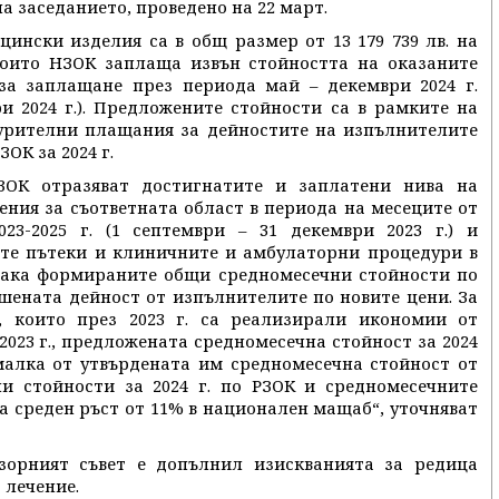
а заседанието, проведено на 22 март.
ински изделия са в общ размер от 13 179 739 лв. на
 които НЗОК заплаща извън стойността на оказаните
 за заплащане през периода май – декември 2024 г.
ри 2024 г.). Предложените стойности са в рамките на
гурителни плащания за дейностите на изпълнителите
ОК за 2024 г.
ЗОК отразяват достигнатите и заплатени нива на
ения за съответната област в периода на месеците от
3-2025 г. (1 септември – 31 декември 2023 г.) и
ите пътеки и клиничните и амбулаторни процедури в
 така формираните общи средномесечни стойности по
шената дейност от изпълнителите по новите цени. За
 които през 2023 г. са реализирали икономии от
023 г., предложената средномесечна стойност за 2024
малка от утвърдената им средномесечна стойност от
ни стойности за 2024 г. по РЗОК и средномесечните
ва среден ръст от 11% в национален мащаб“, уточняват
зорният съвет е допълнил изискванията за редица
 лечение.