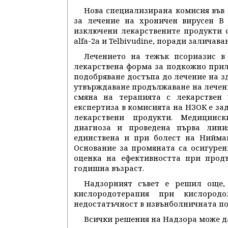
Нова специализирана комисия във 
за лечение на хроничен вирусен В 
изключени лекарствените продукти 
alfa-2a и Telbivudine, поради заличав
Лечението на тежък псориазис в
лекарствена форма за подкожно прил
подобряване достъпа до лечение на з
утвърждаване продължаване на лечени
смяна на терапията с лекарствен 
експертиза в комисията на НЗОК е за
лекарствени продукти. Медицинск
диагноза и проведена първа лини
единствена и при болест на Нийман
Основание за промяната са осигурен
оценка на ефективността при прод
годишна възраст.
Надзорният съвет е решил още,
кислородотерапия при кислород
недостатъчност в извънболничната п
Всички решения на Надзора може д