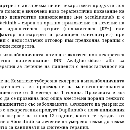
 артрит с антиревматични лекарствени продукти под
та помощ е включено ново терапевтично показание на
дно непатентно наименование INN Secukinumab и е
acitinib – сироп за орално приложение за лечение на
ен идиопатичен артрит (положителен [RF+] или
 фактор полиартрит и разширен олигоартрит) при
ини с недостатъчен отговор към предходна терапия с
чни лекарства.
в извънболничната помощ е включен нов лекарствен
тно наименование INN Avalglucosidase alfa за
рапия за лечение на пациенти с недостатъчност на
ие на Комплекс туберозна склероза в извънболничната
одичността за провеждане на магнитнорезонансна
циентите от 6 месеца на 1 година. Промяната е във
о да се провежда под обща анестезия поради тежкото
пациентите със заболяването. Лечението на умерен до
 с лекарствения продукт Dupilumab с нова индикация
а възраст на и над 12 години, които се нуждаят от
ие с Abrocitinib за лечение на умерено тежък до тежък
ито са кандидати за системна терапия.