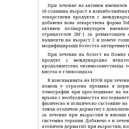
При лечение на активен ювенилен
18-годишна възраст в извънболнична
лекарствени продукти с междунаро
добавена нова лекарствена форма Tof
активен полиартикуларен ювенил
отрицателен [RF-] за ревматоиден
пациенти на възраст 2 и повече год
модифициращи болестта антиревмати
При лечение на болест на Помпе 
продукт с международно непатен
продължителна ензимозаместваща те
кисела α-глюкозидаза.
В изискванията на НЗОК при лечен
помощ е отразена промяна в пери
томография при проследяване на па
връзка с необходимостта изследванет
физическо и психическо състояние на 
тежък атопичен дерматит е допълнено
за лечение при възрастни и юноши н
системна терапия. Добавено е и лечен
атопичен дерматит при възрастни, ко