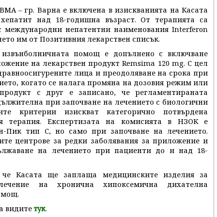
ВМА – гр. Варна е включена в изискванията на Касата
хепатит над 18-годишна възраст. От терапията са
с международни непатентни наименования Interferon
ането им от Позитивния лекарствен списък.
 извънболничната помощ е допълнено с включване
ожение на лекарствен продукт Remsima 120 mg. С цел
дравноосигурените лица и преодоляване на срока при
ето, когато се налага промяна на дозовия режим или
продукт с друг е записано, че регламентираната
дължителна при започване на лечението с биологични
ите критерии изискват категорично потвърдена
я терапия. Експертизата на комисията в НЗОК е
-Пик тип С, но само при започване на лечението.
ите центрове за редки заболявания за приложение и
ължаване на лечението при пациенти до и над 18-
 че Касата ще заплаща медицинските изделия за
олечение на хронична хипоксемична дихателна
омощ.
а видите
.
тук