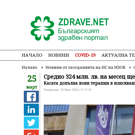
НАЧАЛО
НОВИНИ
COVID-19
АКТУАЛНА Т
»
»
Начало
Новини от заседанията на НС на НЗОК
25
Средно 324 млн. лв. на месец 
Касата допълва нови терапии в изискван
март
Понеделник, 25 Март 2024 | 17:17:19