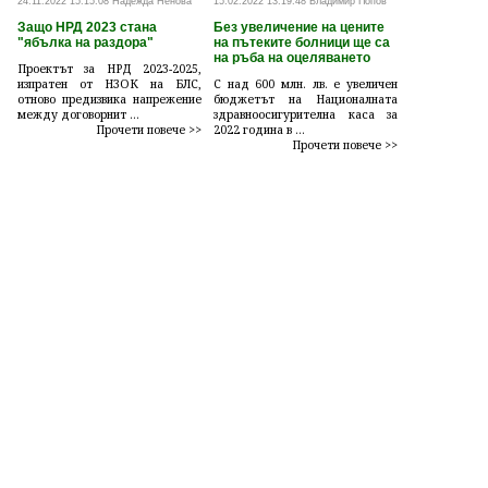
24.11.2022 15:15:08 Надежда Ненова
15.02.2022 13:19:48 Владимир Попов
Защо НРД 2023 стана
Без увеличение на цените
"ябълка на раздора"
на пътеките болници ще са
на ръба на оцеляването
Проектът за НРД 2023-2025,
изпратен от НЗОК на БЛС,
С над 600 млн. лв. е увеличен
отново предизвика напрежение
бюджетът на Националната
между договорнит ...
здравноосигурителна каса за
Прочети повече >>
2022 година в ...
Прочети повече >>