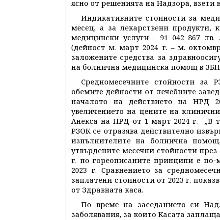
ясно от решенията на Надзора, взети н
Индикативните стойности за медиц
месец, а за лекарствени продукти,
медицински услуги - 91 042 867 лв.
(дейност м. март 2024 г. – м. октомв
заложените средства за здравнооси
на болнична медицинска помощ в ЗБНЗ
Средномесечните стойности за Р
обемите дейности от лечебните завед
началото на действието на НРД 202
увеличението на цените на клиничн
Анекса на НРД от 1 март 2024 г. „В
РЗОК се отразява действително извър
изпълнителите на болнична помощ,
утвърдените месечни стойности през 2
г. по гореописаните принципи е по-
2023 г. Сравнението за средномесеч
заплатени стойности от 2023 г. показ
от Здравната каса.
По време на заседанието си Над
заболявания, за които Касата заплаща