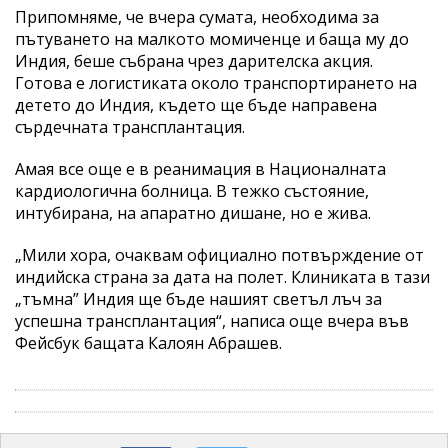
Припомняме, че вчера сумата, необходима за
пътуването на малкото момиченце и баща му до
Индия, беше събрана чрез дарителска акция.
Готова е логистиката около транспортирането на
детето до Индия, където ще бъде направена
сърдечната трансплантация.
Амая все още е в реанимация в Националната
кардиологична болница. В тежко състояние,
интубирана, на апаратно дишане, но е жива.
„Мили хора, очаквам официално потвърждение от
индийска страна за дата на полет. Клиниката в тази
„тъмна” Индия ще бъде нашият светъл лъч за
успешна трансплантация“, написа още вчера във
Фейсбук бащата Калоян Абрашев.