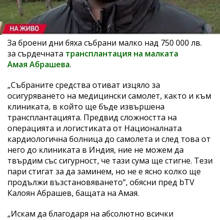
За броени дни бяха събрани малко над 750 000 лв.
за сърдечната
трансплантация на малката
Амая Абрашева
.
„Събраните средства отиват изцяло за
осигуряването на медицински самолет, както и към
клиниката, в който ще бъде извършена
трансплантацията. Предвид сложността на
операцията и логистиката от Националната
кардиологична болница до самолета и след това от
него до клиниката в Индия, ние не можем да
твърдим със сигурност, че тази сума ще стигне. Тези
пари стигат за да заминем, но не е ясно колко ще
продължи възстановяването“, обясни пред bTV
Калоян Абрашев, бащата на Амая.
„Искам да благодаря на абсолютно всички