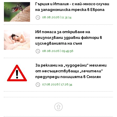
Гърция и Италия - с най-много случаи
на западнонилска треска в Европа
08.08.2026 | 11:31:14
ИИ помага за откриване на
неизползвани здравни фактори в
изследванията на съня
08.08.2026 | 09:49:56
За реклами на „чудодейни“ мехлеми
от несъществуващи „лечители“
предупреди полицията в Смолян
07.08.2026 | 17:26:34