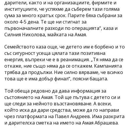
дарители, както и на организациите, фирмите и
институциите, че успяхме да съберем тази голяма
сума за много кратък срок. Парите бяха събрани за
около 4-5 дена. Те ще ни стигнат за
първоначалните разходи по операцията“, каза и
Силния Николова, майката на Амая.
Семейството каза още, че детето им е борбено и то
със сигурност усеща цялата тази позитивна
енергия, въпреки че е в реанимация. „Тя няма да се
откаже, ние също няма да се откажем. Кампанията
трябва да продължи. Ние силно вярваме, че всичко
това ще е има добър финал“, поясни бащата.
Той обеща редовно да дава информация за
състоянието на Амая. Той ще пътува с детето си и
ще следи за нейното възстановяване. А всеки,
който иска да дари средства, може да го направи
чрез платформата на Павел Андреев. Има разкрита
и дарителска сметка на името на Амая Абрашева.