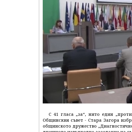
С 41 гласа „за“, нито един „прот
Общинския съвет - Стара Загора изб
общинското дружество „Диагностично-
днешното извънредно заседание на съ