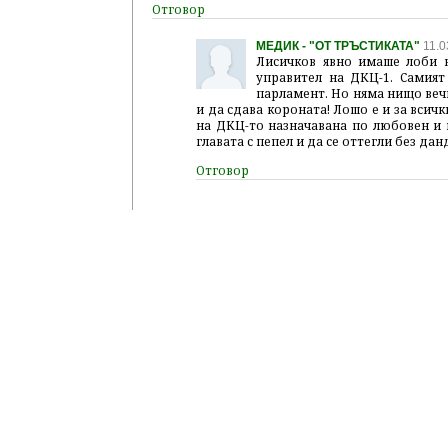
МЕДИК - "ОТ ТРЪСТИКАТА"
11.0
Лисичков явно имаше лоби в
управител на ДКЦ-1. Самият
парламент. Но няма нищо вечн
и да сдава короната! Лошо е и за вси
на ДКЦ-то назначавана по любовен и 
главата с пепел и да се оттегли без да