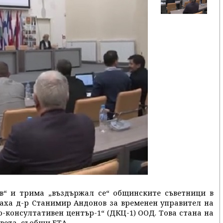
ив“ и трима „въздържал се“ общинските съветници в
раха д-р Станимир Андонов за временен управител на
консултативен център-1“ (ДКЦ-1) ООД. Това стана на
вета, съобщи БТА.