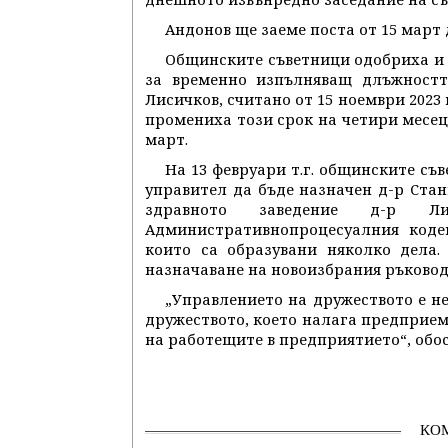
Андонов ще заеме поста от 15 март 
Общинските съветници одобриха и п
за временно изпълняващ длъжностт
Лисичков, считано от 15 ноември 2023 
промениха този срок на четири месеца
март.
На 13 февруари т.г. общинските съ
управител да бъде назначен д-р Ста
здравното заведение д-р
Административнопроцесуалния коде
които са образувани няколко дела.
назначаване на новоизбрания ръковод
„Управлението на дружеството е н
дружеството, което налага предприем
на работещите в предприятието“, обо
КО