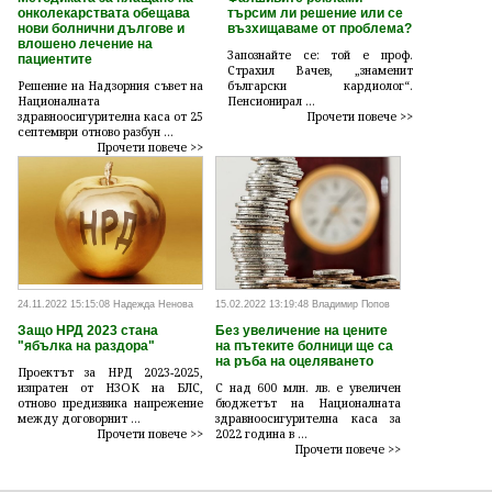
онколекарствата обещава
търсим ли решение или се
нови болнични дългове и
възхищаваме от проблема?
влошено лечение на
Запознайте се: той е проф.
пациентите
Страхил Вачев, „знаменит
Решение на Надзорния съвет на
български кардиолог“.
Националната
Пенсионирал ...
здравноосигурителна каса от 25
Прочети повече >>
септември отново разбун ...
Прочети повече >>
24.11.2022 15:15:08 Надежда Ненова
15.02.2022 13:19:48 Владимир Попов
Защо НРД 2023 стана
Без увеличение на цените
"ябълка на раздора"
на пътеките болници ще са
на ръба на оцеляването
Проектът за НРД 2023-2025,
изпратен от НЗОК на БЛС,
С над 600 млн. лв. е увеличен
отново предизвика напрежение
бюджетът на Националната
между договорнит ...
здравноосигурителна каса за
Прочети повече >>
2022 година в ...
Прочети повече >>