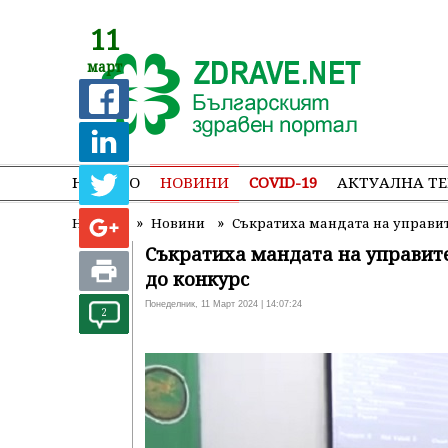
11
март
НАЧАЛО
НОВИНИ
COVID-19
АКТУАЛНА Т
»
»
Начало
Новини
Съкратиха мандата на управите
Съкратиха мандата на управите
до конкурс
Понеделник, 11 Март 2024 | 14:07:24
2