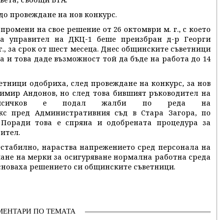
до провеждане на нов конкурс.
ромени на свое решение от 26 октомври м. г., с което
а управител на ДКЦ-1 беше преизбран д-р Георги
г., за срок от шест месеца. Днес общинските съветници
 и това даде възможност той да бъде на работа до 14
ветници одобриха, след провеждане на конкурс, за нов
нимир Андонов, но след това бившият ръководител на
 Лисичков е подал жалби по реда на
кс пред Административния съд в Стара Загора, по
 Поради това е спряна и одобрената процедура за
ител.
естабилно, нараства напрежението сред персонала на
ане на мерки за осигуряване нормална работна среда
сноваха решението си общинските съветници.
МЕНТАРИ ПО ТЕМАТА