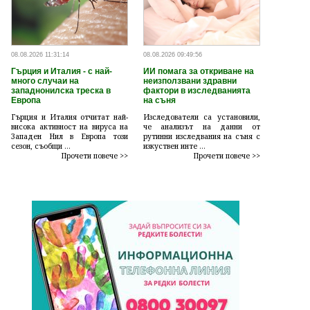
08.08.2026 11:31:14
08.08.2026 09:49:56
Гърция и Италия - с най-
ИИ помага за откриване на
много случаи на
неизползвани здравни
западнонилска треска в
фактори в изследванията
Европа
на съня
Гърция и Италия отчитат най-
Изследователи са установили,
висока активност на вируса на
че анализът на данни от
Западен Нил в Европа този
рутинни изследвания на съня с
сезон, съобщи ...
изкуствен инте ...
Прочети повече >>
Прочети повече >>