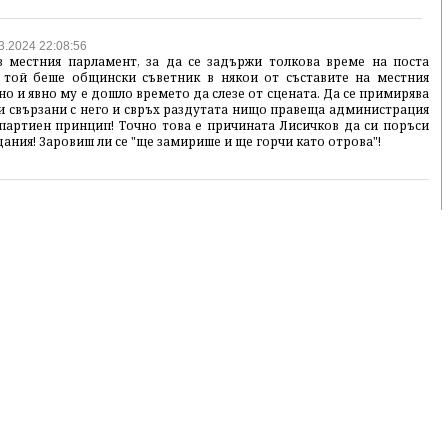
3.2024 22:08:56
 местния парламент, за да се задържи толкова време на поста
 той беше общински съветник в някои от съставите на местния
о и явно му е дошло времето да слезе от сцената. Да се примирява
чки свързани с него и свръх раздутата нищо правеща администрация
партиен принцип! Точно това е причината Лисичков да си поръси
ндания! Заровиш ли се "ще замирише и ще горчи като отрова"!