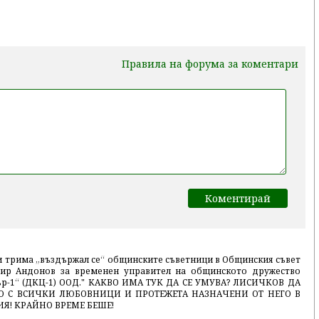
Правила на форума за коментари
“ и трима „въздържал се“ общинските съветници в Общинския съвет
имир Андонов за временен управител на общинското дружество
ър-1“ (ДКЦ-1) ООД." КАКВО ИМА ТУК ДА СЕ УМУВА? ЛИСИЧКОВ ДА
НО С ВСИЧКИ ЛЮБОВНИЦИ И ПРОТЕЖЕТА НАЗНАЧЕНИ ОТ НЕГО В
ИЯ! КРАЙНО ВРЕМЕ БЕШЕ!