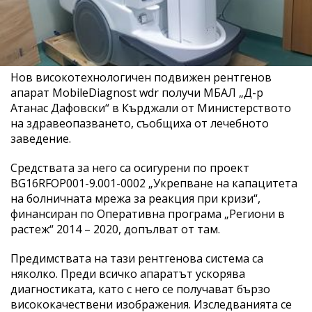
Нов високотехнологичен подвижен рентгенов
апарат MobileDiagnost wdr получи МБАЛ „Д-р
Атанас Дафовски“ в Кърджали от Министерството
на здравеопазването, съобщиха от лечебното
заведение.
Средствата за него са осигурени по проект
BG16RFOP001-9.001-0002 „Укрепване на капацитета
на болничната мрежа за реакция при кризи“,
финансиран по Оперативна програма „Региони в
растеж“ 2014 – 2020, допълват от там.
Предимствата на тази рентгенова система са
няколко. Преди всичко апаратът ускорява
диагностиката, като с него се получават бързо
висококачествени изображения. Изследванията се