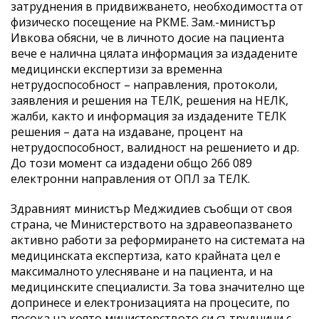
затруднения в придвижването, необходимостта от
физическо посещение на РКМЕ. Зам.-министър
Ивкова обясни, че в личното досие на пациента
вече е налична цялата информация за издадените
медицински експертизи за временна
нетрудоспособност – направления, протоколи,
заявления и решения на ТЕЛК, решения на НЕЛК,
жалби, както и информация за издадените ТЕЛК
решения – дата на издаване, процент на
нетрудоспособност, валидност на решението и др.
До този момент са издадени общо 266 089
електронни направления от ОПЛ за ТЕЛК.
Здравният министър Меджидиев съобщи от своя
страна, че Министерството на здравеопазването
активно работи за реформирането на системата на
медицинската експертиза, като крайната цел е
максималното улесняване и на пациента, и на
медицинските специалисти. За това значително ще
допринесе и електронизацията на процесите, по
посока на която министерството си сътрудничи с