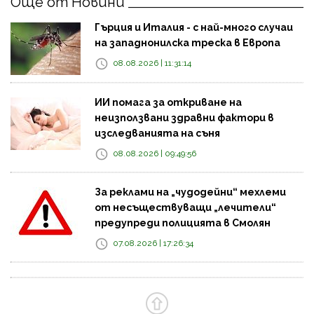
Още от Новини
Гърция и Италия - с най-много случаи
на западнонилска треска в Европа
08.08.2026 | 11:31:14
ИИ помага за откриване на
неизползвани здравни фактори в
изследванията на съня
08.08.2026 | 09:49:56
За реклами на „чудодейни“ мехлеми
от несъществуващи „лечители“
предупреди полицията в Смолян
07.08.2026 | 17:26:34