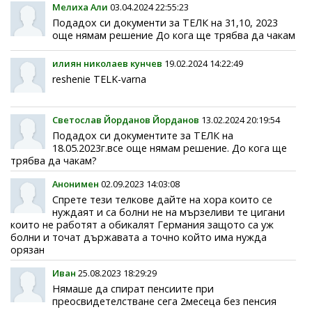
Мелиха Али
03.04.2024 22:55:23
Подадох си документи за ТЕЛК на 31,10, 2023
още нямам решение До кога ще трябва да чакам
илиян николаев кунчев
19.02.2024 14:22:49
reshenie TELK-varna
Светослав Йорданов Йорданов
13.02.2024 20:19:54
Подадох си документите за ТЕЛК на
18.05.2023г.все още нямам решение. До кога ще
трябва да чакам?
Анонимен
02.09.2023 14:03:08
Спрете тези телкове дайте на хора които се
нуждаят и са болни не на мързеливи те цигани
които не работят а обикалят Германия защото са уж
болни и точат държавата а точно който има нужда
орязан
Иван
25.08.2023 18:29:29
Нямаше да спират пенсиите при
преосвидетелстване сега 2месеца без пенсия