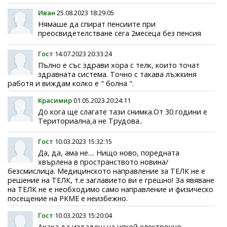
Иван
25.08.2023 18:29:05
Нямаше да спират пенсиите при
преосвидетелстване сега 2месеца без пенсия
Гост
14.07.2023 20:33:24
Пълно е със здрави хора с телк, които точат
здравната система. Точно с такава лъжкиня
работя и виждам колко е " болна ".
Красимир
01.05.2023 20:24:11
До кога ще слагате тази снимка.От 30 години е
Териториална,а не Трудова..
Гост
10.03.2023 15:32:15
Да, да, ама не.... Нищо ново, поредната
хвърлена в пространството новина/
безсмислица. Медицинското направление за ТЕЛК не е
решение на ТЕЛК, т.е заглавието ви е грешно! За явяване
на ТЕЛК не е необходимо само направление и физическо
посещение на РКМЕ е неизбежно.
Гост
10.03.2023 15:20:04
Ахаха да издадеш на някой електронно