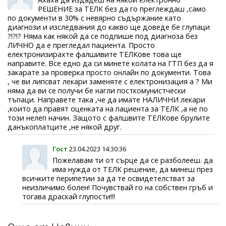
РЕШЕНИЕ за ТЕЛК без да го преглеждаш ,само
по документи в 30% с невярно съдържание като
диагнози и изследвания до какво ще доведе бе глупаци
?!?!? Няма как някой да се подпише под диагноза без
ЛИЧНО да е прегледал пациента. Просто
електронизирахте фалшивите ТЕЛКове това ще
направите. Все едно да си минете колата на ГТП без да я
закарате за проверка просто онлайн по документи. Това
, че ви липсват лекари заменяте с електронизация а ? Ми
няма да ви се получи бе нагли посткомунистчески
тъпаци. Направете така ,че да имате НАЛИЧНИ лекари
,които да правят оценката на пациента за ТЕЛК ,а не по
този нелеп начин. Защото с фалшвите ТЕЛКове брулите
данъкоплатците ,не някой друг.
Гост
23.04.2023 14:30:36
Пожелавам ти от сърце да се разболееш. да
има нужда от ТЕЛК решение, да минеш през
всичките перипетии за да те освидетелстват за
неизличимо болен! Почувствай го на собствен гръб и
тогава драскай глупости!!!