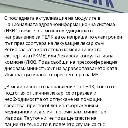
С последната актуализация на модулите в
Националната здравноинформационна система
(НЗИС) вече е възможно медицинското
направление за ТЕЛК да се изпраща по електронен
път през софтуера на лекуващия лекар към
Регионалната картотека на медицинската
експертиза (РКМЕ) или Лекарска консултативна
комисия (ЛКК). Това съобщи на пресконференция
днес зам.-министърът на здравеопазването Катя
Ивкова, цитирана от пресцентъра на МЗ.
„В медицинското направление за ТЕЛК, което се
подготвя от личния лекар, се отразява и
необходимостта от отпускане на помощни
средства, приспособления, съоръжения и
медицински изделия“, посочи зам.-министър
Ивкова. Тя уточни, че това ще спести на
пациентите, които в повечето случаи са със