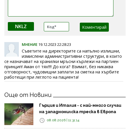
NKLZ
МНЕНИЕ
19.12.2023 22:28:23
Съветите на директорите са напълно излишни,
измислени администритивни структури, в които
се назначават на хранилки мръсни кърлежи на партиен
принцип! Аман от тях!!!! До кога? Взимат, без никаква
отговорност, чудовищни заплати за сметка на хърбите
работещи при леглото на пациента!
Още от Новини
Гърция и Италия - с най-много случаи
на западнонилска треска в Европа
08.08.2026 | 11:31:14