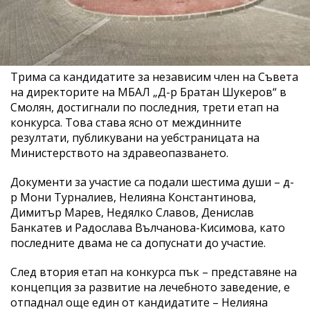
Трима са кандидатите за независим член на Съвета
на директорите на МБАЛ „Д-р Братан Шукеров“ в
Смолян, достигнали по последния, трети етап на
конкурса. Това става ясно от междинните
резултати, публикувани на уебстраницата на
Министерството на здравеопазването.
Документи за участие са подали шестима души – д-
р Мони Турналиев, Нелияна Константинова,
Димитър Марев, Недялко Славов, Денислав
Банкатев и Радослава Вълчанова-Кисимова, като
последните двама не са допуснати до участие.
След втория етап на конкурса пък – представяне на
концепция за развитие на лечебното заведение, е
отпаднал още един от кандидатите – Нелияна