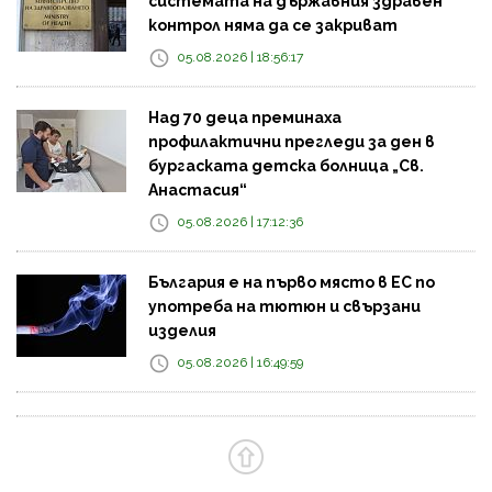
системата на държавния здравен
контрол няма да се закриват
05.08.2026 | 18:56:17
Над 70 деца преминаха
профилактични прегледи за ден в
бургаската детска болница „Св.
Анастасия“
05.08.2026 | 17:12:36
България е на първо място в ЕС по
употреба на тютюн и свързани
изделия
05.08.2026 | 16:49:59