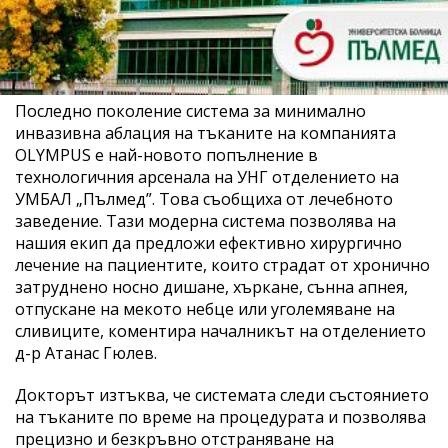
Последно поколение система за минимално
инвазивна аблация на тъканите на компанията
OLYMPUS е най-новото попълнение в
технологичния арсенала на УНГ отделението на
УМБАЛ „Пълмед”. Това съобщиха от лечебното
заведение. Тази модерна система позволява на
нашия екип да предложи ефективно хирургично
лечение на пациентите, които страдат от хронично
затруднено носно дишане, хъркане, сънна апнея,
отпускане на мекото небце или уголемяване на
сливиците, коментира началникът на отделението
д-р Атанас Гюлев.
Докторът изтъква, че системата следи състоянието
на тъканите по време на процедурата и позволява
прецизно и безкръвно отстраняване на