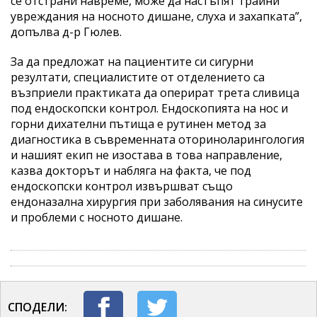
се отстрани навреме, може да настъпят трайни
увреждания на носното дишане, слуха и захапката”,
допълва д-р Гюлев.
За да предложат на пациентите си сигурни
резултати, специалистите от отделението са
възприели практиката да оперират трета сливица
под ендоскопски контрол. Ендоскопията на нос и
горни дихателни пътища е рутинен метод за
диагностика в съвременната оториноларингология
и нашият екип не изостава в това направление,
казва докторът и набляга на факта, че под
ендоскопски контрол извършват също
ендоназална хирургия при заболявания на синусите
и проблеми с носното дишане.
СПОДЕЛИ: