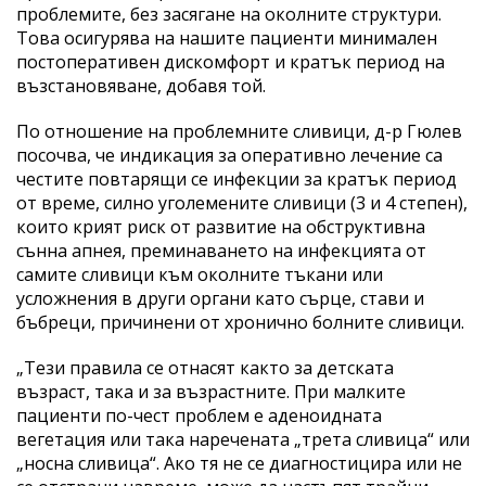
проблемите, без засягане на околните структури.
Това осигурява на нашите пациенти минимален
постоперативен дискомфорт и кратък период на
възстановяване, добавя той.
По отношение на проблемните сливици, д-р Гюлев
посочва, че индикация за оперативно лечение са
честите повтарящи се инфекции за кратък период
от време, силно уголемените сливици (3 и 4 степен),
които крият риск от развитие на обструктивна
сънна апнея, преминаването на инфекцията от
самите сливици към околните тъкани или
усложнения в други органи като сърце, стави и
бъбреци, причинени от хронично болните сливици.
„Тези правила се отнасят както за детската
възраст, така и за възрастните. При малките
пациенти по-чест проблем е аденоидната
вегетация или така наречената „трета сливица“ или
„носна сливица“. Ако тя не се диагностицира или не