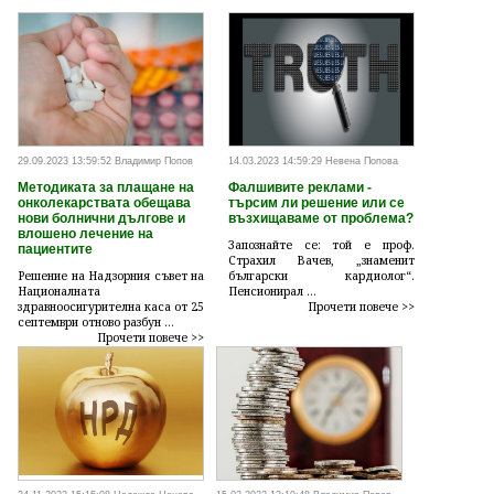
29.09.2023 13:59:52 Владимир Попов
14.03.2023 14:59:29 Невена Попова
Методиката за плащане на
Фалшивите реклами -
онколекарствата обещава
търсим ли решение или се
нови болнични дългове и
възхищаваме от проблема?
влошено лечение на
Запознайте се: той е проф.
пациентите
Страхил Вачев, „знаменит
Решение на Надзорния съвет на
български кардиолог“.
Националната
Пенсионирал ...
здравноосигурителна каса от 25
Прочети повече >>
септември отново разбун ...
Прочети повече >>