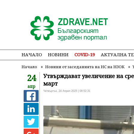
НАЧАЛО
НОВИНИ
COVID-19
АКТУАЛНА Т
»
»
Начало
Новини от заседанията на НС на НЗОК
24
Утвърждават увеличение на сре
март
апр
Четвъртък, 24 Април 2025 | 08:52:31