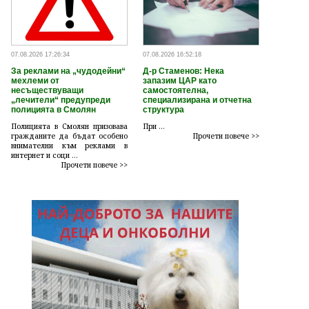
07.08.2026 17:26:34
07.08.2026 16:52:18
За реклами на „чудодейни“
Д-р Стаменов: Нека
мехлеми от
запазим ЦАР като
несъществуващи
самостоятелна,
„лечители“ предупреди
специализирана и отчетна
полицията в Смолян
структура
Полицията в Смолян призовава
При ...
гражданите да бъдат особено
Прочети повече >>
внимателни към реклами в
интернет и соци ...
Прочети повече >>