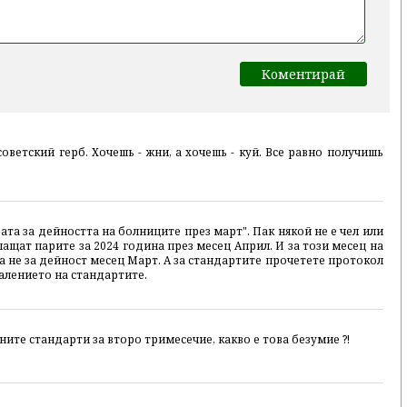
советский герб. Хочешь - жни, а хочешь - куй. Все равно получишь
та за дейността на болниците през март". Пак някой не е чел или
лащат парите за 2024 година през месец Април. И за този месец на
а не за дейност месец Март. А за стандартите прочетете протокол
малението на стандартите.
ите стандарти за второ тримесечие, какво е това безумие ?!