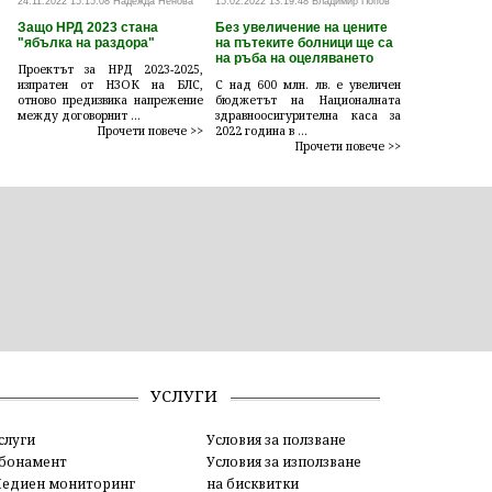
24.11.2022 15:15:08 Надежда Ненова
15.02.2022 13:19:48 Владимир Попов
Защо НРД 2023 стана
Без увеличение на цените
"ябълка на раздора"
на пътеките болници ще са
на ръба на оцеляването
Проектът за НРД 2023-2025,
изпратен от НЗОК на БЛС,
С над 600 млн. лв. е увеличен
отново предизвика напрежение
бюджетът на Националната
между договорнит ...
здравноосигурителна каса за
Прочети повече >>
2022 година в ...
Прочети повече >>
УСЛУГИ
слуги
Условия за ползване
бонамент
Условия за използване
едиен мониторинг
на бисквитки