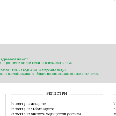
 здравеопазването.
 на различни гледни точки по всички важни теми.
 спазва Етичния кодекс на българските медии.
ване на информация от Zdrave.net позоваването е задължително.
РЕГИСТРИ
Регистър на лекарите
У
Регистър на зъболекарите
А
Регистър на висшите медицински училища
М