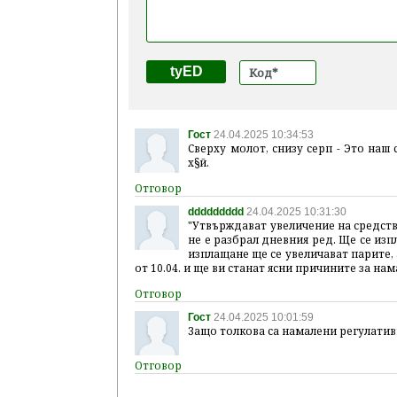
tyED
Гост
24.04.2025 10:34:53
Сверху молот, снизу серп - Это наш 
х§й.
ddddddddd
24.04.2025 10:31:30
"Утвърждават увеличение на средства
не е разбрал дневния ред. Ще се изп
изплащане ще се увеличават парите, 
от 10.04. и ще ви станат ясни причините за на
Гост
24.04.2025 10:01:59
Защо толкова са намалени регулативн