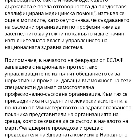
държавата е поела отговорността да предоставя
квалифицирана медицинска помощ“, изтъква се
още в мотивите, като се уточнява, че създаването
на съсловни организации по професии няма да
засегне, нито да утежни по какъвто и да е начин
изпълнителната власт и управлението на
националната здравна система.
Припомняме, в началото на февруари от БСЛАФ
заплашиха с национален протест, ако
управляващите не изпълнят обещанието си за
нормативни промени, даващи възможност на тези
специалисти да имат самостоятелна
професионално-съсловна организация. Към тях се
присъединиха и студентите лекарски асистенти, а
по-късно от Министерството на здравеопазването
поканиха представители на организацията на
среща, която се очаква да се състои в началото на
март. Фелдшерите проведоха и среща с
председателя на Здравната комисия в Народното