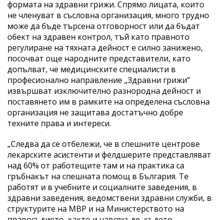
формата на здравни грижи. Спрямо лицата, които
не членуват в съсловна организация, много трудно
може да бъде търсена отговорност или да бъдат
обект на здравен контрол, тъй като правното
регулиране на тяхната дейност е силно занижено,
посочват още народните представители, като
допълват, че медицинските специалисти в
професионално направление „Здравни грижи”
извършват изключително разнородна дейност и
поставянето им в рамките на определена съсловна
организация не защитава достатъчно добре
техните права и интереси.
„Следва да се отбележи, че в спешните центрове
лекарските асистенти и фелдшерите представляват
над 60% от работещите там и на практика са
гръбнакът на спешната помощ в България. Те
работят и в учебните и социалните заведения, в
здравни заведения, ведомствени здравни служби, в
структурите на МВР и на Министерството на
правосъдието, както и навсякъде, където