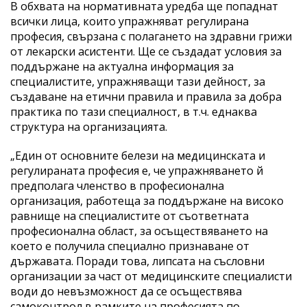
В обхвата на нормативната уредба ще попаднат
всички лица, които упражняват регулирана
професия, свързана с полагането на здравни грижи
от лекарски асистенти. Ще се създадат условия за
поддържане на актуална информация за
специалистите, упражняващи тази дейност, за
създаване на етични правила и правила за добра
практика по тази специалност, в т.ч. еднаква
структура на организацията.
„Един от основните белези на медицинската и
регулираната професия е, че упражняването й
предполага членство в професионална
организация, работеща за поддържане на високо
равнище на специалистите от съответната
професионална област, за осъществяването на
което е получила специално признаване от
държавата. Поради това, липсата на съсловни
организации за част от медицинските специалисти
води до невъзможност да се осъществява
самоконтрол в рамките на професията по