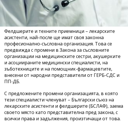
Фелдшерите и техните приемници – лекарските
асистенти, най-после ще имат своя законна
професионално-съсловна организация. Това се
предвижда с промени в Закона за съсловните
организации на медицинските сестри, акушерките
и асоциираните медицински специалисти, на
зъботехниците и на помощник-фармацевтите,
внесени от народни представители от ГЕРБ-СДС и
ПП-ДБ.
С предложените промени организацията, в която
тези специалисти членуват – Български съюз на
лекарските асистенти и фелдшерите (БСЛАФ), заема
своето място като представителна пред закона, с
всички права и задължения, произтичащи от това.