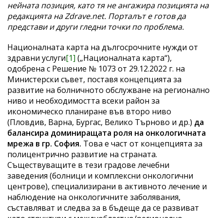
нейната позиция, като тя не ангажира позицията на
редакцията на Zdrave.net. Порталът е готов да
представи и други гледни точки по проблема.
Националната карта на дългосрочните нужди от
здравни услуги
[1]
(„Националната карта“),
одобрена с Решение № 1073 от 29.12.2022 г. на
Министерски съвет, поставя концепцията за
развитие на болничното обслужване на регионално
ниво и необходимостта всеки район за
икономическо планиране във второ ниво
(Пловдив, Варна, Бургас, Велико Търново и др.)
да
балансира доминиращата роля на онкологичната
мрежа в гр. София.
Това е част от концепцията за
полицентрично развитие на страната.
Съществуващите в тези градове лечебни
заведения (болници и комплексни онкологични
центрове), специализирани в активното лечение и
наблюдение на онкологичните заболявания,
съставляват и следва за в бъдеще да се развиват