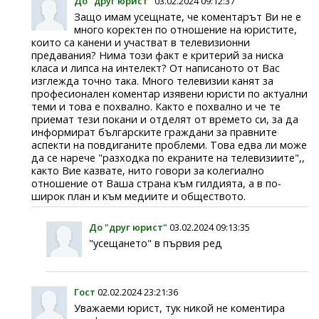
До "друг юрист"
03.02.2024 09:12:37
Защо имам усещнате, че коментарът Ви не е
много коректен по отношение на юристите,
които са канени и участват в телевизионни
предавания? Нима този факт е критерий за ниска
класа и липса на интелект? От написаното от Вас
изглежда точно така. Много телевизии канят за
професионален коментар изявени юристи по актуални
теми и това е похвално. Както е похвално и че те
приемат тези покани и отделят от времето си, за да
информират българските граждани за правните
аспекти на повдиганите проблеми. Това едва ли може
да се нарече "разходка по екраните на телевизиите",,
както Вие казвате, нито говори за колегиално
отношение от Ваша страна към гилдията, а в по-
широк план и към медиите и обществото.
До "друг юрист"
03.02.2024 09:13:35
"усещането" в първия ред
Гост
02.02.2024 23:21:36
Уважаеми юрист, тук никой не коментира