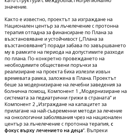
като структури с междуобластно/регионално
значение.
Както е известно, проектът за изграждане на
Национален център за лъчелечение с протонна
терапия отпадна за финансиране по Плана за
възстановяване и устойчивост („Плана за
възстановяване“) поради забава по завършването
му в рамките на периода на допустимите разходи
по плана. По-конкретно провеждането на
необходимите обществени поръчки за
реализиране на проекта биха излезли извън
времевата рамка, заложена в Плана. Проектът
беше за модернизиране на лечебни заведения за
болнична помощ, Компонент 1 „Модернизиране на
системата за педиатрични грижи в страната“ и
Компонент 2 „Изграждане на капацитет за
прилагане на най-съвременни методи за лечение
на онкологични заболявания чрез на национален
център за лъчелечение с протонна терапия,
с
фокус върху лечението на деца
“. Въпреки