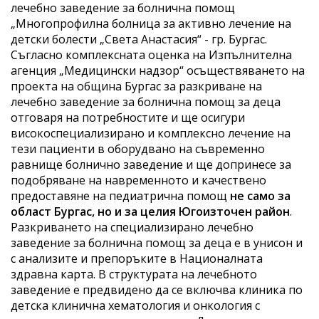
лечебно заведение за болнична помощ
„Многопрофилна болница за активно лечение на
детски болести „Света Анастасия“ - гр. Бургас.
Съгласно комплексната оценка на Изпълнителна
агенция „Медицински надзор“ осъществяването на
проекта на община Бургас за разкриване на
лечебно заведение за болнична помощ за деца
отговаря на потребностите и ще осигури
високоспециализирано и комплексно лечение на
тези пациенти в оборудвано на съвременно
равнище болнично заведение и ще допринесе за
подобряване на навременното и качествено
предоставяне на педиатрична помощ
не само за
област Бургас, но и за целия Югоизточен район
.
Разкриването на специализирано лечебно
заведение за болнична помощ за деца е в унисон и
с анализите и препоръките в Националната
здравна карта. В структурата на лечебното
заведение е предвидено да се включва клиника по
детска клинична хематология и онкология с