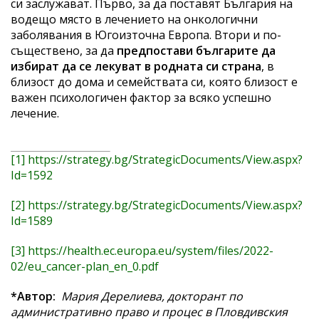
си заслужават. Първо, за да поставят България на
водещо място в лечението на онкологични
заболявания в Югоизточна Европа. Втори и по-
съществено, за да
предпостави българите да
избират да се лекуват в родната си страна
, в
близост до дома и семействата си, която близост е
важен психологичен фактор за всяко успешно
лечение.
[1]
https://strategy.bg/StrategicDocuments/View.aspx?
Id=1592
[2]
https://strategy.bg/StrategicDocuments/View.aspx?
Id=1589
[3]
https://health.ec.europa.eu/system/files/2022-
02/eu_cancer-plan_en_0.pdf
*Автор:
Мария Дерелиева,
докторант по
административно право и процес в Пловдивския