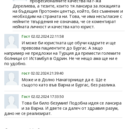
професионалните качества на г-жа
Дерелиева, а тезите, които тя лансира за локацията
на бъдещия Протонен център, който, без съмнение и
необходим на страната ни. Това, че има несъгласие с
нейните твърдения не означава, че се коментират
нейната личност и качества като юрист.
Гост
02.02.2024 22:11:58
И може би юристката ще обучи кадрите и ще
превозва пациентите до Бургас. А защо
например не предложи на Турция да премести големите
болници от Истамбул в Одрин. Не че нещо ама ще ни е
по удобно.
гост
02.02.2024 21:39:40
Може и в Долно Нанагорнище да е. Ще е
същото като във Варна и Бургас, без разлика.
Гост
02.02.2024 17:33:50
Това би било безумие! Подобна идея се лансира
и за Варна. И двете са далеч от здравия разум,
дано не се реализират.