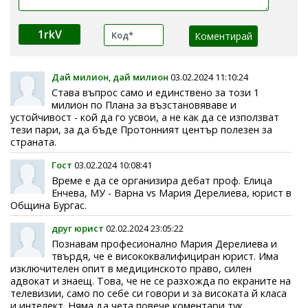
1rkV
Дай милион, дай милион
03.02.2024 11:10:24
Става въпрос само и единствено за този 1
милион по Плана за възстановяваве и
устойчивост - кой да го усвои, а не как да се използват
тези пари, за да бъде Протонният център полезен за
страната.
Гост
03.02.2024 10:08:41
Време е да се организира дебат проф. Елица
Енчева, МУ - Варна vs Мария Дерелиева, юрист в
Община Бургас.
друг юрист
02.02.2024 23:05:22
Познавам професионално Мария Дерелиева и
твърдя, че е висококвалифициран юрист. Има
изключителен опит в медицинското право, силен
адвокат и знаещ. Това, че не се разхожда по екраните на
телевизии, само по себе си говори и за високата й класа
и интелект. Няма да чета повече коментари тук