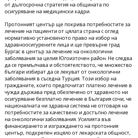
от дългосрочна стратегия на общината по
осигуряване на медицински кадри.
Протонният център ще покрива потребностите за
лечение на пациенти от цялата страна с оглед
нормативно установеното право на избор на
здравноосигурените лица и ще превърне град
Бургас в център за лечение на онкологични
заболявания за целия Югоизточен район. Не следва
да се премълчава и обстоятелството, че множество
българи избират да се лекуват от онкологични
заболявания в съседна Турция. Този избор на
гражданите, които предпочитат платено лечение в
чужда държава пред обезпечено от здравното ни
осигуряване безплатно лечение в България сочи, че
националната ни здравна система не отговаря на
потребностите за качествено и достъпно лечение
на онкологични заболявания. Усилията във
финансирането и изграждането на протонния
център, подкрепен изцяло от лекарската общност,