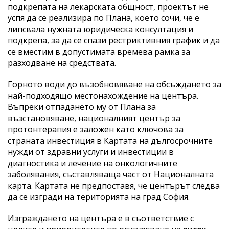
подкрепата на лекарската общност, проектът не
успя да се реализира по Плана, което сочи, че е
липсвала нужната юридическа консултация и
подкрепа, за да се спази рестриктивния график и да
се вместим в допустимата времева рамка за
разходване на средствата.
Горното води до възобновяване на обсъждането за
най-подходящо местонахождение на центъра.
Въпреки отпадането му от Плана за
възстановяване, националният център за
протонтерапия е заложен като ключова за
страната инвестиция в Картата на дългосрочните
нужди от здравни услуги и инвестиции в
диагностика и лечение на онкологичните
заболявания, съставляваща част от Националната
карта. Картата не предпоставя, че центърът следва
да се изгради на територията на град София.
Изграждането на центъра е в съответствие с