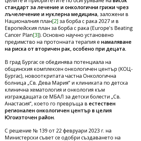
целите и приоритетите по осигуряване на
висок
стандарт за лечение и онкологични грижи чрез
лъчелечение и нуклерна медицина
, заложени в
Националния план
[2]
за борба с рака 2027 и в
Европейския план за борба с рака (Europe's Beating
Cancer Plan
[3]
). Основно научно установено
предимство на протонната терапия е
намаляване
на риска от вторичен рак, особено при децата.
В град Бургас се обединява потенциала на
общинския комплексен онкологичен център (КОЦ-
Бургас), новооткритата частна Онкологична
болница „Св. Дева Мария“ и клиниката по детска
клинична хематология и онкология към
изграждащата се МБАЛ за детски болести „Св.
Анастасия“, което го превръща в
естествен
регионален онкологичен център в целия
Югоизточен район
.
С решение № 139 от 22 февруари 2023 г. на
Министерски съвет се одобри създаването на