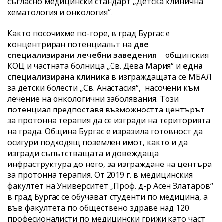
съгласно медицински стандарт „Детска клинична
хематология и онкология“.
Както посочихме по-горе, в град Бургас е
концентриран потенциалът на
две
специализирани лечебни заведения
– общинския
КОЦ и частната болница „Св. Дева Мария“ и
една
специализирана клиника
в изграждащата се МБАЛ
за детски болести „Св. Анастасия“, насочени към
лечение на онкологични заболявания. Този
потенциал предпоставя възможността центърът
за протонна терапия да се изгради на територията
на града. Община Бургас е изразила готовност да
осигури подходящ поземлен имот, както и да
изгради съпътстващата и довеждаща
инфраструктура до него, за изграждане на центъра
за протонна терапия. От 2019 г. в медицинския
факултет на Университет „Проф. д-р Асен Златаров“
в град Бургас се обучават студенти по медицина, а
във факултета по обществено здраве над 120
професионалисти по медицински грижи като част