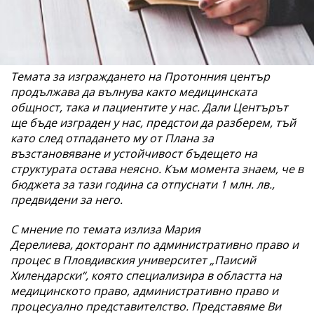
Темата за изграждането на Протонния център
продължава да вълнува както медицинската
общност, така и пациентите у нас. Дали Центърът
ще бъде изграден у нас, предстои да разберем, тъй
като след отпадането му от Плана за
възстановяване и устойчивост бъдещето на
структурата остава неясно. Към момента знаем, че в
бюджета за тази година са отпуснати 1 млн. лв.,
предвидени за него.
С мнение по темата излиза Мария
Дерелиева, докторант по административно право и
процес в Пловдивския университет „Паисий
Хилендарски“, която специализира в областта на
медицинското право, административно право и
процесуално представителство. Представяме Ви