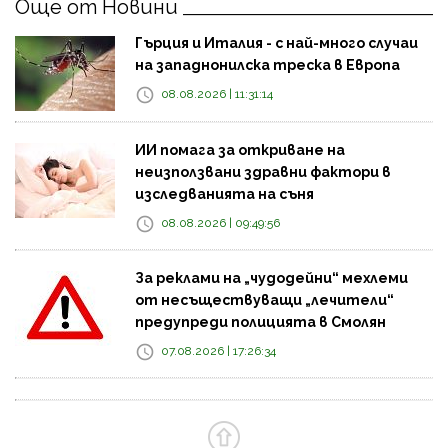
Още от Новини
Гърция и Италия - с най-много случаи
на западнонилска треска в Европа
08.08.2026 | 11:31:14
ИИ помага за откриване на
неизползвани здравни фактори в
изследванията на съня
08.08.2026 | 09:49:56
За реклами на „чудодейни“ мехлеми
от несъществуващи „лечители“
предупреди полицията в Смолян
07.08.2026 | 17:26:34