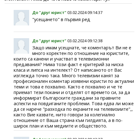
До "друг юрист"
03.02.2024 09:14:37
"усещането" в първия ред
До "друг юрист"
03.02.2024 09:12:38
Защо имам усещнате, че коментарът Ви не е
много коректен по отношение на юристите,
които са канени и участват в телевизионни
предавания? Нима този факт е критерий за ниска
класа и липса на интелект? От написаното от Вас
изглежда точно така. Много телевизии канят за
професионален коментар изявени юристи по актуални
теми и това е похвално. Както е похвално и че те
приемат тези покани и отделят от времето си, за да
информират българските граждани за правните
аспекти на повдиганите проблеми. Това едва ли може
да се нарече "разходка по екраните на телевизиите",,
както Вие казвате, нито говори за колегиално
отношение от Ваша страна към гилдията, а в по-
широк план и към медиите и обществото.