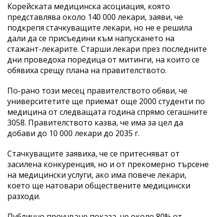
Корейската медицинска асоциация, която
представлява около 140 000 лекари, заяви, че
подкрепя стачкуващите лекари, но не е решила
дали да се присъедини към напускането на
стажант-лекарите. Старши лекари през последните
дни проведоха поредица от митинги, на които се
обявиха срещу плана на правителството.
По-рано този месец правителството обяви, че
университетите ще приемат още 2000 студенти по
медицина от следващата година спрямо сегашните
3058. Правителството казва, че има за цел да
добави до 10 000 лекари до 2035 г.
Стачкуващите заявиха, че се притесняват от
засилена конкуренция, но и от прекомерно търсене
на медицински услуги, ако има повече лекари,
което ще натовари обществените медицински
разходи.
Публично проучване показа, че около 80% от