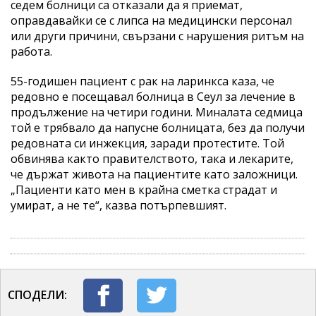
седем болници са отказали да я приемат,
оправдавайки се с липса на медицински персонал
или други причини, свързани с нарушения ритъм на
работа.
55-годишен пациент с рак на ларинкса каза, че
редовно е посещавал болница в Сеул за лечение в
продължение на четири години. Миналата седмица
той е трябвало да напусне болницата, без да получи
редовната си инжекция, заради протестите. Той
обвинява както правителството, така и лекарите,
че държат живота на пациентите като заложници.
„Пациенти като мен в крайна сметка страдат и
умират, а не те“, казва потърпевшият.
СПОДЕЛИ: