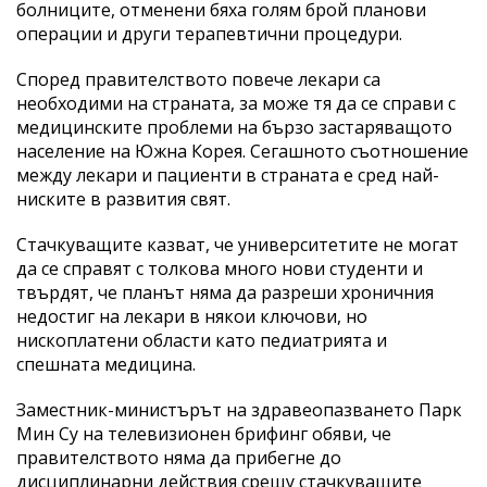
болниците, отменени бяха голям брой планови
операции и други терапевтични процедури.
Според правителството повече лекари са
необходими на страната, за може тя да се справи с
медицинските проблеми на бързо застаряващото
население на Южна Корея. Сегашното съотношение
между лекари и пациенти в страната е сред най-
ниските в развития свят.
Стачкуващите казват, че университетите не могат
да се справят с толкова много нови студенти и
твърдят, че планът няма да разреши хроничния
недостиг на лекари в някои ключови, но
нископлатени области като педиатрията и
спешната медицина.
Заместник-министърът на здравеопазването Парк
Мин Су на телевизионен брифинг обяви, че
правителството няма да прибегне до
дисциплинарни действия срещу стачкуващите