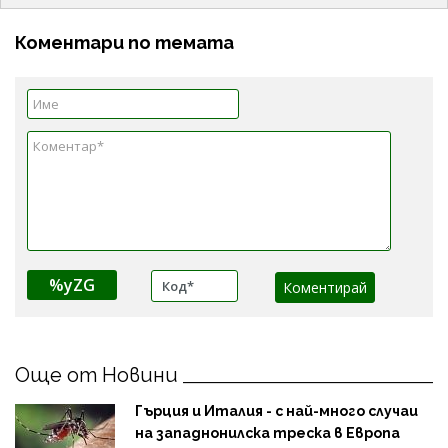
Коментари по темата
%yZG
Още от Новини
Гърция и Италия - с най-много случаи
на западнонилска треска в Европа