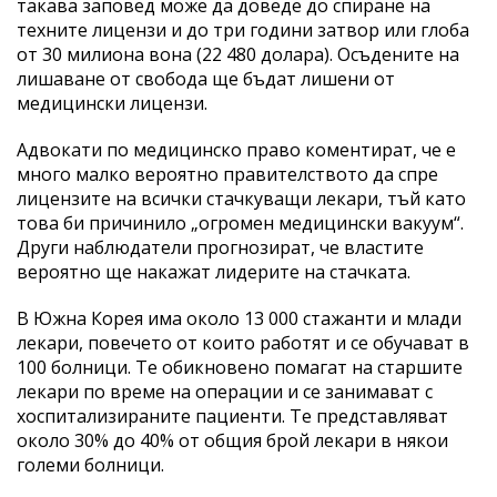
такава заповед може да доведе до спиране на
техните лицензи и до три години затвор или глоба
от 30 милиона вона (22 480 долара). Осъдените на
лишаване от свобода ще бъдат лишени от
медицински лицензи.
Адвокати по медицинско право коментират, че е
много малко вероятно правителството да спре
лицензите на всички стачкуващи лекари, тъй като
това би причинило „огромен медицински вакуум“.
Други наблюдатели прогнозират, че властите
вероятно ще накажат лидерите на стачката.
В Южна Корея има около 13 000 стажанти и млади
лекари, повечето от които работят и се обучават в
100 болници. Те обикновено помагат на старшите
лекари по време на операции и се занимават с
хоспитализираните пациенти. Те представляват
около 30% до 40% от общия брой лекари в някои
големи болници.