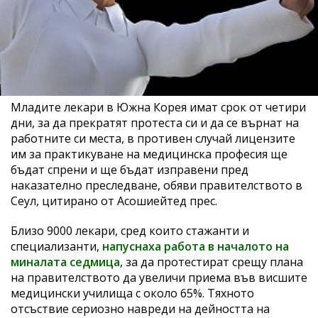
Младите лекари в Южна Корея имат срок от четири
дни, за да прекратят протеста си и да се върнат на
работните си места, в противен случай лицензите
им за практикуване на медицинска професия ще
бъдат спрени и ще бъдат изправени пред
наказателно преследване, обяви правителството в
Сеул, цитирано от Асошиейтед прес.
Близо 9000 лекари, сред които стажанти и
специализанти,
напуснаха работа в началото на
миналата седмица
, за да протестират срещу плана
на правителството да увеличи приема във висшите
медицински училища с около 65%. Тяхното
отсъствие сериозно навреди на дейността на