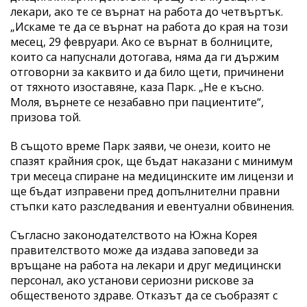
лекари, ако те се върнат на работа до четвъртък.
„Искаме те да се върнат на работа до края на този
месец, 29 февруари. Ако се върнат в болниците,
които са напуснали дотогава, няма да ги държим
отговорни за каквито и да било щети, причинени
от тяхното изоставяне, каза Парк. „Не е късно.
Моля, върнете се незабавно при пациентите“,
призова той.
В същото време Парк заяви, че онези, които не
спазят крайния срок, ще бъдат наказани с минимум
три месеца спиране на медицинските им лицензи и
ще бъдат изправени пред допълнителни правни
стъпки като разследвания и евентуални обвинения.
Съгласно законодателството на Южна Корея
правителството може да издава заповеди за
връщане на работа на лекари и друг медицински
персонал, ако установи сериозни рискове за
общественото здраве. Отказът да се съобразят с