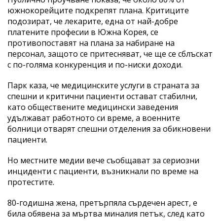
южнокорейците подкрепят плана. Критиците
подозират, че лекарите, една от най-добре
платените професии в Южна Корея, се
противопоставят на плана за набиране на
персонал, защото се притесняват, че ще се сблъскат
с по-голяма конкуренция и по-ниски доходи.
Парк каза, че медицинските услуги в страната за
спешни и критични пациенти остават стабилни,
като обществените медицински заведения
удължават работното си време, а военните
болници отварят спешни отделения за обикновени
пациенти.
Но местните медии вече съобщават за сериозни
инциденти с пациенти, възникнали по време на
протестите.
80-годишна жена, претърпяла сърдечен арест, е
била обявена за мъртва миналия петък, след като