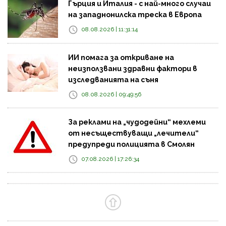
Гърция и Италия - с най-много случаи
на западнонилска треска в Европа
08.08.2026 | 11:31:14
ИИ помага за откриване на
неизползвани здравни фактори в
изследванията на съня
08.08.2026 | 09:49:56
За реклами на „чудодейни“ мехлеми
от несъществуващи „лечители“
предупреди полицията в Смолян
07.08.2026 | 17:26:34