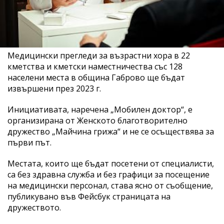
Медицински прегледи за възрастни хора в 22
кметства и кметски наместничества със 128
населени места в община Габрово ще бъдат
извършени през 2023 г.
Инициативата, наречена „Мобилен доктор“, е
организирана от Женското благотворително
дружество „Майчина грижа“ и не се осъществява за
първи път.
Местата, които ще бъдат посетени от специалисти,
са без здравна служба и без графици за посещение
на медицински персонал, става ясно от съобщение,
публикувано във Фейсбук страницата на
дружеството.