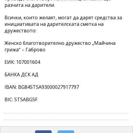
разчита на дарители.
Всички, които желаят, могат да дарят средства за
инициативата на дарителската сметка на
дружеството:
Женско благотворително дружество „Майчина
грижа“ – Габрово
ЕИК: 107001604
БАНКА ДСК АД
IBAN: BG84STSA93000027917797
BIC: STSABGSF