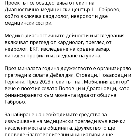
Проектът се осъществява от екип на
Диагностично-медицински център 1 – Габрово,
който включва кардиолог, невролог и две
медицински сестри.
Медико-диагностичните дейности и изследвания
включват преглед от кардиолог, преглед от
невролог, ЕКГ, изследване на кръвна захар,
липиден профил и изследване на урина.
През миналата година дружеството е организирало
прегледи в селата Дебел дял, Стоевци, Новаковци и
Гергини. През 2023 г. екипът на „Мобилния доктор“
вече е посетил селата Поповци и Драгановци, като
финансирането към момента идва от община
Габрово.
За набиране на необходимите средства за
извършване на медицински прегледи във всички
населени места в общината, Дружеството ще
проведе благотворителни инициативи и ще