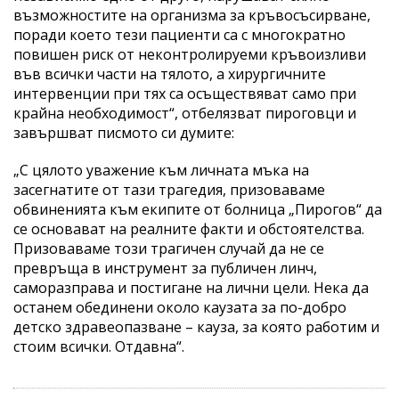
възможностите на организма за кръвосъсирване,
поради което тези пациенти са с многократно
повишен риск от неконтролируеми кръвоизливи
във всички части на тялото, а хирургичните
интервенции при тях са осъществяват само при
крайна необходимост“, отбелязват пироговци и
завършват писмото си думите:
„С цялото уважение към личната мъка на
засегнатите от тази трагедия, призоваваме
обвиненията към екипите от болница „Пирогов“ да
се основават на реалните факти и обстоятелства.
Призоваваме този трагичен случай да не се
превръща в инструмент за публичен линч,
саморазправа и постигане на лични цели. Нека да
останем обединени около каузата за по-добро
детско здравеопазване – кауза, за която работим и
стоим всички. Отдавна“.