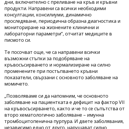
дни, включително с преливане на кръв и кръвни
продукти. Направени са всички необходими
консултации, консилиуми, динамично
проследяване, периодична образна диагностика и
мониториране на жизнените клинични и
лабораторни параметри“, отчитат медиците в
писмото си.
Те посочват още, че са направени всички
възможни стъпки за подобряване на
кръвосъсирването и нормализиране на силно
променените при постъпването кръвни
показатели, свързани с основното заболяване на
момичето.
„Позволяваме си да напомним, че основното
заболяване на пациентката е дефицит на фактор VII
на кръвосъсирването, както и че то се съпътства от
второ хематологично заболяване – имунна
тромбоцитопенична пурпура. И двете заболявания,
независимо едно от друго, нарушават силно