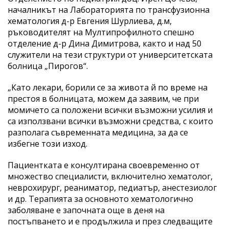
началникът на Лабораторията по трансфузионна
хематология д-р Евгения Шурлиева, д.м,
ръководителят на Мултипрофилното спешно
отделение д-р Дина Димитрова, както и над 50
служители на тези структури от университетската
болница „Пирогов“.
„Като лекари, борили се за живота й по време на
престоя в болницата, можем да заявим, че при
момичето са положени всички възможни усилия и
са използвани всички възможни средства, с които
разполага съвременната медицина, за да се
избегне този изход.
Пациентката е консултирана своевременно от
множество специалисти, включително хематолог,
неврохирург, реаниматор, педиатър, анестезиолог
и др. Терапията за основното хематологично
заболяване е започната още в деня на
постъпването и е продължила и през следващите