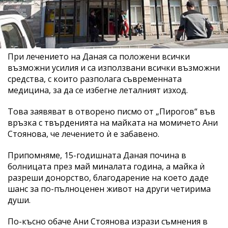
При лечението на Даная са положени всички
възможни усилия и са използвани всички възможни
средства, с които разполага съвременната
медицина, за да се избегне леталният изход.
Това заявяват в отворено писмо от „Пирогов“ във
връзка с твърденията на майката на момичето Ани
Стоянова, че лечението ѝ е забавено.
Припомняме, 15-годишната Даная почина в
болницата през май миналата година, а майка ѝ
разреши донорство, благодарение на което даде
шанс за по-пълноценен живот на други четирима
души.
По-късно обаче Ани Стоянова изрази съмнения в