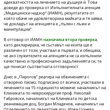
адекватността на лечението на дъщеря ѝ. Това
доведе до проверка от Изпълнителната агенция
„Медицински надзор“ (ИАМН), резултатите от
която обаче не удовлетвориха майката и тя заяви,
че докладът на агенцията е „пълен с лъжи и
манипулации“.
В отговор от ИАМН
назначиха втора проверка
,
като декларираха, че съставът на екипа ще е
различен от този, участвал в първата, и обещаха,
че ако служителите на агенцията не са изпълнили
качествено и професионално задълженията си, те
ще понесат съответната отговорност.
Днес и „Пирогов“ реагира на обвиненията с
отворено писмо, подписано от всички, участвали в
лечението на 15-годишното момиче: началникът на
Клиниката по неврохирургия проф. Николай
Габровски, началникът на Клиниката по детска
реанимация доц. Богдан Младенов, началникът на
Отделението по педиатрия доц. Ирен Цочева,