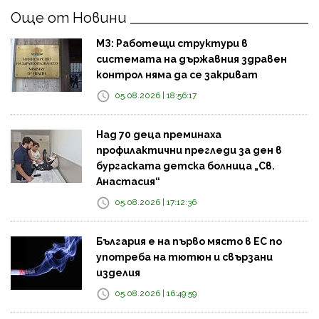
Още от Новини
МЗ: Работещи структури в
системата на държавния здравен
контрол няма да се закриват
05.08.2026 | 18:56:17
Над 70 деца преминаха
профилактични прегледи за ден в
бургаската детска болница „Св.
Анастасия“
05.08.2026 | 17:12:36
България е на първо място в ЕС по
употреба на тютюн и свързани
изделия
05.08.2026 | 16:49:59