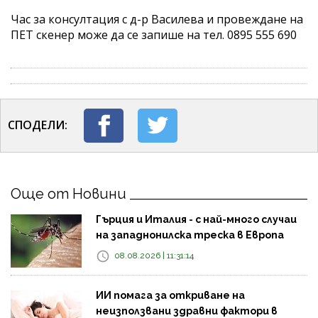
Час за консултация с д-р Василева и провеждане на
ПЕТ скенер може да се запише на тел. 0895 555 690
СПОДЕЛИ:
Още от Новини
Гърция и Италия - с най-много случаи
на западнонилска треска в Европа
08.08.2026 | 11:31:14
ИИ помага за откриване на
неизползвани здравни фактори в