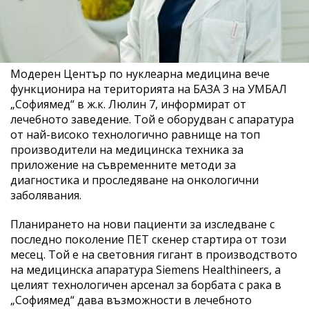
Модерен Център по нуклеарна медицина вече
функционира на територията на БАЗА 3 на УМБАЛ
„Софиямед“ в ж.к. Люлин 7, информират от
лечебното заведение. Той е оборудван с апаратура
от най-високо технологично равнище на топ
производители на медицинска техника за
приложение на съвременните методи за
диагностика и проследяване на онкологични
заболявания.
Планирането на нови пациенти за изследване с
последно поколение ПЕТ скенер стартира от този
месец. Той е на световния гигант в производството
на медицинска апаратура Siemens Healthineers, а
целият технологичен арсенал за борбата с рака в
„Софиямед“ дава възможности в лечебното