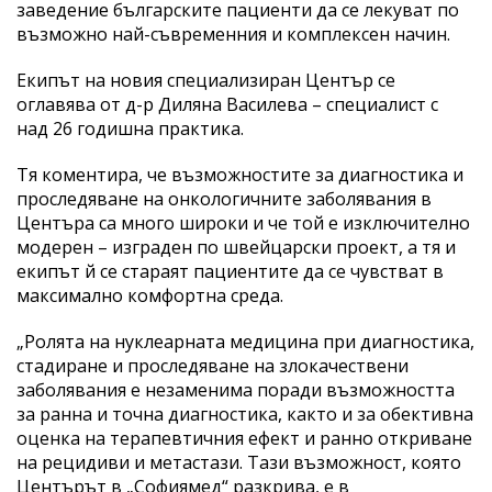
заведение българските пациенти да се лекуват по
възможно най-съвременния и комплексен начин.
Екипът на новия специализиран Център се
оглавява от д-р Диляна Василева – специалист с
над 26 годишна практика.
Тя коментира, че възможностите за диагностика и
проследяване на онкологичните заболявания в
Центъра са много широки и че той е изключително
модерен – изграден по швейцарски проект, а тя и
екипът й се стараят пациентите да се чувстват в
максимално комфортна среда.
„Ролята на нуклеарната медицина при диагностика,
стадиране и проследяване на злокачествени
заболявания е незаменима поради възможността
за ранна и точна диагностика, както и за обективна
оценка на терапевтичния ефект и ранно откриване
на рецидиви и метастази. Тази възможност, която
Центърът в „Софиямед“ разкрива, е в