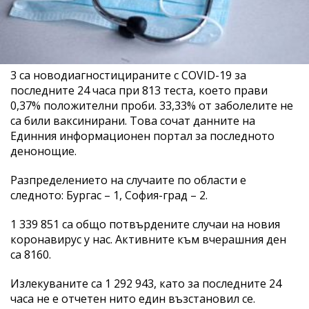
3 са новодиагностицираните с COVID-19 за
последните 24 часа при 813 теста, което прави
0,37% положителни проби. 33,33% от заболелите не
са били ваксинирани. Това сочат данните на
Единния информационен портал за последното
денонощие.
Разпределението на случаите по области е
следното: Бургас – 1, София-град – 2.
1 339 851 са общо потвърдените случаи на новия
коронавирус у нас. Активните към вчерашния ден
са 8160.
Излекуваните са 1 292 943, като за последните 24
часа не е отчетен нито един възстановил се.