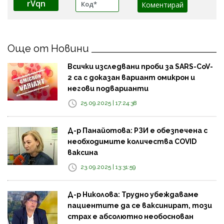
rVqn
Още от Новини
Всички изследвани проби за SARS-CoV-
2 са с доказан вариант омикрон и
негови подварианти
25.09.2025 | 17:24:38
Д-р Панайотова: РЗИ е обезпечена с
необходимите количества COVID
ваксина
23.09.2025 | 13:31:59
Д-р Николова: Трудно убеждаваме
пациентите да се ваксинират, този
страх е абсолютно необоснован