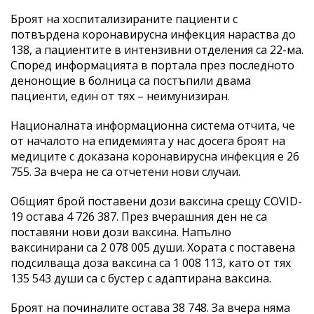
Броят на хоспитализираните пациенти с
потвърдена коронавирусна инфекция нараства до
138, а пациентите в интензивни отделения са 22-ма.
Според информацията в портала през последното
денонощие в болница са постъпили двама
пациенти, един от тях – неимунизиран.
Националната информационна система отчита, че
от началото на епидемията у нас досега броят на
медиците с доказана коронавирусна инфекция е 26
755. За вчера не са отчетени нови случаи.
Общият брой поставени дози ваксина срещу COVID-
19 остава 4 726 387. През вчерашния ден не са
поставяни нови дози ваксина. Напълно
ваксинирани са 2 078 005 души. Хората с поставена
подсилваща доза ваксина са 1 008 113, като от тях
135 543 души са с бустер с адаптирана ваксина.
Броят на починалите остава 38 748. За вчера няма