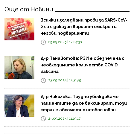
Още от Новини
Всички изследвани проби за SARS-CoV-
2 са с доказан вариант омикрон и
негови подварианти
25.09.2025 | 17:24:38
Д-р Панайотова: РЗИ е обезпечена с
необходимите количества COVID
ваксина
23.09.2025 | 13:31:59
Д-р Николова: Трудно убеждаваме
пациентите да се ваксинират, този
страх е абсолютно необоснован
23.09.2025 | 11:19:17