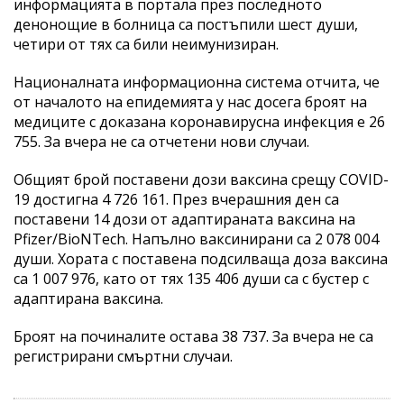
информацията в портала през последното
денонощие в болница са постъпили шест души,
четири от тях са били неимунизиран.
Националната информационна система отчита, че
от началото на епидемията у нас досега броят на
медиците с доказана коронавирусна инфекция е 26
755. За вчера не са отчетени нови случаи.
Общият брой поставени дози ваксина срещу COVID-
19 достигна 4 726 161. През вчерашния ден са
поставени 14 дози от адаптираната ваксина на
Pfizer/BioNTech. Напълно ваксинирани са 2 078 004
души. Хората с поставена подсилваща доза ваксина
са 1 007 976, като от тях 135 406 души са с бустер с
адаптирана ваксина.
Броят на починалите остава 38 737. За вчера не са
регистрирани смъртни случаи.