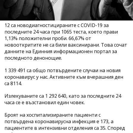
12 са новодиагностицираните с COVID-19 за
последните 24 часа при 1065 теста, което прави
1,13% положителни проби. 66,67% от
новооткритите не са били ваксинирани. Това сочат
данните на Единния информационен портал за
последното денонощие.
1 339 491 са общо потвърдените случаи на новия
коронавирус у нас. Активните към вчерашния ден
са 8114.
Излекуваните са 1 292 640, като за последните 24
часа се е възстановил един човек.
Броят на хоспитализираните пациенти с
потвърдена коронавирусна инфекция е 173, а
пациентите в интензивни отделения са 35. Според