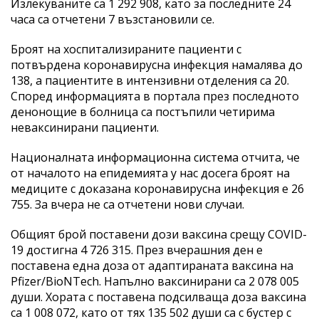
Излекуваните са 1 292 908, като за последните 24
часа са отчетени 7 възстановили се.
Броят на хоспитализираните пациенти с
потвърдена коронавирусна инфекция намалява до
138, а пациентите в интензивни отделения са 20.
Според информацията в портала през последното
денонощие в болница са постъпили четирима
неваксинирани пациенти.
Националната информационна система отчита, че
от началото на епидемията у нас досега броят на
медиците с доказана коронавирусна инфекция е 26
755. За вчера не са отчетени нови случаи.
Общият брой поставени дози ваксина срещу COVID-
19 достигна 4 726 315. През вчерашния ден е
поставена една доза от адаптираната ваксина на
Pfizer/BioNTech. Напълно ваксинирани са 2 078 005
души. Хората с поставена подсилваща доза ваксина
са 1 008 072, като от тях 135 502 души са с бустер с