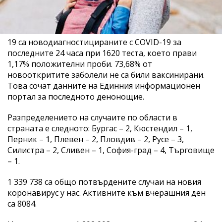
19 са новодиагностицираните с COVID-19 за
последните 24 часа при 1620 теста, което прави
1,17% положителни проби. 73,68% от
новооткритите заболели не са били ваксинирани.
Това сочат данните на Единния информационен
портал за последното денонощие.
Разпределението на случаите по области в
страната е следното: Бургас – 2, Кюстендил – 1,
Перник – 1, Плевен – 2, Пловдив – 2, Русе – 3,
Силистра – 2, Сливен – 1, София-град – 4, Търговище
– 1.
1 339 738 са общо потвърдените случаи на новия
коронавирус у нас. Активните към вчерашния ден
са 8084.