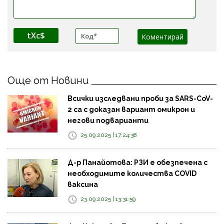
tXc$
Още от Новини
Всички изследвани проби за SARS-CoV-
2 са с доказан вариант омикрон и
негови подварианти
25.09.2025 | 17:24:38
Д-р Панайотова: РЗИ е обезпечена с
необходимите количества COVID
ваксина
23.09.2025 | 13:31:59