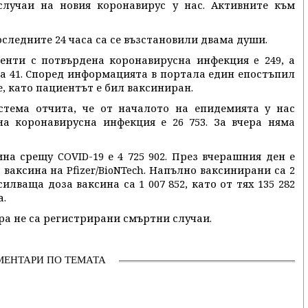
случаи на новия коронавирус у нас. Активните към
последните 24 часа са се възстановили двама души.
енти с потвърдена коронавирусна инфекция e 249, а
а 41. Според информацията в портала един епостъпил
, като пациентът е бил ваксиниран.
тема отчита, че от началото на епидемията у нас
на коронавирусна инфекция е 26 753. За вчера няма
на срещу COVID-19 е 4 725 902. През вчерашния ден е
ваксина на Pfizer/BioNTech. Напълно ваксинирани са 2
илваща доза ваксина са 1 007 852, като от тях 135 282
а.
чера не са регистрирани смъртни случаи.
МЕНТАРИ ПО ТЕМАТА