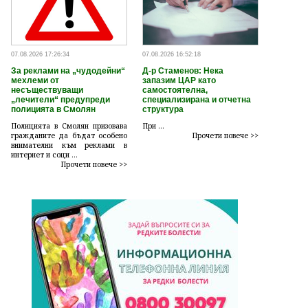
07.08.2026 17:26:34
07.08.2026 16:52:18
За реклами на „чудодейни“
Д-р Стаменов: Нека
мехлеми от
запазим ЦАР като
несъществуващи
самостоятелна,
„лечители“ предупреди
специализирана и отчетна
полицията в Смолян
структура
Полицията в Смолян призовава
При ...
гражданите да бъдат особено
Прочети повече >>
внимателни към реклами в
интернет и соци ...
Прочети повече >>