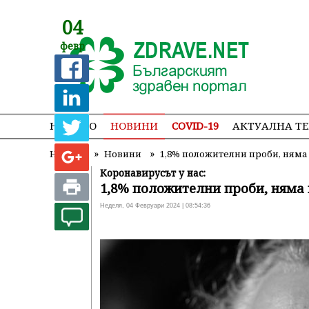
04
февр
НАЧАЛО
НОВИНИ
COVID-19
АКТУАЛНА Т
»
»
Начало
Новини
1,8% положителни проби, ням
Коронавирусът у нас:
1,8% положителни проби, няма
Неделя, 04 Февруари 2024 | 08:54:36