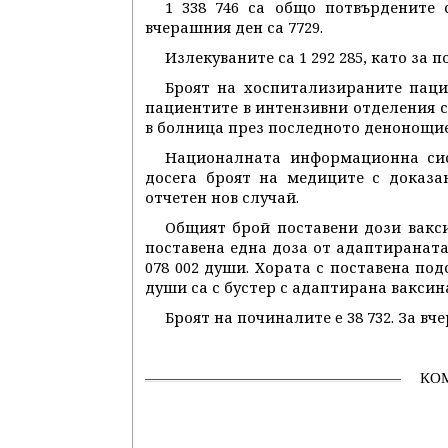
1 338 746 са общо потвърдените 
вчерашния ден са 7729.
Излекуваните са 1 292 285, като за 
Броят на хоспитализираните паци
пациентите в интензивни отделения с
в болница през последното денонощие
Националната информационна сис
досега броят на медиците с доказа
отчетен нов случай.
Общият брой поставени дози вакси
поставена една доза от адаптираната 
078 002 души. Хората с поставена подс
души са с бустер с адаптирана ваксин
Броят на починалите e 38 732. За в
КО