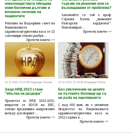
онколекарствата обещава
търсим ли решение или се
нови болнични дългове и
възхищаваме от проблема?
влошено лечение на
Запознайте се: той е проф.
пациентите
Страхил Вачев, „знаменит
Решение на Надзорния съвет на
български кардиолог“.
Националната
Пенсионирал ...
здравноосигурителна каса от 25
Прочети повече >>
септември отново разбун ...
Прочети повече >>
24.11.2022 15:15:08 Надежда Ненова
15.02.2022 13:19:48 Владимир Попов
Защо НРД 2023 стана
Без увеличение на цените
"ябълка на раздора"
на пътеките болници ще са
на ръба на оцеляването
Проектът за НРД 2023-2025,
изпратен от НЗОК на БЛС,
С над 600 млн. лв. е увеличен
отново предизвика напрежение
бюджетът на Националната
между договорнит ...
здравноосигурителна каса за
Прочети повече >>
2022 година в ...
Прочети повече >>