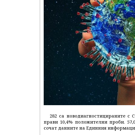
282 са новодиагностицираните с C
прави 10,4% положителни проби. 57,
сочат данните на Единния информаци