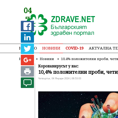
04
ян
НАЧАЛО
НОВИНИ
COVID-19
АКТУАЛНА Т
»
»
Начало
Новини
10,4% положителни проби, че
Коронавирусът у нас:
10,4% положителни проби, чет
Четвъртък, 04 Януари 2024 | 08:53:03