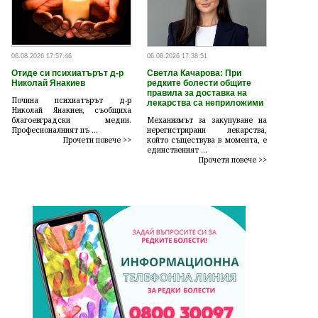
06.08.2026 17:57:46
06.08.2026 17:38:51
Отиде си психиатърът д-р
Светла Качарова: При
Николай Янакиев
редките болести общите
правила за доставка на
Почина психиатърът д-р
лекарства са неприложими
Николай Янакиев, съобщиха
благоевградски медии.
Механизмът за закупуване на
Професионалният пъ ...
нерегистрирани лекарства,
Прочети повече >>
който съществува в момента, е
единственият ...
Прочети повече >>