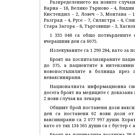
Разпределението на новите случаи 
Варна – 18, Велико Търново – 4, Видин 
Кюстендил – 2, Ловеч – 5, Монтана – 1
Разград – 4, Русе – 7, Силистра – 4, Сли
Стара Загора – 8, Търговище – 3, Хасково
1 335 048 са общо потвърдените 
вчерашния ден са 6075.
Излекуваните са 1 290 284, като за 
Броят на хоспитализираните паци
до 375, а пациентите в интензивни
новопостъпилите в болница през 
неваксинирани.
Националната информационна сис
досега броят на медиците с доказана 
2 нови случая на лекари.
Общият брой поставени дози ваксин
ден са поставени 62 нови дози от 
ваксинирани са 2 077 997 души. Хорат
като от тях 134 565 души са с бустер с
Броят на починалите достигна 38 6