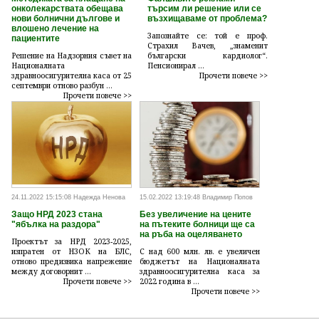
онколекарствата обещава
търсим ли решение или се
нови болнични дългове и
възхищаваме от проблема?
влошено лечение на
Запознайте се: той е проф.
пациентите
Страхил Вачев, „знаменит
Решение на Надзорния съвет на
български кардиолог“.
Националната
Пенсионирал ...
здравноосигурителна каса от 25
Прочети повече >>
септември отново разбун ...
Прочети повече >>
24.11.2022 15:15:08 Надежда Ненова
15.02.2022 13:19:48 Владимир Попов
Защо НРД 2023 стана
Без увеличение на цените
"ябълка на раздора"
на пътеките болници ще са
на ръба на оцеляването
Проектът за НРД 2023-2025,
изпратен от НЗОК на БЛС,
С над 600 млн. лв. е увеличен
отново предизвика напрежение
бюджетът на Националната
между договорнит ...
здравноосигурителна каса за
Прочети повече >>
2022 година в ...
Прочети повече >>