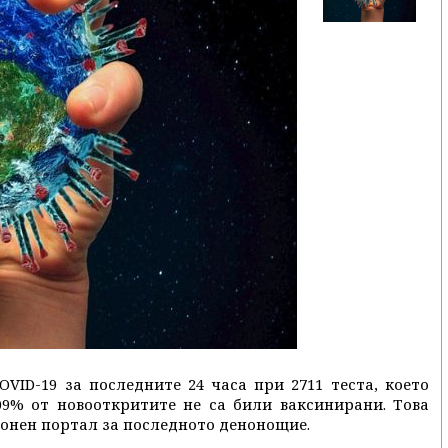
OVID-19 за последните 24 часа при 2711 теста, което
09% от новооткритите не са били ваксинирани. Това
онен портал за последното денонощие.