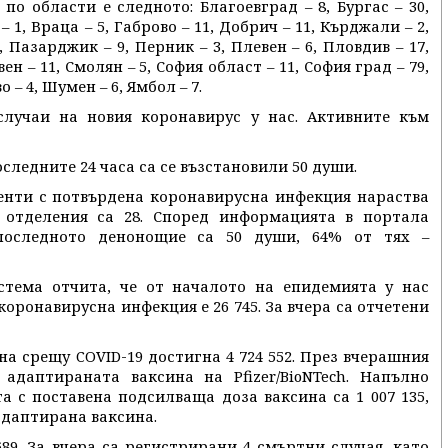
по области е следното: Благоевград – 8, Бургас – 30,
– 1, Враца – 5, Габрово – 11, Добрич – 11, Кърджали – 2,
, Пазарджик – 9, Перник – 3, Плевен – 6, Пловдив – 17,
вен – 11, Смолян – 5, София област – 11, София град – 79,
 – 4, Шумен – 6, Ямбол – 7.
случаи на новия коронавирус у нас. Активните към
последните 24 часа са се възстановили 50 души.
енти с потвърдена коронавирусна инфекция нараства
 отделения са 28. Според информацията в портала
последното денонощие са 50 души, 64% от тях –
тема отчита, че от началото на епидемията у нас
коронавирусна инфекция е 26 745. За вчера са отчетени
а срещу COVID-19 достигна 4 724 552. През вчерашния
адаптираната ваксина на Pfizer/BioNTech. Напълно
а с поставена подсилваща доза ваксина са 1 007 135,
 адаптирана ваксина.
89. За вчера са регистрирани 4 смъртни случая, като