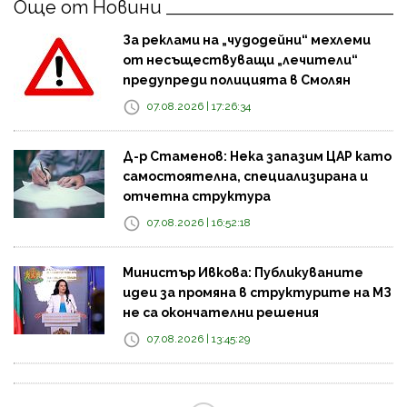
Още от Новини
За реклами на „чудодейни“ мехлеми
от несъществуващи „лечители“
предупреди полицията в Смолян
07.08.2026 | 17:26:34
Д-р Стаменов: Нека запазим ЦАР като
самостоятелна, специализирана и
отчетна структура
07.08.2026 | 16:52:18
Министър Ивкова: Публикуваните
идеи за промяна в структурите на МЗ
не са окончателни решения
07.08.2026 | 13:45:29