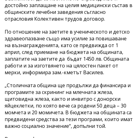
достойно заплащане на целия медицински състав в
общинските лечебни заведения съгласно
отрасловия Колективен трудов договор.
По отношение на заетите в ученическото и детско
здравеопазване също има усилие за повишаване
на възнагражденията, като се предвижда от 1
април, след приемане на бюджета на общината,
заплатите на заетите да бъдат 1450 лв. Общината
работи и за изготвянето на цялостен пакет от
мерки, информира зам.-кметът Василев.
„Столичната община ще продължи да финансира и
програмите за скрининг на млечната жлеза,
щитовидна жлеза, както и инвитро с донорски
яйцеклетки, по която вече са родени 50 деца – 30
момчета и 20 момичета. В бюджета на общината са
предвидени средства за тези програми, които имат
важно социално значение“, допълни той.