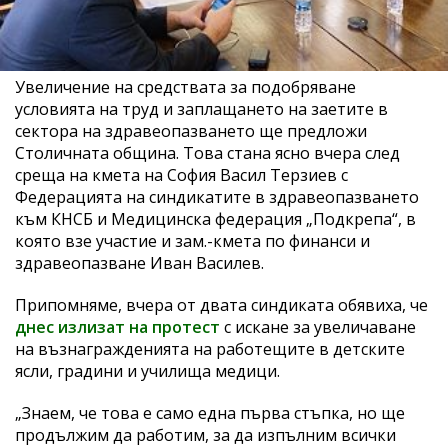
Увеличение на средствата за подобряване
условията на труд и заплащането на заетите в
сектора на здравеопазването ще предложи
Столичната община. Това стана ясно вчера след
среща на кмета на София Васил Терзиев с
Федерацията на синдикатите в здравеопазването
към КНСБ и Медицинска федерация „Подкрепа“, в
която взе участие и зам.-кмета по финанси и
здравеопазване Иван Василев.
Припомняме, вчера от двата синдиката обявиха, че
днес излизат на протест
с искане за увеличаване
на възнагражденията на работещите в детските
ясли, градини и училища медици.
„Знаем, че това е само една първа стъпка, но ще
продължим да работим, за да изпълним всички