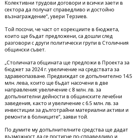
Колективни трудови договори и всички заети в
сектора да получат справедливо и достойно
възнаграждение“, увери Терзиев.
Той посочи, че част от корекциите в бюджета,
които ще бъдат предложени, са дошли след
разговори с други политически групи в Столичния
общински съвет.
„Столичната общината ще предложи в Проекта за
бюджет за 2024 г. увеличение на средствата за
здравеопазване. Предвиждат се допълнително 14.5
млн. лева, които ще бъдат насочени в две
направления: увеличение с 8 млн. лв. за
допълнителни дейности в общинските лечебни
заведения, както и увеличение с 6.5 млн. лв. за
инвестиции за дълготрайни материални активи и
ремонти в болниците“, заяви той.
По думите му допълнителните средства ще дадат
възможност да се постигне по-справедливо и