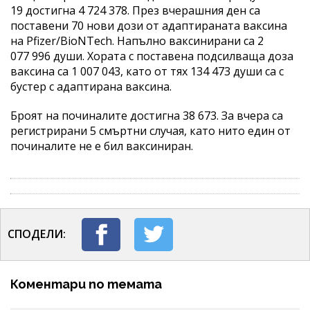
19 достигна 4 724 378. През вчерашния ден са
поставени 70 нови дози от адаптираната ваксина
на Pfizer/BioNTech. Напълно ваксинирани са 2
077 996 души. Хората с поставена подсилваща доза
ваксина са 1 007 043, като от тях 134 473 души са с
бустер с адаптирана ваксина.
Броят на починалите достигна 38 673. За вчера са
регистрирани 5 смъртни случая, като нито един от
починалите не е бил ваксиниран.
СПОДЕЛИ:
Коментари по темата