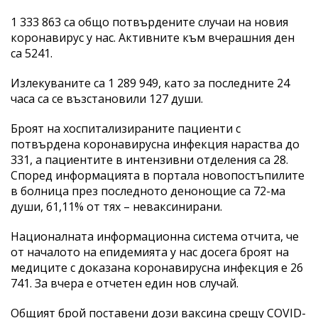
1 333 863 са общо потвърдените случаи на новия
коронавирус у нас. Активните към вчерашния ден
са 5241.
Излекуваните са 1 289 949, като за последните 24
часа са се възстановили 127 души.
Броят на хоспитализираните пациенти с
потвърдена коронавирусна инфекция нараства до
331, а пациентите в интензивни отделения са 28.
Според информацията в портала новопостъпилите
в болница през последното денонощие са 72-ма
души, 61,11% от тях – неваксинирани.
Националната информационна система отчита, че
от началото на епидемията у нас досега броят на
медиците с доказана коронавирусна инфекция е 26
741. За вчера е отчетен един нов случай.
Общият брой поставени дози ваксина срещу COVID-