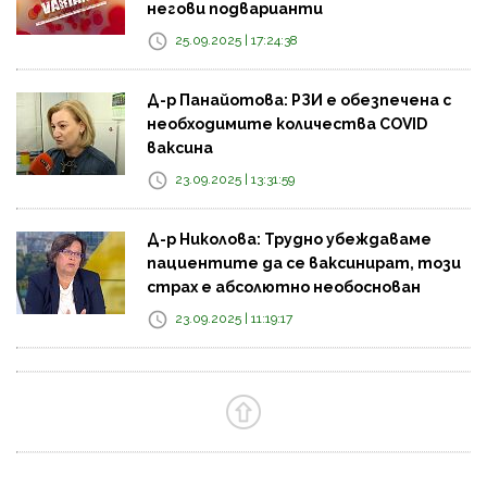
негови подварианти
25.09.2025 | 17:24:38
Д-р Панайотова: РЗИ е обезпечена с
необходимите количества COVID
ваксина
23.09.2025 | 13:31:59
Д-р Николова: Трудно убеждаваме
пациентите да се ваксинират, този
страх е абсолютно необоснован
23.09.2025 | 11:19:17