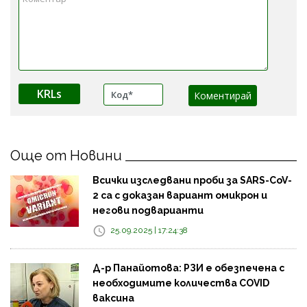
KRLs
Още от Новини
Всички изследвани проби за SARS-CoV-
2 са с доказан вариант омикрон и
негови подварианти
25.09.2025 | 17:24:38
Д-р Панайотова: РЗИ е обезпечена с
необходимите количества COVID
ваксина