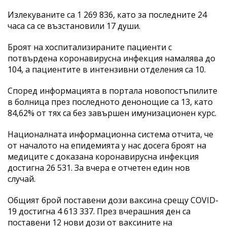
Излекуваните са 1 269 836, като за последните 24
часа са се възстановили 17 души.
Броят на хоспитализираните пациенти с
потвърдена коронавирусна инфекция намалява до
104, а пациентите в интензивни отделения са 10.
Според информацията в портала новопостъпилите
в болница през последното денонощие са 13, като
84,62% от тях са без завършен имунизационен курс.
Националната информационна система отчита, че
от началото на епидемията у нас досега броят на
медиците с доказана коронавирусна инфекция
достигна 26 531. За вчера е отчетен един нов
случай.
Общият брой поставени дози ваксина срещу COVID-
19 достигна 4 613 337. През вчерашния ден са
поставени 12 нови дози от ваксините на