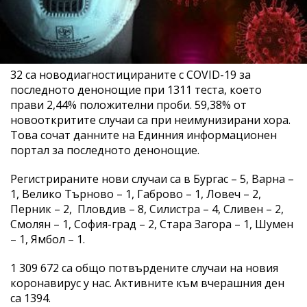
32 са новодиагностицираните с COVID-19 за
последното денонощие при 1311 теста, което
прави 2,44% положителни проби. 59,38% от
новооткритите случаи са при неимунизирани хора.
Това сочат данните на Единния информационен
портал за последното денонощие.
Регистрираните нови случаи са в Бургас – 5, Варна –
1, Велико Търново – 1, Габрово – 1, Ловеч – 2,
Перник – 2, Пловдив – 8, Силистра – 4, Сливен – 2,
Смолян – 1, София-град – 2, Стара Загора – 1, Шумен
– 1, Ямбол – 1.
1 309 672 са общо потвърдените случаи на новия
коронавирус у нас. Активните към вчерашния ден
са 1394.