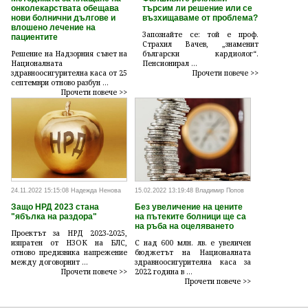
онколекарствата обещава
търсим ли решение или се
нови болнични дългове и
възхищаваме от проблема?
влошено лечение на
Запознайте се: той е проф.
пациентите
Страхил Вачев, „знаменит
Решение на Надзорния съвет на
български кардиолог“.
Националната
Пенсионирал ...
здравноосигурителна каса от 25
Прочети повече >>
септември отново разбун ...
Прочети повече >>
24.11.2022 15:15:08 Надежда Ненова
15.02.2022 13:19:48 Владимир Попов
Защо НРД 2023 стана
Без увеличение на цените
"ябълка на раздора"
на пътеките болници ще са
на ръба на оцеляването
Проектът за НРД 2023-2025,
изпратен от НЗОК на БЛС,
С над 600 млн. лв. е увеличен
отново предизвика напрежение
бюджетът на Националната
между договорнит ...
здравноосигурителна каса за
Прочети повече >>
2022 година в ...
Прочети повече >>