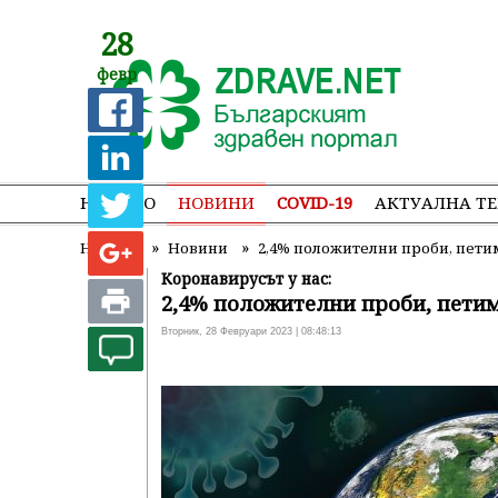
28
февр
НАЧАЛО
НОВИНИ
COVID-19
АКТУАЛНА Т
»
»
Начало
Новини
2,4% положителни проби, пети
Коронавирусът у нас:
2,4% положителни проби, пети
Вторник, 28 Февруари 2023 | 08:48:13