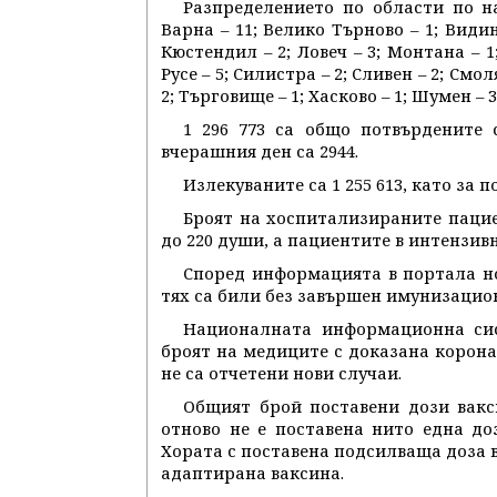
Разпределението по области по на
Варна – 11; Велико Търново – 1; Видин 
Кюстендил – 2; Ловеч – 3; Монтана – 1;
Русе – 5; Силистра – 2; Сливен – 2; Смол
2; Търговище – 1; Хасково – 1; Шумен – 3
1 296 773 са общо потвърдените 
вчерашния ден са 2944.
Излекуваните са 1 255 613, като за п
Броят на хоспитализираните паци
до 220 души, а пациентите в интензивн
Според информацията в портала но
тях са били без завършен имунизацион
Националната информационна сис
броят на медиците с доказана коронав
не са отчетени нови случаи.
Общият брой поставени дози вакси
отново не е поставена нито една до
Хората с поставена подсилваща доза вак
адаптирана ваксина.