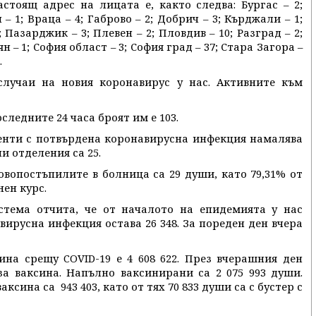
стоящ адрес на лицата е, както следва: Бургас – 2;
– 1; Враца – 4; Габрово – 2; Добрич – 3; Кърджали – 1;
 Пазарджик – 3; Плевен – 2; Пловдив – 10; Разград – 2;
ян – 1; София област – 3; София град – 37; Стара Загора –
.
случаи на новия коронавирус у нас. Активните към
оследните 24 часа броят им е 103.
енти с потвърдена коронавирусна инфекция намалява
и отделения са 25.
вопостъпилите в болница са 29 души, като 79,31% от
ен курс.
тема отчита, че от началото на епидемията у нас
ирусна инфекция остава 26 348. За пореден ден вчера
на срещу COVID-19 е 4 608 622. През вчерашния ден
за ваксина. Напълно ваксинирани са 2 075 993 души.
сина са 943 403, като от тях 70 833 души са с бустер с