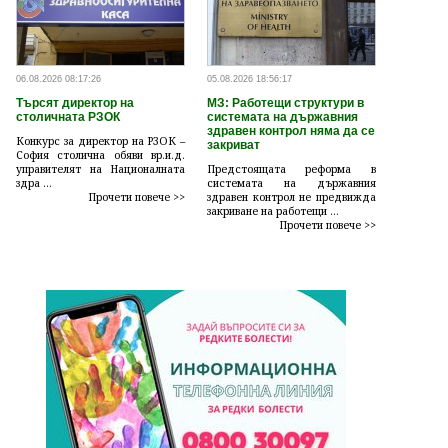
06.08.2026 08:17:26
05.08.2026 18:56:17
Търсят директор на
МЗ: Работещи структури в
столичната РЗОК
системата на държавния
здравен контрол няма да се
Конкурс за директор на РЗОК –
закриват
София столична обяви вр.и.д.
управителят на Националната
Предстоящата реформа в
здра ...
системата на държавния
Прочети повече >>
здравен контрол не предвижда
закриване на работещи ...
Прочети повече >>