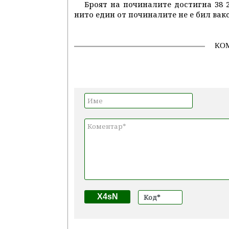
Броят на починалите достигна 38 2
нито един от починалите не е бил вак
КО
X4sN