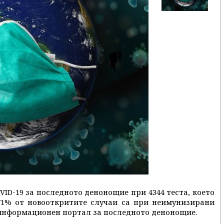
VID-19 за последното денонощие при 4344 теста, което
,71% от новооткритите случаи са при неимунизирани
 информационен портал за последното денонощие.