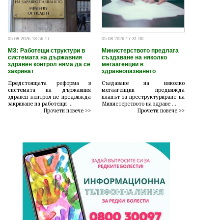
05.08.2026 18:56:17
05.08.2026 17:31:00
МЗ: Работещи структури в
Министерството предлага
системата на държавния
създаване на няколко
здравен контрол няма да се
мегаагенции в
закриват
здравеопазването
Предстоящата реформа в
Създаване на няколко
системата на държавния
мегаагенции предвижда
здравен контрол не предвижда
планът за преструктуриране на
закриване на работещи ...
Министерството на здраве ...
Прочети повече >>
Прочети повече >>