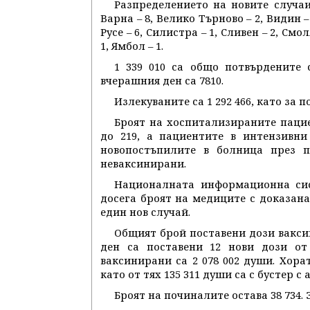
Разпределението на новите случаи 
Варна – 8, Велико Търново – 2, Видин –
Русе – 6, Силистра – 1, Сливен – 2, Смо
1, Ямбол – 1.
1 339 010 са общо потвърдените 
вчерашния ден са 7810.
Излекуваните са 1 292 466, като за 
Броят на хоспитализираните паци
до 219, а пациентите в интензивни
новопостъпилите в болница през п
неваксинирани.
Националната информационна сис
досега броят на медиците с доказана 
един нов случай.
Общият брой поставени дози ваксин
ден са поставени 12 нови дози от 
ваксинирани са 2 078 002 души. Хорат
като от тях 135 311 души са с бустер с
Броят на починалите остава 38 734.