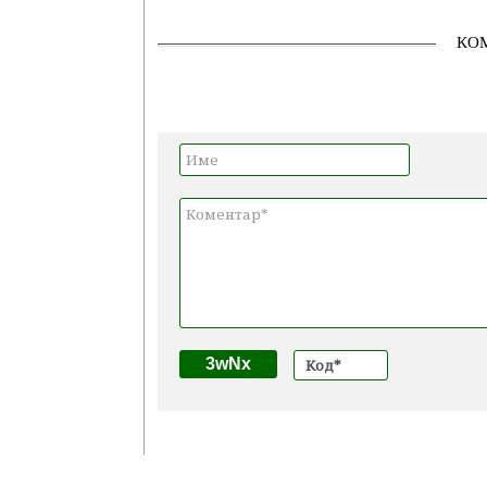
КО
3wNx