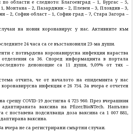
по области е следното: Благоевград – 1, Бургас – 5,
 1, Монтана – 2, Пазарджик – 2, Плевен – 3, Пловдив – 3,
лян – 2, София-област – 1, София-град – 7, Стара Загора –
случаи на новия коронавирус у нас. Активните към
последните 24 часа са се възстановили 23-ма души.
енти с потвърдена коронавирусна инфекция нараства
 отделения са 36. Според информацията в портала
оследното денонощие са 11 души, 9,09% от тях –
тема отчита, че от началото на епидемията у нас
коронавирусна инфекция е 26 754. За вчера е отчетен
а срещу COVID-19 достигна 4 725 960. През вчерашния
адаптираната ваксина на Pfizer/BioNTech. Напълно
а с поставена подсилваща доза ваксина са 1 007 881,
 адаптирана ваксина.
 За вчера не са регистрирани смъртни случаи.