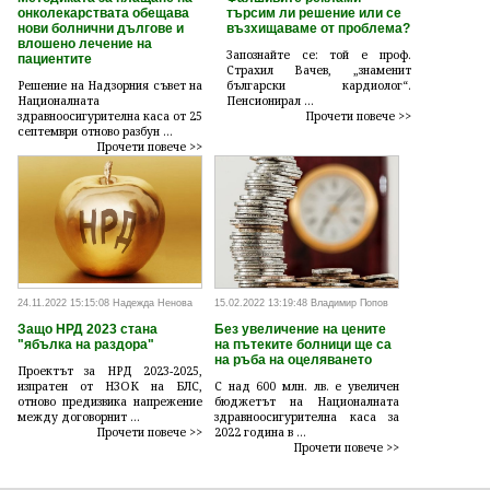
онколекарствата обещава
търсим ли решение или се
нови болнични дългове и
възхищаваме от проблема?
влошено лечение на
Запознайте се: той е проф.
пациентите
Страхил Вачев, „знаменит
Решение на Надзорния съвет на
български кардиолог“.
Националната
Пенсионирал ...
здравноосигурителна каса от 25
Прочети повече >>
септември отново разбун ...
Прочети повече >>
24.11.2022 15:15:08 Надежда Ненова
15.02.2022 13:19:48 Владимир Попов
Защо НРД 2023 стана
Без увеличение на цените
"ябълка на раздора"
на пътеките болници ще са
на ръба на оцеляването
Проектът за НРД 2023-2025,
изпратен от НЗОК на БЛС,
С над 600 млн. лв. е увеличен
отново предизвика напрежение
бюджетът на Националната
между договорнит ...
здравноосигурителна каса за
Прочети повече >>
2022 година в ...
Прочети повече >>