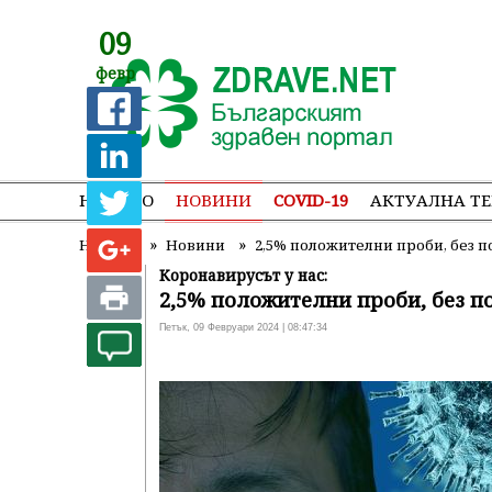
09
февр
НАЧАЛО
НОВИНИ
COVID-19
АКТУАЛНА Т
»
»
Начало
Новини
2,5% положителни проби, без 
Коронавирусът у нас:
2,5% положителни проби, без 
Петък, 09 Февруари 2024 | 08:47:34