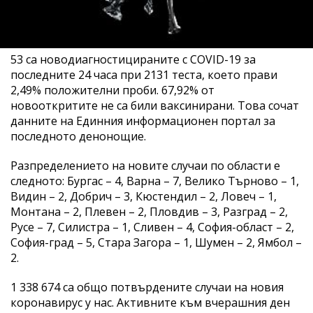
53 са новодиагностицираните с COVID-19 за
последните 24 часа при 2131 теста, което прави
2,49% положителни проби. 67,92% от
новооткритите не са били ваксинирани. Това сочат
данните на Единния информационен портал за
последното денонощие.
Разпределението на новите случаи по области е
следното: Бургас – 4, Варна – 7, Велико Търново – 1,
Видин – 2, Добрич – 3, Кюстендил – 2, Ловеч – 1,
Монтана – 2, Плевен – 2, Пловдив – 3, Разград – 2,
Русе – 7, Силистра – 1, Сливен – 4, София-област – 2,
София-град – 5, Стара Загора – 1, Шумен – 2, Ямбол –
2.
1 338 674 са общо потвърдените случаи на новия
коронавирус у нас. Активните към вчерашния ден