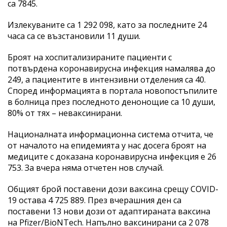
са 7845.
Излекуваните са 1 292 098, като за последните 24
часа са се възстановили 11 души.
Броят на хоспитализираните пациенти с
потвърдена коронавирусна инфекция намалява до
249, а пациентите в интензивни отделения са 40.
Според информацията в портала новопостъпилите
в болница през последното денонощие са 10 души,
80% от тях – неваксинирани.
Националната информационна система отчита, че
от началото на епидемията у нас досега броят на
медиците с доказана коронавирусна инфекция е 26
753. За вчера няма отчетен нов случай.
Общият брой поставени дози ваксина срещу COVID-
19 остава 4 725 889. През вчерашния ден са
поставени 13 нови дози от адаптираната ваксина
на Pfizer/BioNTech. Напълно ваксинирани са 2 078