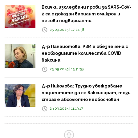
Всички изследвани проби за SARS-CoV-
2 са с доказан вариант омикрон и
негови подварианти
25.09.2025 | 17:24:38
Д-р Панайотова: РЗИ е обезпечена с
необходимите количества COVID
ваксина
23.09.2025 | 13:31:59
Д-р Николова: Трудно убеждаваме
пациентите да се ваксинират, този
страх е абсолютно необоснован
23.09.2025 | 11:19:17