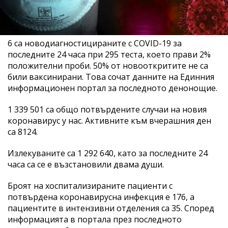
6 са новодиагностицираните с COVID-19 за
последните 24 часа при 295 теста, което прави 2%
положителни проби. 50% от новооткритите не са
били ваксинирани. Това сочат данните на Единния
информационен портал за последното денонощие.
1 339 501 са общо потвърдените случаи на новия
коронавирус у нас. Активните към вчерашния ден
са 8124.
Излекуваните са 1 292 640, като за последните 24
часа са се е възстановили двама души.
Броят на хоспитализираните пациенти с
потвърдена коронавирусна инфекция е 176, а
пациентите в интензивни отделения са 35. Според
информацията в портала през последното