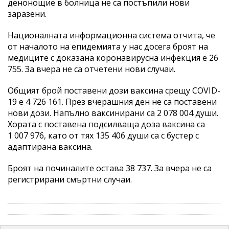
денонощие в болница не са постъпили нови
заразени.
Националната информационна система отчита, че
от началото на епидемията у нас досега броят на
медиците с доказана коронавирусна инфекция е 26
755. За вчера не са отчетени нови случаи.
Общият брой поставени дози ваксина срещу COVID-
19 е 4 726 161. През вчерашния ден не са поставени
нови дози. Напълно ваксинирани са 2 078 004 души.
Хората с поставена подсилваща доза ваксина са
1 007 976, като от тях 135 406 души са с бустер с
адаптирана ваксина.
Броят на починалите остава 38 737. За вчера не са
регистрирани смъртни случаи.