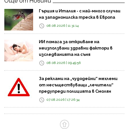
Още от Новини
Гърция и Италия - с най-много случаи
на западнонилска треска в Европа
08.08.2026 | 11:31:14
ИИ помага за откриване на
неизползвани здравни фактори в
изследванията на съня
08.08.2026 | 09:49:56
За реклами на „чудодейни“ мехлеми
от несъществуващи „лечители“
предупреди полицията в Смолян
07.08.2026 | 17:26:34