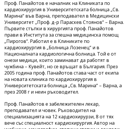
Проф. Панайотов е началник на Клиниката по
кардиохирургия в Университетската болница „Св.
Марина“ във Варна, преподавател в Медицински
Университет „Проф. д-р Параскев Стоянов“ – Варна.
Първите стъпки в хирургията проф. Панайотов
прави в Института за спешна медицинска помощ
„Пирогов“. Работил е в Клиниките по
кардиохирургия в „Болница Лозенец“ и в
Националната кардиологична болница. Той е от
онези медици, които заминават да работят в
чужбина – Кувейт, но се връщат в България. През
2005 година проф. Панайотов става част от екипа
на новата клиника по кардиохирургия в
Университетската болница „Св. Марина“ – Варна, а
през 2008 г и неин ръководител.
Проф. Панайотов е забележителен лекар,
преподавател и човек. Ръководител на
специализацията на 12 кардиохирурзи, 8 от тях
вече със специалност кардиохирургия. Автор на