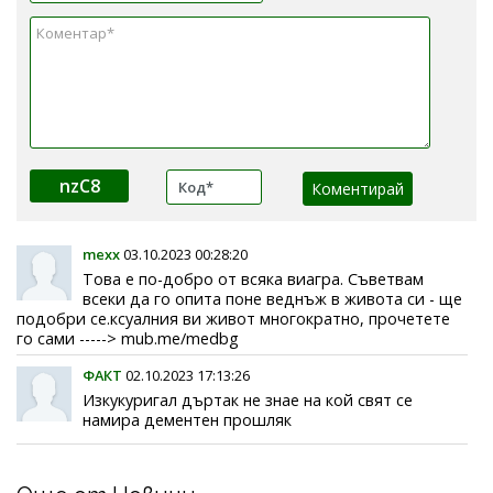
nzC8
mexx
03.10.2023 00:28:20
Това е по-добро от всяка виагра. Съветвам
всеки да го опита поне веднъж в живота си - ще
подобри се.ксуалния ви живот многократно, прочетете
го сами -----> mub.me/medbg
ФАКТ
02.10.2023 17:13:26
Изкукуригал дъртак не знае на кой свят се
намира дементен прошляк