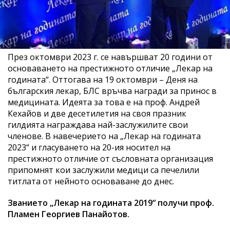
През октомври 2023 г. се навършват 20 години от
основаването на престижното отличие „Лекар на
годината“. Оттогава на 19 октомври – Деня на
българския лекар, БЛС връчва награди за принос в
медицината. Идеята за това е на проф. Андрей
Кехайов и две десетилетия на своя празник
гилдията награждава най-заслужилите свои
членове. В навечерието на „Лекар на годината
2023“ и гласуването на 20-ия носител на
престижното отличие от съсловната организация
припомнят кои заслужили медици са печелили
титлата от нейното основаване до днес.
Званието „Лекар на годината 2019“ получи проф.
Пламен Георгиев Панайотов.