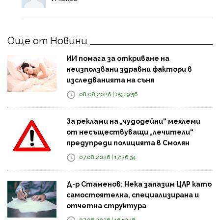
Още от Новини
ИИ помага за откриване на
неизползвани здравни фактори в
изследванията на съня
08.08.2026 | 09:49:56
За реклами на „чудодейни“ мехлеми
от несъществуващи „лечители“
предупреди полицията в Смолян
07.08.2026 | 17:26:34
Д-р Стаменов: Нека запазим ЦАР като
самостоятелна, специализирана и
отчетна структура
07.08.2026 | 16:52:18