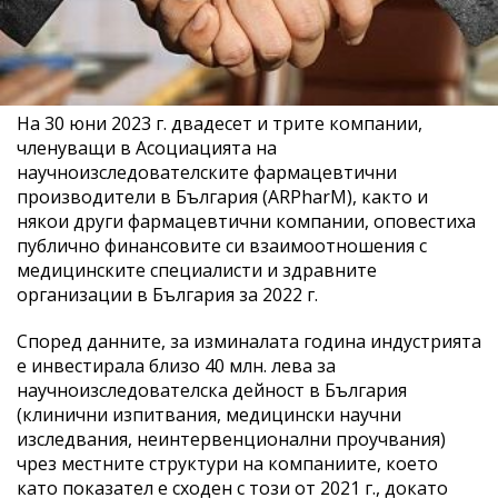
На 30 юни 2023 г. двадесет и трите компании,
членуващи в Асоциацията на
научноизследователските фармацевтични
производители в България (ARPharM), както и
някои други фармацевтични компании, оповестиха
публично финансовите си взаимоотношения с
медицинските специалисти и здравните
организации в България за 2022 г.
Според данните, за изминалата година индустрията
е инвестирала близо 40 млн. лева за
научноизследователска дейност в България
(клинични изпитвания, медицински научни
изследвания, неинтервенционални проучвания)
чрез местните структури на компаниите, което
като показател е сходен с този от 2021 г., докато