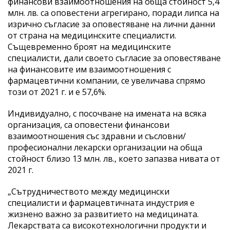
финансови взаимоотношения на обща стойност 5,4
млн. лв. са оповестени агрегирано, поради липса на
изрично съгласие за оповестяване на лични данни
от страна на медицинските специалисти.
Същевременно броят на медицинските
специалисти, дали своето съгласие за оповестяване
на финансовите им взаимоотношения с
фармацевтични компании, се увеличава спрямо
този от 2021 г. и е 57,6%.
Индивидуално, с посочване на имената на всяка
организация, са оповестени финансови
взаимоотношения със здравни и съсловни/
професионални лекарски организации на обща
стойност близо 13 млн. лв., което запазва нивата от
2021 г.
„Сътрудничеството между медицински
специалисти и фармацевтичната индустрия е
жизнено важно за развитието на медицината.
Лекарствата са високотехнологични продукти и