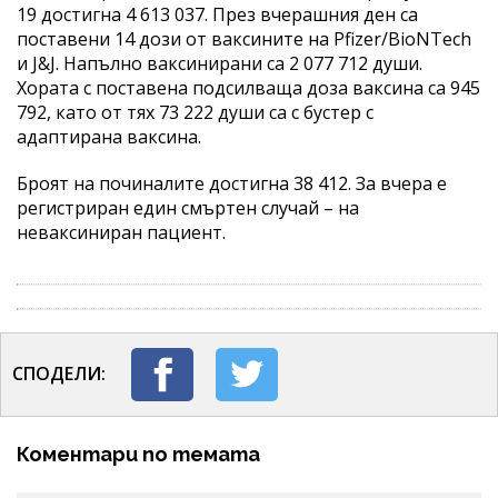
19 достигна 4 613 037. През вчерашния ден са
поставени 14 дози от ваксините на Pfizer/BioNTech
и J&J. Напълно ваксинирани са 2 077 712 души.
Хората с поставена подсилваща доза ваксина са 945
792, като от тях 73 222 души са с бустер с
адаптирана ваксина.
Броят на починалите достигна 38 412. За вчера е
регистриран един смъртен случай – на
неваксиниран пациент.
СПОДЕЛИ:
Коментари по темата