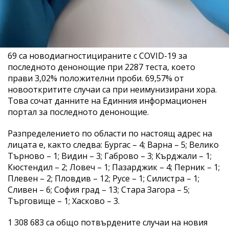
69 са новодиагностицираните с COVID-19 за
последното денонощие при 2287 теста, което
прави 3,02% положителни проби. 69,57% от
новооткритите случаи са при неимунизирани хора.
Това сочат данните на Единния информационен
портал за последното денонощие.
Разпределението по области по настоящ адрес на
лицата е, както следва: Бургас – 4; Варна – 5; Велико
Търново – 1; Видин – 3; Габрово – 3; Кърджали – 1;
Кюстендил – 2; Ловеч – 1; Пазарджик – 4; Перник – 1;
Плевен – 2; Пловдив – 12; Русе – 1; Силистра – 1;
Сливен – 6; София град – 13; Стара Загора – 5;
Търговище – 1; Хасково – 3.
1 308 683 са общо потвърдените случаи на новия