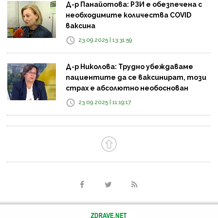
Д-р Панайотова: РЗИ е обезпечена с
необходимите количества COVID
ваксина
23.09.2025 | 13:31:59
Д-р Николова: Трудно убеждаваме
пациентите да се ваксинират, този
страх е абсолютно необоснован
23.09.2025 | 11:19:17