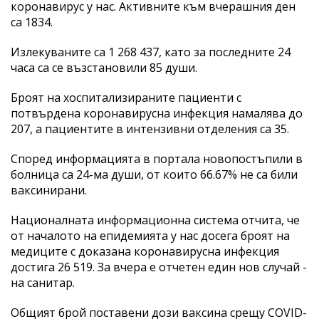
коронавирус у нас. Активните към вчерашния ден
са 1834.
Излекуваните са 1 268 437, като за последните 24
часа са се възстановили 85 души.
Броят на хоспитализираните пациенти с
потвърдена коронавирусна инфекция намалява до
207, а пациентите в интензивни отделения са 35.
Според информацията в портала новопостъпили в
болница са 24-ма души, от които 66.67% не са били
ваксинирани.
Националната информационна система отчита, че
от началото на епидемията у нас досега броят на
медиците с доказана коронавирусна инфекция
достига 26 519. За вчера е отчетен един нов случай -
на санитар.
Общият брой поставени дози ваксина срещу COVID-