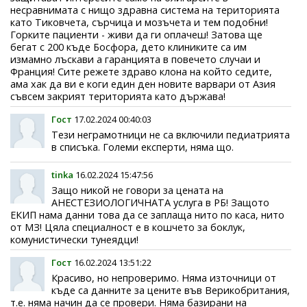
несравнимата с нищо здравна система на територията
като Тиковчета, сърчица и мозъчета и тем подобни!
Горките пациенти - живи да ги оплачеш! Затова ще
бегат с 200 къде Босфора, дето клиниките са им
измамно лъскави а гаранцията в повечето случаи и
Франция! Сите режете здраво клона на който седите,
ама хак да ви е коги един ден новите варвари от Азия
съвсем закрият територията като държава!
Гост
17.02.2024 00:40:03
Тези неграмотници не са включили педиатрията
в списъка. Големи експерти, няма що.
tinka
16.02.2024 15:47:56
Защо никой не говори за цената на
АНЕСТЕЗИОЛОГИЧНАТА услуга в РБ! Защото
ЕКИП нама данни това да се заплаща нито по каса, нито
от МЗ! Цяла специалност е в кошчето за боклук,
комунистически тунеядци!
Гост
16.02.2024 13:51:22
Красиво, но непроверимо. Няма източници от
къде са данните за цените във Верикобритания,
т.е. няма начин да се провери. Няма базирани на