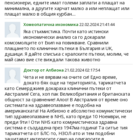
пенсионери, едните имат големи заплати а плащат на
минимална, а другите харчат малко а или неплащат или
плащат малко в общия курбан....
Хомеопатична икономика
22.02.2024 21:41:44
Яка стъкмистика. Почти като истински
икономически анализ са го докарали
комсомолците от Екип на повикване. Сравнили
плащането по клинични пътеки в България и UK,
душици. Я дайте списъка с кралските пътеки, молим, че
май само вие сте виждали такова животно
Доктор от Албиона
21.02.2024 02:17:54
Чета и не вярвам на очите си! Едно време,
докато бях още на територията, тарикатчета
като Семерджиев докараха клинични пътеки от
Австралия! Сега, хоп пак Великобритания и британската
общност за сравнение! Алоо! В Австралия от време оно
системата на здравеопазване е подобна на
американската! На Албионо е абсолютно комунистически
тип здравеопазване в NHS, като преди 10 Ноември, не
преди 9ти ! Оти NHS като комунистическа здравна
система е създадена през 1947ма година! Та ситъе тия
тарикатчета от БЛС-то, НЗОЛ-ато и тем подобни
защитават интересите само на олигарсите в