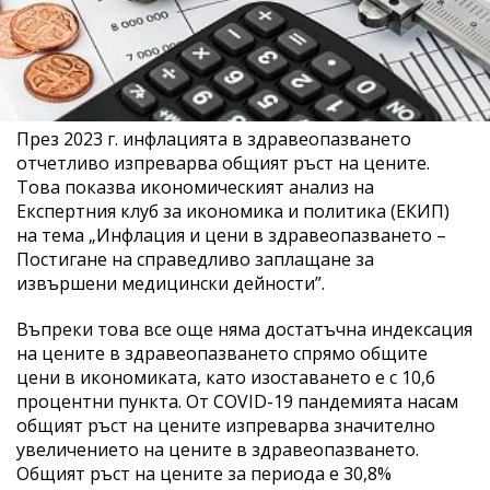
През 2023 г. инфлацията в здравеопазването
отчетливо изпреварва общият ръст на цените.
Това показва икономическият анализ на
Експертния клуб за икономика и политика (ЕКИП)
на тема „Инфлация и цени в здравеопазването –
Постигане на справедливо заплащане за
извършени медицински дейности”.
Въпреки това все още няма достатъчна индексация
на цените в здравеопазването спрямо общите
цени в икономиката, като изоставането е с 10,6
процентни пункта. От COVID-19 пандемията насам
общият ръст на цените изпреварва значително
увеличението на цените в здравеопазването.
Общият ръст на цените за периода е 30,8%