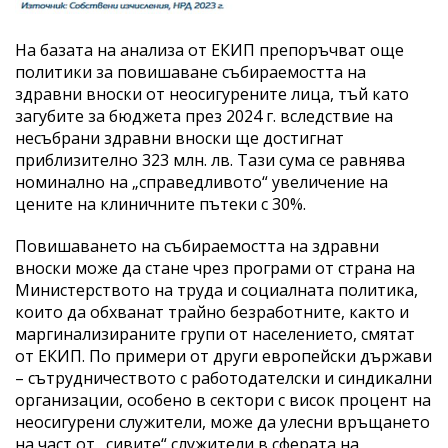
На базата на анализа от ЕКИП препоръчват още
политики за повишаване събираемостта на
здравни вноски от неосигурените лица, тъй като
загубите за бюджета през 2024 г. вследствие на
несъбрани здравни вноски ще достигнат
приблизително 323 млн. лв. Тази сума се равнява
номинално на „справедливото“ увеличение на
цените на клиничните пътеки с 30%.
Повишаването на събираемостта на здравни
вноски може да стане чрез програми от страна на
Министерството на труда и социалната политика,
които да обхванат трайно безработните, както и
маргинализираните групи от населението, смятат
от ЕКИП. По примери от други европейски държави
– сътрудничеството с работодателски и синдикални
организации, особено в сектори с висок процент на
неосигурени служители, може да улесни връщането
на част от „сивите“ служители в сферата на