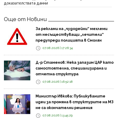
доказателствата данни
Още от Новини
За реклами на „чудодейни“ мехлеми
от несъществуващи „лечители“
предупреди полицията в Смолян
07.08.2026 | 17:26:34
Д-р Стаменов: Нека запазим ЦАР като
самостоятелна, специализирана и
отчетна структура
07.08.2026 | 16:52:18
Министър Ивкова: Публикуваните
идеи за промяна в структурите на МЗ
не са окончателни решения
07.08.2026 | 13:45:29