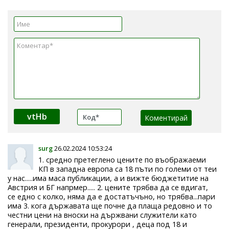
vtHb
surg
26.02.2024 10:53:24
1. средно претеглено цените по въображаеми
КП в западна европа са 18 пъти по големи от теи
у нас.....има маса публикации, а и вижте бюджетитие на
Австрия и БГ напрмер..... 2. цените трябва да се вдигат,
се едно с колко, няма да е достатъчъно, но трябва...пари
има 3. кога държавата ще почне да плаща редовно и то
честни цени на вноски на държвани служители като
генерали, президенти, прокурори , деца под 18 и