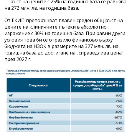
— ръст на цените с 25% на годишна база се равнява
на 272 млн. лв. на годишна база.
От ЕКИП препоръчват плавен среден общ ръст на
цените на клиничните пътеки в абсолютно
изражение с 30% на годишна база. При равни други
условия това би се отразило финансово върху
бюджета на НЗОК в размерите на 327 млн. лв. на
годишна база до достигане на „справедлива цена“
през 2027 г.