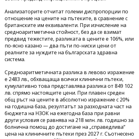
Анализаторите отчитат големи диспропорции по
отношение на цените на пътеките, в сравнение с
британските им еквиваленти. При изчисление на
средноаритметична стойност, без да се взимат
предвид тежестите, разликата в цените е 106%, или
по-ясно казано — два пъти по-ниски цени от
реалните за нуждите на българската здравна
система.
Средноаритметичната разлика в левово изражение
е 2483 лв., обхващаща всички клинични пътеки,
кумулативно това представлява разлика от 849 102
лв. спрямо настоящите цени. При плавен среден
общ ръст на цените в абсолютно изражение с 20%
на годишна база, резултатът за разходната част на
бюджета на НЗОК на ежегодна база при равни
други условия се равнява на 218 млн. лв. годишно за
болнична помощ до достигане на „справедлива“
цена на клиничните пътеки през 2027 г. Съотнесено