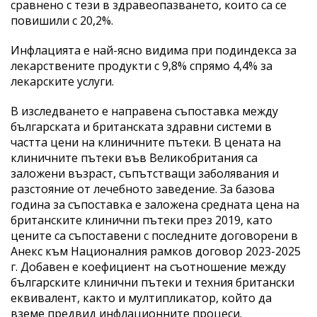
сравнено с тези в здравеопазването, които са се
повишили с 20,2%.
Инфлацията е най-ясно видима при подиндекса за
лекарствените продукти с 9,8% спрямо 4,4% за
лекарските услуги.
В изследването е направена съпоставка между
българската и британската здравни системи в
частта цени на клиничните пътеки. В цената на
клиничните пътеки във Великобритания са
заложени възраст, съпътстващи заболявания и
разстояние от лечебното заведение. За базова
година за съпоставка е заложена средната цена на
британските клинични пътеки през 2019, като
цените са съпоставени с последните договорени в
Анекс към Националния рамков договор 2023-2025
г. Добавен е коефициент на съотношение между
българските клинични пътеки и техния британски
еквивалент, както и мултипликатор, който да
вземе предвид инфлационните процеси.