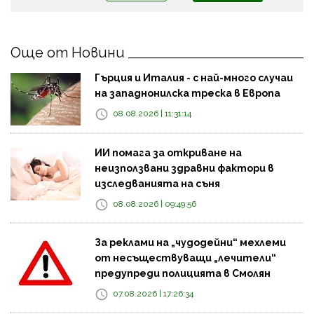
Още от Новини
Гърция и Италия - с най-много случаи
на западнонилска треска в Европа
08.08.2026 | 11:31:14
ИИ помага за откриване на
неизползвани здравни фактори в
изследванията на съня
08.08.2026 | 09:49:56
За реклами на „чудодейни“ мехлеми
от несъществуващи „лечители“
предупреди полицията в Смолян
07.08.2026 | 17:26:34