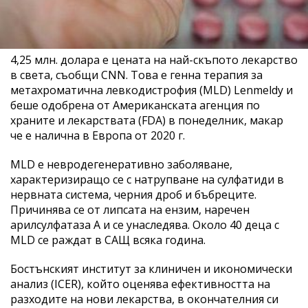
4,25 млн. долара е цената на най-скъпото лекарство
в света, съобщи CNN. Това е генна терапия за
метахроматична левкодистрофия (MLD) Lenmeldy и
беше одобрена от Американската агенция по
храните и лекарствата (FDA) в понеделник, макар
че е налична в Европа от 2020 г.
MLD е невродегенеративно заболяване,
характеризиращо се с натрупване на сулфатиди в
нервната система, черния дроб и бъбреците.
Причинява се от липсата на ензим, наречен
арилсулфатаза А и се унаследява. Около 40 деца с
MLD се раждат в САЩ всяка година.
Бостънският институт за клиничен и икономически
анализ (ICER), който оценява ефективността на
разходите на нови лекарства, в окончателния си