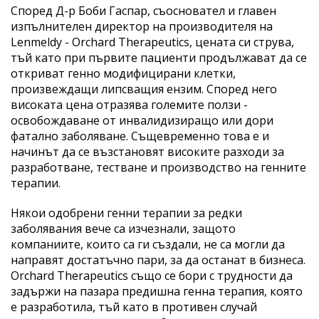
Според Д-р Боби Гаспар, съосновател и главен
изпълнителен директор на производителя на
Lenmeldy - Orchard Therapeutics, цената си струва,
тъй като при първите пациенти продължават да се
откриват генно модифицирани клетки,
произвеждащи липсващия ензим. Според него
високата цена отразява големите ползи -
освобождаване от инвалидизиращо или дори
фатално заболяване. Същевременно това е и
начинът да се възстановят високите разходи за
разработване, тестване и производство на генните
терапии.
Някои одобрени генни терапии за редки
заболявания вече са изчезнали, защото
компаниите, които са ги създали, не са могли да
направят достатъчно пари, за да останат в бизнеса.
Orchard Therapeutics също се бори с трудности да
задържи на пазара предишна генна терапия, която
е разработила, тъй като в противен случай