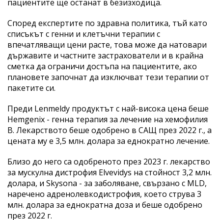
пациентите ще останат в безизходица.
Според експертите по здравна политика, тъй като
списъкът с генни и клетъчни терапии с
впечатляващи цени расте, това може да натовари
държавите и частните застрахователи и в крайна
сметка да ограничи достъпа на пациентите, ако
плановете започнат да изключват тези терапии от
пакетите си.
Преди Lenmeldy продуктът с най-висока цена беше
Hemgenix - генна терапия за лечение на хемофилия
В. Лекарството беше одобрено в САЩ през 2022 г., а
цената му е 3,5 млн. долара за еднократно лечение.
Близо до него са одобреното през 2023 г. лекарство
за мускулна дистрофия Elvevidys на стойност 3,2 млн.
долара, и Skysona - за заболяване, свързано с MLD,
наречено адренолевкодистрофия, което струва 3
млн. долара за еднократна доза и беше одобрено
през 2022 г.