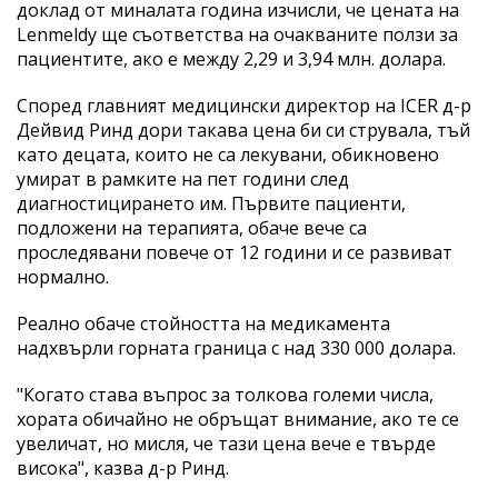
доклад от миналата година изчисли, че цената на
Lenmeldy ще съответства на очакваните ползи за
пациентите, ако е между 2,29 и 3,94 млн. долара.
Според главният медицински директор на ICER д-р
Дейвид Ринд дори такава цена би си струвала, тъй
като децата, които не са лекувани, обикновено
умират в рамките на пет години след
диагностицирането им. Първите пациенти,
подложени на терапията, обаче вече са
проследявани повече от 12 години и се развиват
нормално.
Реално обаче стойността на медикамента
надхвърли горната граница с над 330 000 долара.
"Когато става въпрос за толкова големи числа,
хората обичайно не обръщат внимание, ако те се
увеличат, но мисля, че тази цена вече е твърде
висока", казва д-р Ринд.