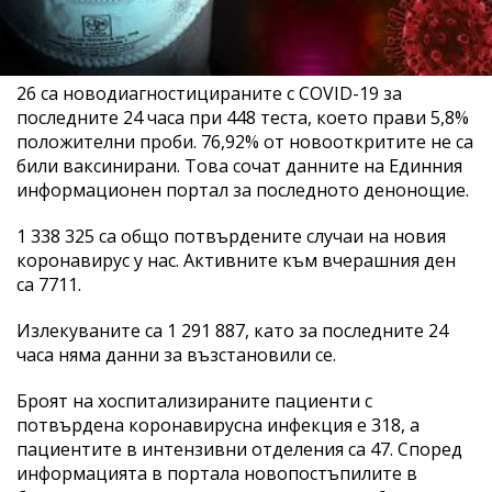
26 са новодиагностицираните с COVID-19 за
последните 24 часа при 448 теста, което прави 5,8%
положителни проби. 76,92% от новооткритите не са
били ваксинирани. Това сочат данните на Единния
информационен портал за последното денонощие.
1 338 325 са общо потвърдените случаи на новия
коронавирус у нас. Активните към вчерашния ден
са 7711.
Излекуваните са 1 291 887, като за последните 24
часа няма данни за възстановили се.
Броят на хоспитализираните пациенти с
потвърдена коронавирусна инфекция е 318, а
пациентите в интензивни отделения са 47. Според
информацията в портала новопостъпилите в