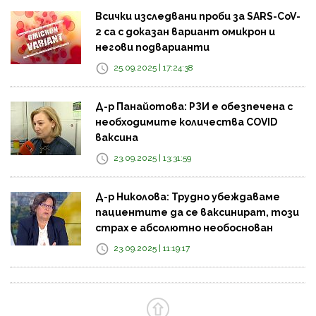
Всички изследвани проби за SARS-CoV-
2 са с доказан вариант омикрон и
негови подварианти
25.09.2025 | 17:24:38
Д-р Панайотова: РЗИ е обезпечена с
необходимите количества COVID
ваксина
23.09.2025 | 13:31:59
Д-р Николова: Трудно убеждаваме
пациентите да се ваксинират, този
страх е абсолютно необоснован
23.09.2025 | 11:19:17