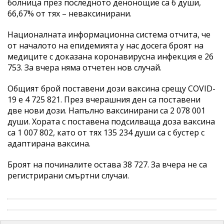
болница през последното денонощие са 6 души,
66,67% от тях – неваксинирани.
Националната информационна система отчита, че
от началото на епидемията у нас досега броят на
медиците с доказана коронавирусна инфекция е 26
753. За вчера няма отчетен нов случай.
Общият брой поставени дози ваксина срещу COVID-
19 е 4 725 821. През вчерашния ден са поставени
две нови дози. Напълно ваксинирани са 2 078 001
души. Хората с поставена подсилваща доза ваксина
са 1 007 802, като от тях 135 234 души са с бустер с
адаптирана ваксина.
Броят на починалите остава 38 727. За вчера не са
регистрирани смъртни случаи.