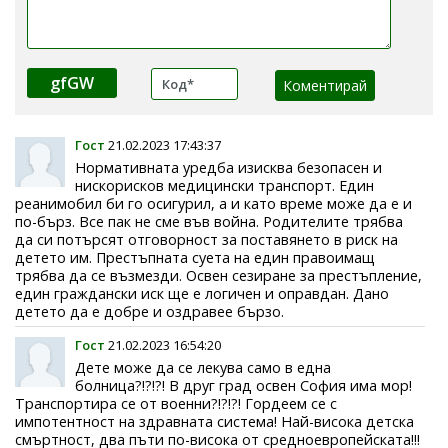
gfGW
Гост
21.02.2023 17:43:37
Нормативната уредба изисква безопасен и
нискорисков медицински транспорт. Един
реанимобил би го осигурил, а и като време може да е и
по-бърз. Все пак не сме във война. Родителите трябва
да си потърсят отговорност за поставянето в риск на
детето им. Престъпната суета на един правоимащ
трябва да се възмезди. Освен сезиране за престъпление,
един граждански иск ще е логичен и оправдан. Дано
детето да е добре и оздравее бързо.
Гост
21.02.2023 16:54:20
Дете може да се лекува само в една
болница?!?!?! В друг град освен София има мор!
Транспортира се от военни?!?!?! Гордеем се с
импотентност на здравната система! Най-висока детска
смъртност, два пъти по-висока от средноевропейската!!!