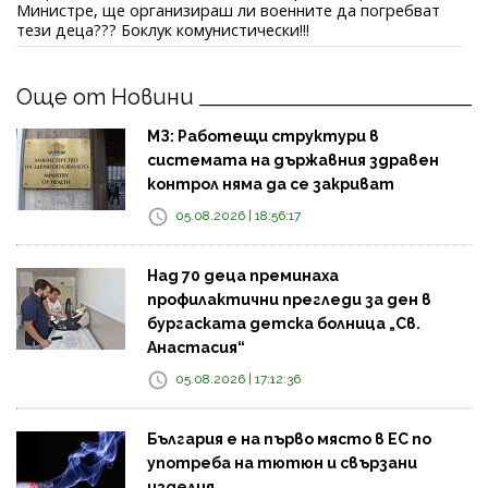
Министре, ще организираш ли военните да погребват
тези деца??? Боклук комунистически!!!
Още от Новини
МЗ: Работещи структури в
системата на държавния здравен
контрол няма да се закриват
05.08.2026 | 18:56:17
Над 70 деца преминаха
профилактични прегледи за ден в
бургаската детска болница „Св.
Анастасия“
05.08.2026 | 17:12:36
България е на първо място в ЕС по
употреба на тютюн и свързани
изделия