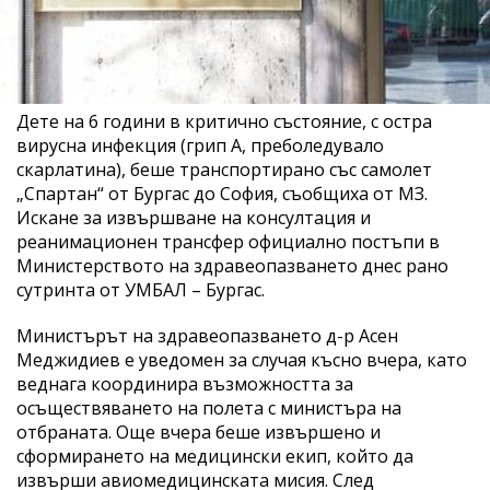
Дете на 6 години в критично състояние, с остра
вирусна инфекция (грип А, преболедувало
скарлатина), беше транспортирано със самолет
„Спартан“ от Бургас до София, съобщиха от МЗ.
Искане за извършване на консултация и
реанимационен трансфер официално постъпи в
Министерството на здравеопазването днес рано
сутринта от УМБАЛ – Бургас.
Министърът на здравеопазването д-р Асен
Меджидиев е уведомен за случая късно вчера, като
веднага координира възможността за
осъществяването на полета с министъра на
отбраната. Още вчера беше извършено и
сформирането на медицински екип, който да
извърши авиомедицинската мисия. След