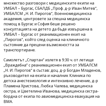
множество разговори с медицинските екипи на
УМБАЛ – Бургас, СБАЛДБ „Проф. д-р Иван Митев“,
УМБАЛСМ „Н. И. Пирогов“, Военномедицинска
академия, центровете за спешна медицинска
помощ в Бургас и София беше решено
консултацията на детето да бъде извършена в
УМБАЛ – Бургас от реанимационен екип на
„Пирогов“, който след оценка на клиничното
състояние да прецени възможността за
транспортиране.
Самолетът „Спартан“ излетя в 9:30 ч. от летище
„Враждебна“ с реанимационен екип от УМБАЛСМ
„Н. И. Пирогов“ в състав: доц. д-р Богдан Младенов,
ръководител на екипа и началник Клиника по
детска анестезиология и интензивно лечение, д-р
Пламена Христова, Любка Чалева, медицинска
сестра, и Цветелина Иванова, медицинска сестра-
бордна от екипа по авиомедицинска евакуация на
ВМА.