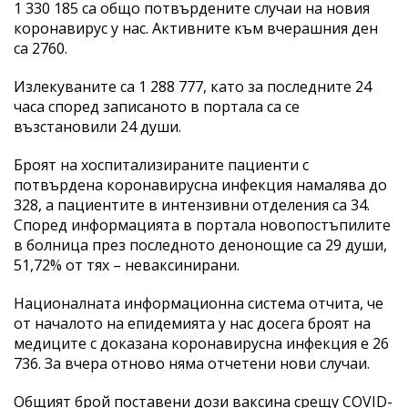
1 330 185 са общо потвърдените случаи на новия
коронавирус у нас. Активните към вчерашния ден
са 2760.
Излекуваните са 1 288 777, като за последните 24
часа според записаното в портала са се
възстановили 24 души.
Броят на хоспитализираните пациенти с
потвърдена коронавирусна инфекция намалява до
328, а пациентите в интензивни отделения са 34.
Според информацията в портала новопостъпилите
в болница през последното денонощие са 29 души,
51,72% от тях – неваксинирани.
Националната информационна система отчита, че
от началото на епидемията у нас досега броят на
медиците с доказана коронавирусна инфекция е 26
736. За вчера отново няма отчетени нови случаи.
Общият брой поставени дози ваксина срещу COVID-