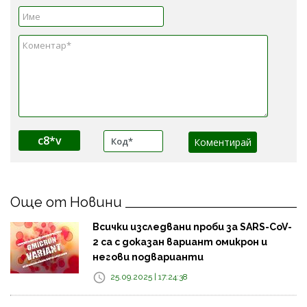
c8*v
Още от Новини
Всички изследвани проби за SARS-CoV-
2 са с доказан вариант омикрон и
негови подварианти
25.09.2025 | 17:24:38