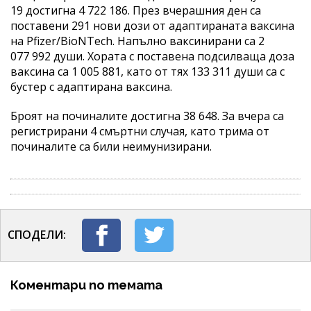
19 достигна 4 722 186. През вчерашния ден са
поставени 291 нови дози от адаптираната ваксина
на Pfizer/BioNTech. Напълно ваксинирани са 2
077 992 души. Хората с поставена подсилваща доза
ваксина са 1 005 881, като от тях 133 311 души са с
бустер с адаптирана ваксина.
Броят на починалите достигна 38 648. За вчера са
регистрирани 4 смъртни случая, като трима от
починалите са били неимунизирани.
СПОДЕЛИ:
Коментари по темата