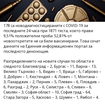
178 са новодиагностицираните с COVID-19 за
последните 24 часа при 1871 теста, което прави
9,51% положителни проби. 52,81% от
новооткритите не са били ваксинирани. Това сочат
данните на Единния информационен портал за
последното денонощие.
Разпределението на новите случаи по области е
следното: Благоевград – 2, Бургас – 11, Варна – 13,
Велико Търново – 5, Видин – 1, Враца – 5, Габрово –
3, Добрич – 1, Кюстендил – 4, Ловеч – 1, Монтана –
3, Пазарджик – 2, Перник – 5, Плевен – 6, Пловдив –
6, Разград – 2, Русе – 6, Силистра – 6, Сливен – 6,
Смолян – 3, София-област – 10, София град – 64,
Стара Загора – 5, Хасково – 3, Шумен – 1, Ямбол – 4.