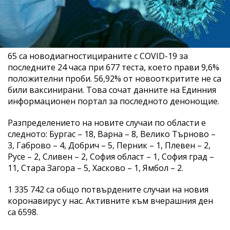
65 са новодиагностицираните с COVID-19 за
последните 24 часа при 677 теста, което прави 9,6%
положителни проби. 56,92% от новооткритите не са
били ваксинирани. Това сочат данните на Единния
информационен портал за последното денонощие.
Разпределението на новите случаи по области е
следното: Бургас – 18, Варна – 8, Велико Търново –
3, Габрово – 4, Добрич – 5, Перник – 1, Плевен – 2,
Русе – 2, Сливен – 2, София област – 1, София град –
11, Стара Загора – 5, Хасково – 1, Ямбол – 2.
1 335 742 са общо потвърдените случаи на новия
коронавирус у нас. Активните към вчерашния ден
са 6598.