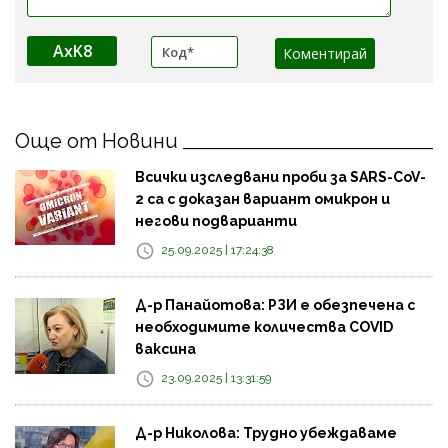
AxK8
Още от Новини
Всички изследвани проби за SARS-CoV-
2 са с доказан вариант омикрон и
негови подварианти
25.09.2025 | 17:24:38
Д-р Панайотова: РЗИ е обезпечена с
необходимите количества COVID
ваксина
23.09.2025 | 13:31:59
Д-р Николова: Трудно убеждаваме