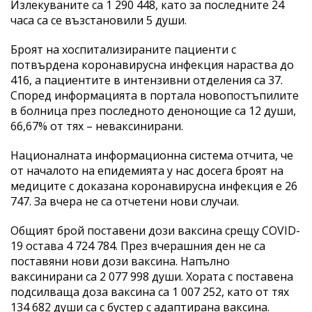
Излекуваните са 1 290 448, като за последните 24
часа са се възстановили 5 души.
Броят на хоспитализираните пациенти с
потвърдена коронавирусна инфекция нараства до
416, а пациентите в интензивни отделения са 37.
Според информацията в портала новопостъпилите
в болница през последното денонощие са 12 души,
66,67% от тях – неваксинирани.
Националната информационна система отчита, че
от началото на епидемията у нас досега броят на
медиците с доказана коронавирусна инфекция е 26
747. За вчера не са отчетени нови случаи.
Общият брой поставени дози ваксина срещу COVID-
19 остава 4 724 784. През вчерашния ден не са
поставяни нови дози ваксина. Напълно
ваксинирани са 2 077 998 души. Хората с поставена
подсилваща доза ваксина са 1 007 252, като от тях
134 682 души са с бустер с адаптирана ваксина.