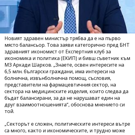
Новият здравен министър трябва да е на първо
място балансьор. Това заяви категорично пред БНТ
здравният икономист от Експертния клуб за
икономика и политика (ЕКИП) и бивш съветник към
МЗ Аркади Шарков. „Знаете, освен интересите на
6,5 млн. български граждани, има интереси на
болнична, извънболнична помощ, съсловия,
представители на фармацевтичния сектор, на
сектора на медицинските изделия, които следва да
бъдат балансирани, за да не нарушават един на
друг взаимоотношенията“, обоснова мнението си
той.
„Секторът е сложен, политическите интереси вътре
са много, както и икономическите, и трудно може