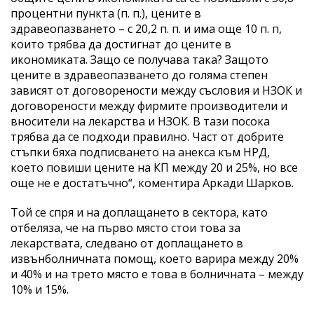
процентни пункта (п. п.), цените в
здравеопазването – с 20,2 п. п. и има още 10 п. п,
които трябва да достигнат до цените в
икономиката. Защо се получава така? Защото
цените в здравеопазването до голяма степен
зависят от договорености между съсловия и НЗОК и
договорености между фирмите производители и
вносители на лекарства и НЗОК. В тази посока
трябва да се подходи правилно. Част от добрите
стъпки бяха подписването на анекса към НРД,
което повиши цените на КП между 20 и 25%, но все
още не е достатъчно“, коментира Аркади Шарков.
Той се спря и на доплащането в сектора, като
отбеляза, че на първо място стои това за
лекарствата, следвано от доплащането в
извънболничната помощ, което варира между 20%
и 40% и на трето място е това в болничната – между
10% и 15%.