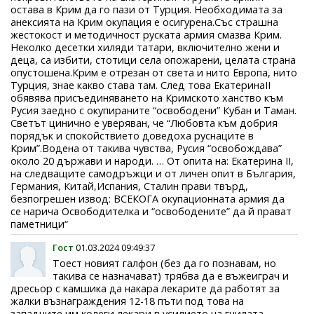
остава в Крим да го пази от Турция. Необходимата за
анексията на Крим окупация е осигурена.Със страшна
жестокост и методичност руската армия смазва Крим.
Неколко десетки хиляди татари, включително жени и
деца, са избити, стотици села опожарени, целата страна
опустошена.Крим е отрезан от света и нито Европа, нито
Турция, знае какво става там. След това ЕкатеринаII
обявява присъединяването на Кримското ханство към
Русия заедно с окупираните “освободени” Кубан и Таман.
Светът цинично е уверяван, че “Любовта към добрия
порядък и спокойствието доведоха руснаците в
Крим”.Водена от такива чувства, Русия “освобождава”
около 20 държави и народи. … От опита на: Екатерина II,
на следващите самодръжци и от личен опит в България,
Германия, Китай,Испания, Сталин прави твърд,
безпогрешен извод: ВСЕКОГА окупационната армия да
се нарича Освободителка и “освободените” да й прават
паметници“
Гост
01.03.2024 09:49:37
Тоест новият галфон (без да го познавам, но
такива се назначават) трябва да е въжеиграч и
дресьор с камшика да накара лекарите да работят за
жалки възнаграждения 12-18 пъти под това на
западните им колеги лекари в усилието на гнилата