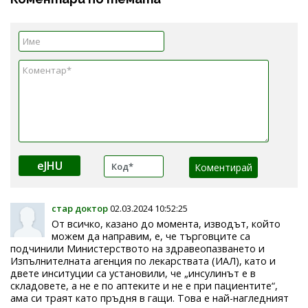
eJHU
стар доктор
02.03.2024 10:52:25
От всичко, казано до момента, изводът, който
можем да направим, е, че търговците са
подчинили Министерството на здравеопазването и
Изпълнителната агенция по лекарствата (ИАЛ), като и
двете инситуции са установили, че „инсулинът е в
складовете, а не е по аптеките и не е при пациентите“,
ама си траят като пръдня в гащи. Това е най-нагледният