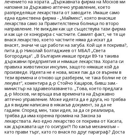
лечението на хората. „Държавната фирма на Москов ми
напомня за Държавно аптечно управление, което
разпределяше лекарствата от заводите. Имаше само
една единствена фирма - „Маймекс”, която внасяше
лекарства само за Правителствена болница по второ
направление. Не виждам как ще съществува тази фирма
и как ще се конкурира с частните. Самият факт, че тя ще
внася лекарство, което частните няма да искат да
внасят, значи че ще работи на загуба. Кой ще я покрива?,
пита д-р Николай Болтаджиев от МБАЛ „Света
Богородица”. „В България имаше преди 89-та такива
държавни предприятия и нямаше лекарства. Хората си
правиха животински инсулин, защото нямаше кой да
произведе. Идеята не е нова, може пак да се върнем в
тези времена и отново ще разберем, че така болни не се
лекуват”, коментира д-р Стойчо Кацаров, бивш зам.-
министър на здравеопазването. „Това, което предлага
д-р Москов, ни връща във времената на Държавно
аптечно управление. Може идеята да е друга, но трябва
да я видим написана в някакъв документ, за да не
гадаем. Според мен, тази идея, за да се реализира,
трябва да има коренна промяна на Закона за
лекарствата. Ако едно лекарство се покрива от Касата,
как държавата ще го осигури?! По какъв механизъм –
като прави търг, като го внася по друг параграф? Доста