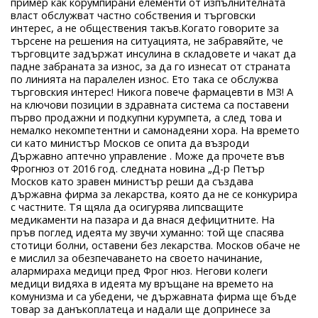
пример как корумпирани елементи от изпълнителната
власт обслужват частно собствения и търговски
интерес, а не обществения такъв.Когато говорите за
търсене на решения на ситуацията, не забравяйте, че
търговците задържат инсулина в складовете и чакат да
падне забраната за износ, за да го изнесат от страната
по линията на паралелен износ. Ето така се обслужва
търговския интерес! Никога повече фармацевти в МЗ! А
на ключови позиции в здравната система са поставени
първо продажни и подкупни курумпета, а след това и
немалко некомпетентни и самонадеяни хора. На времето
си като министър Москов се опита да възроди
Държавно аптечно управление . Може да прочете във
Фрогнюз от 2016 год. следната новина „Д-р Петър
Москов като зравен министър реши да създава
държавна фирма за лекарства, която да не се конкурира
с частните. Тя щяла да осигурява липсващите
медикаменти на пазара и да внася дефицитните. На
пръв поглед идеята му звучи хуманно: той ще спасява
стотици болни, оставени без лекарства. Москов обаче не
е мислил за обезпечаването на своето начинание,
алармираха медици пред Фрог нюз. Негови колеги
медици видяха в идеята му връщане на времето на
комунизма и са убедени, че държавната фирма ще бъде
товар за данъкоплатеца и надали ще допринесе за