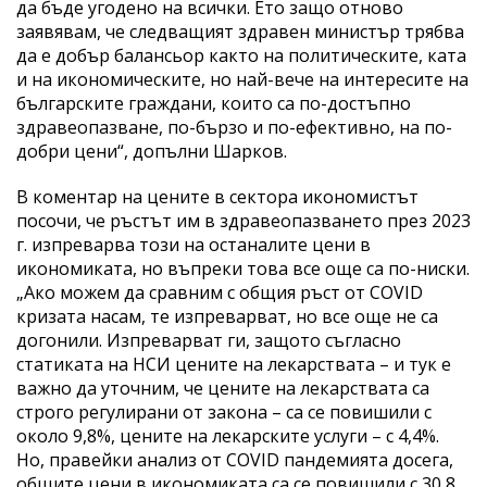
да бъде угодено на всички. Ето защо отново
заявявам, че следващият здравен министър трябва
да е добър балансьор както на политическите, ката
и на икономическите, но най-вече на интересите на
българските граждани, които са по-достъпно
здравеопазване, по-бързо и по-ефективно, на по-
добри цени“, допълни Шарков.
В коментар на цените в сектора икономистът
посочи, че ръстът им в здравеопазването през 2023
г. изпреварва този на останалите цени в
икономиката, но въпреки това все още са по-ниски.
„Ако можем да сравним с общия ръст от COVID
кризата насам, те изпреварват, но все още не са
догонили. Изпреварват ги, защото съгласно
статиката на НСИ цените на лекарствата – и тук е
важно да уточним, че цените на лекарствата са
строго регулирани от закона – са се повишили с
около 9,8%, цените на лекарските услуги – с 4,4%.
Но, правейки анализ от COVID пандемията досега,
общите цени в икономиката са се повишили с 30,8