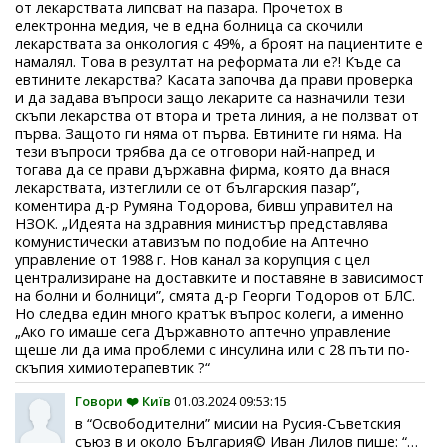
от лекарствата липсват на пазара. Прочетох в
електронна медия, че в една болница са скочили
лекарствата за онкология с 49%, а броят на пациентите е
намалял. Това в резултат на реформата ли е?! Къде са
евтините лекарства? Касата започва да прави проверка
и да задава въпроси защо лекарите са назначили тези
скъпи лекарства от втора и трета линия, а не ползват от
първа. Защото ги няма от първа. Евтините ги няма. На
тези въпроси трябва да се отговори най-напред и
тогава да се прави държавна фирма, която да внася
лекарствата, изтеглили се от българския пазар”,
коментира д-р Румяна Тодорова, бивш управител на
НЗОК. „Идеята на здравния министър представлява
комунистически атавизъм по подобие на Аптечно
управление от 1988 г. Нов канал за корупция с цел
централизиране на доставките и поставяне в зависимост
на болни и болници”, смята д-р Георги Тодоров от БЛС.
Но следва един много кратък въпрос колеги, а именно
„Ако го имаше сега Държавното аптечно управление
щеше ли да има проблеми с инсулина или с 28 пъти по-
скъпия химиотерапевтик ?“
Говори ❤️ Київ
01.03.2024 09:53:15
в “Освободителни” мисии на Русия-Съветския
съюз в и около България© Иван Лилов пише: “…