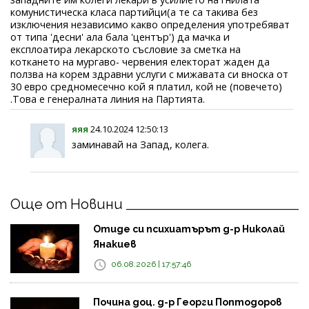
комунистическа класа партийци(а те са такива без
изключения независимо какво определения употребяват
от типа 'десни' ала бала 'център') да мачка и
експлоатира лекарското съсловие за сметка на
коткането на мургаво- червения електорат жаден да
ползва на корем здравни услуги с мижавата си вноска от
30 евро средномесечно кой я платил, кой не (повечето)
.Това е генералната линия на Партията.
яяя
24.10.2024 12:50:13
заминавай на Запад, колега.
Още от Новини
Отиде си психиатърът д-р Николай
Янакиев
06.08.2026 | 17:57:46
Почина доц. д-р Георги Поптодоров