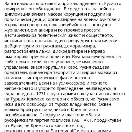
За да намали съпротивата при завладеването, Русия го
прикрива с освобождаване. В средствата на нейната
дипломация влизат: масова корупция и подкупи на
политически дейци, организиране на военни бунтове и
държавни преврати, показни убийства … подкупва
журналисти,финансира и контролира пресата,
дестабилизира политическия живот и обществото,
интриганства, насъсква един срещу друг политически
дейци и групи от граждани, деморализира,
разпространява лъжи, дискредитира и направо
омаскарява пречещи политици. Внушава неувереност в
собствените сили за преуспеване, че има лошо
управление, внася корупция и хаос. Русия създава
предатели, финансира терористи и широка мрежа от
шпиони. … историческите факти показват
завоевателните цели на Русия/ссср/рф и техното
непрекъснато и упорито преследване, неизведнъж, а
една по една …1771 г. руска армия нахлува във васалното
на Турция Кримско ханство и е обявено, че Русия само
иска да го освободи от турско владичество. Освен
малкия брой русофили,никой в Крим не иска
освобождаване. С подкупи и властови облаги
русофилската партия подписва ТАЕН АКТ, продиктуван
от Русия, че Кримското ханство е “под
покровителството на ЕкатеринаII” и руската армия