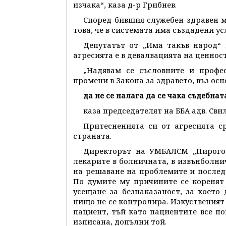
изчака“, каза д-р Грибнев.
Според бившия служебен здравен м
това, че в системата има създадени у
Депутатът от „Има такъв народ“ 
агресията е в девалвацията на ценност
„Надявам се съсловните и профе
промени в Закона за здравето, въз осн
да не се налага да се чака съдебна
каза председателят на ББА адв. Св
Притесненията си от агресията с
страната.
Директорът на УМБАЛСМ „Пирогов
лекарите в болничната, в извънболни
на решаване на проблемите и последн
По думите му причините се коренят
усещане за безнаказаност, за което
нищо не се контролира. Изкуственият
пациент, тъй като пациентите все по
изписана, допълни той.