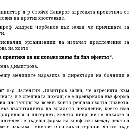
инистър д-р Стойчо Кацаров агресията произтича от
словия на противопоставяне.
проф. Андрей Чорбанов пък заяви, че причината за
и.
сионални организации да излъчат предложение за
ова на което
та практика да ни покаже какъв би бил ефектът“,
илена Димитрова.
рещу медиците изразиха и директори на болници в
“ д-р Валентин Димитров заяви, че агресията към
чната и в спешната помощ се е превърнала във форма
а инстанция на всеки, който решава своята правота.
 във възпитанието на младото поколение, което има
 допринася и интернет, където нищо не се наказва и
 интелект е бъдеща форма на конфликт между лекар и
вече изказват мнението си каква терапия да им бъде