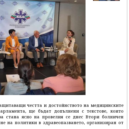
защитаващи честта и достойнството на медицинските
арламента, ще бъдат допълнени с текстове, които
ва стана ясно на провелия се днес Втори болничен
е на политики в здравеопазването, организиран от