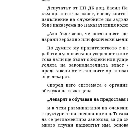
Депутатът от ПП-ДБ доц. Васил Па
към органите на власт, срещу които 
изпълнение на служебните им задълж
бъде наказуема по Наказателния коде
„Ако бъде ясно, че посягащият ще
нарани вербално или физически медик
По думите му правителството е в 
работи в условията на увереност и ком
това дали ще бъдат обидени или ударен
Ролята на законодателната власт 
представени от съсловните организа
още лекарят.
Според него системата е организ
обслужи на всяка цена.
„Лекарят е обучаван да предоставя 
и в тези разминавания на очакван
структурите на спешна помощ. Тогава 
да се регламентира законово, за да з
много случаи пациентът има основ