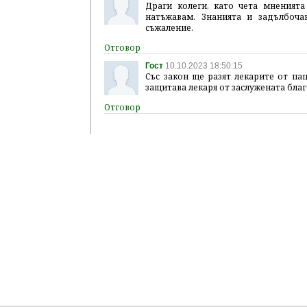
Драги колеги, като чета мненията
натъжавам. Знанията и задълбоча
съжаление.
Гост
10.10.2023 18:50:15
Със закон ще разят лекарите от па
защитава лекаря от заслужената бла