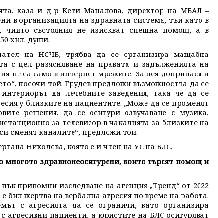
ята, каза и д-р Кети Маналова, директор на МБАЛ –
ени в организацията на здравната система, тъй като в
, чиито състояния не изискват спешна помощ, а в
50 хил. души.
дател на НСЧБ, трябва да се организира мащабна
а с цел разясняване на правата и задълженията на
ия не са само в интернет мрежите. За нея допринася и
то“, посочи той. Грудев предложи възможността да се
интериорът на лечебните заведения, така че да се
есия у близките на пациентите. „Може да се променят
овите решения, да се осигури озвучаване с музика,
истанционно за телевизор в чакалнята за близките на
 си сменят каналите“, предложи той.
гана Николова, която е и член на УС на БЛС,
о многото здравнонеосигурени, които търсят помощ и
 пък припомни изследване на агенция „Тренд“ от 2022
к е бил жертва на вербална агресия по време на работа.
мът с агресията да се ограничи, като организира
 с агресивни пациенти, а юристите на БЛС осигуряват