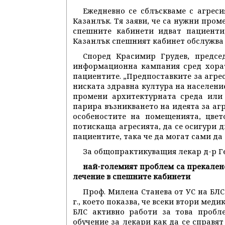
Ежедневно се сблъскваме с агреси
Казанлък. Тя заяви, че са нужни пром
спешните кабинети идват пациенти
Казанлък спешният кабинет обслужва 
Според Красимир Грудев, предсе
информационна кампания сред хорат
пациентите. „Предпоставките за агрес
ниската здравна култура на население
промени архитектурната среда или 
парира възникването на идеята за агр
особеностите на помещенията, цвет
потискаща агресията, да се осигури д
пациентите, така че да могат сами да
За общопрактикуващия лекар д-р Гер
най-големият проблем са прекален
лечение в спешните кабинети
Проф. Милена Станева от УС на БЛС
г., което показва, че всеки втори меди
БЛС активно работи за това пробле
обучение за лекари как да се справят