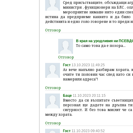
Сред присъстващите, обсъждащи агр
министри , функционери на БЛС , опл
мероприятие нямаше нито един спеше
истина да предприеме каквито и да било 
действията и едно голо говорене и то преди из
В края на уродливия ни ПСЕВ
То само това да е позора...
Гост
13.10.2023 11:49:25
Аз вече напълно разбирам хората, 
очите ти половин час след като си 
намерили адреса"!
Баце
11.10.2023 20:11:15
Вместо да си възпитате съветници
персонал ще дадете на дръпна ти
сигурност. И без това мислят че с
между хората.
Гост
11.10.2023 09:40:52