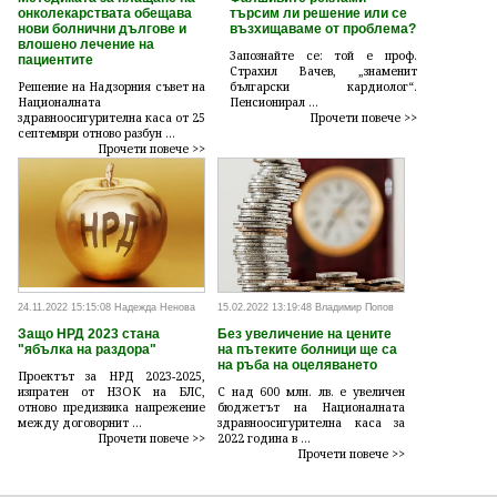
онколекарствата обещава
търсим ли решение или се
нови болнични дългове и
възхищаваме от проблема?
влошено лечение на
Запознайте се: той е проф.
пациентите
Страхил Вачев, „знаменит
Решение на Надзорния съвет на
български кардиолог“.
Националната
Пенсионирал ...
здравноосигурителна каса от 25
Прочети повече >>
септември отново разбун ...
Прочети повече >>
24.11.2022 15:15:08 Надежда Ненова
15.02.2022 13:19:48 Владимир Попов
Защо НРД 2023 стана
Без увеличение на цените
"ябълка на раздора"
на пътеките болници ще са
на ръба на оцеляването
Проектът за НРД 2023-2025,
изпратен от НЗОК на БЛС,
С над 600 млн. лв. е увеличен
отново предизвика напрежение
бюджетът на Националната
между договорнит ...
здравноосигурителна каса за
Прочети повече >>
2022 година в ...
Прочети повече >>