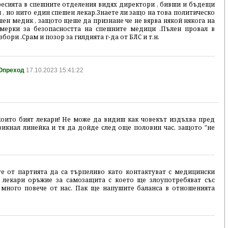
есията в спешните отделения видях директори , бивши и бъдещи
 , но нито един спешен лекар.Знаете ли защо на това политическо
н медик , защото щеше да признане че не вярва някой някога на
мерки за безопасността на спешните медици .Пълен провал в
бори .Срам и позор за гилдията г-да от БЛС и т.н.
ДОпреход
17.10.2023 15:41:22
които бият лекари! Не може да видиш как човекът издъхва пред
викнал линейка и тя да дойде след още половин час, защото "не
те от партията да са търпеливо като контактуват с медицински
 лекари оръжие за самозащита с което ще злоупотребяват със
а много повече от нас. Пак ще напушите баланса в отношенията