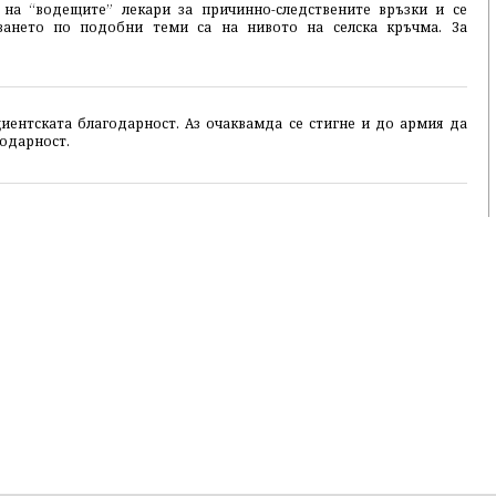
 на “водещите” лекари за причинно-следствените връзки и се
ването по подобни теми са на нивото на селска кръчма. За
циентската благодарност. Аз очаквамда се стигне и до армия да
годарност.