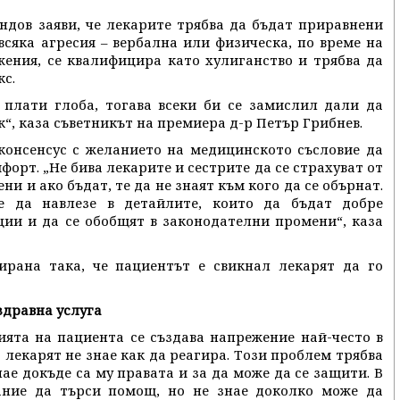
ндов заяви, че лекарите трябва да бъдат приравнени
всяка агресия – вербална или физическа, по време на
ения, се квалифицира като хулиганство и трябва да
кс.
 плати глоба, тогава всеки би се замислил дали да
“, каза съветникът на премиера д-р Петър Грибнев.
консенсус с желанието на медицинското съсловие да
форт. „Не бива лекарите и сестрите да се страхуват от
и и ако бъдат, те да не знаят към кого да се обърнат.
е да навлезе в детайлите, които да бъдат добре
ции и да се обобщят в законодателни промени“, каза
ирана така, че пациентът е свикнал лекарят да го
здравна услуга
ията на пациента се създава напрежение най-често в
лекарят не знае как да реагира. Този проблем трябва
нае докъде са му правата и за да може да се защити. В
ание да търси помощ, но не знае доколко може да