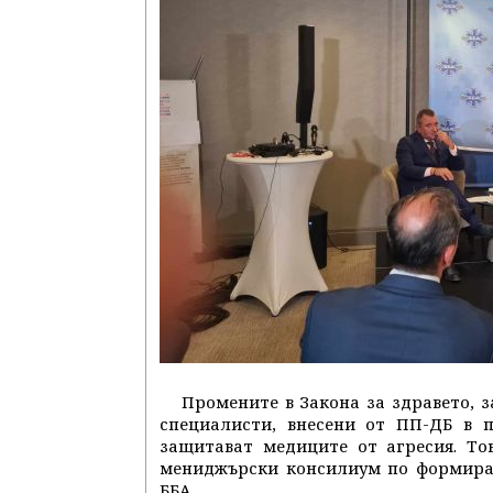
Промените в Закона за здравето, 
специалисти, внесени от ПП-ДБ в п
защитават медиците от агресия. То
мениджърски консилиум по формиран
ББА.