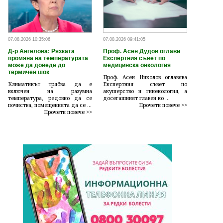
07.08.2026 10:35:06
07.08.2026 09:41:05
Д-р Ангелова: Рязката
Проф. Асен Дудов оглави
промяна на температурата
Експертния съвет по
може да доведе до
медицинска онкология
термичен шок
Проф. Асен Николов оглавява
Климатикът трябва да е
Експертния съвет по
включен на разумна
акушерство и гинекология, а
температура, редовно да се
досегашният главен ко ...
почиства, помещенията да се ...
Прочети повече >>
Прочети повече >>