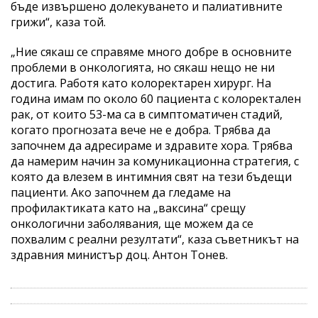
бъде извършено долекуването и палиативните
грижи“, каза той.
„Ние сякаш се справяме много добре в основните
проблеми в онкологията, но сякаш нещо не ни
достига. Работя като колоректарен хирург. На
година имам по около 60 пациента с колоректален
рак, от които 53-ма са в симптоматичен стадий,
когато прогнозата вече не е добра. Трябва да
започнем да адресираме и здравите хора. Трябва
да намерим начин за комуникационна стратегия, с
която да влезем в интимния свят на тези бъдещи
пациенти. Ако започнем да гледаме на
профилактиката като на „ваксина“ срещу
онкологични заболявания, ще можем да се
похвалим с реални резултати“, каза съветникът на
здравния министър доц. Антон Тонев.