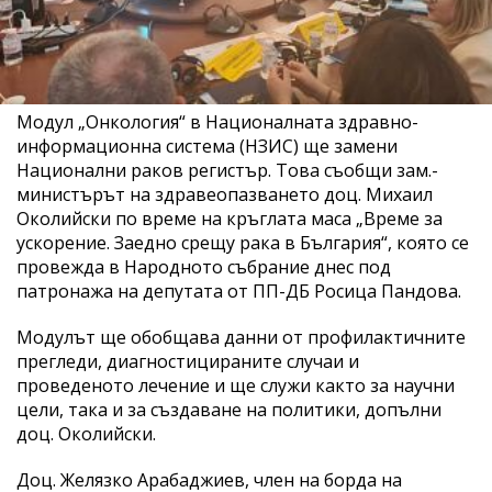
Модул „Онкология“ в Националната здравно-
информационна система (НЗИС) ще замени
Национални раков регистър. Това съобщи зам.-
министърът на здравеопазването доц. Михаил
Околийски по време на кръглата маса „Време за
ускорение. Заедно срещу рака в България“, която се
провежда в Народното събрание днес под
патронажа на депутата от ПП-ДБ Росица Пандова.
Модулът ще обобщава данни от профилактичните
прегледи, диагностицираните случаи и
проведеното лечение и ще служи както за научни
цели, така и за създаване на политики, допълни
доц. Околийски.
Доц. Желязко Арабаджиев, член на борда на