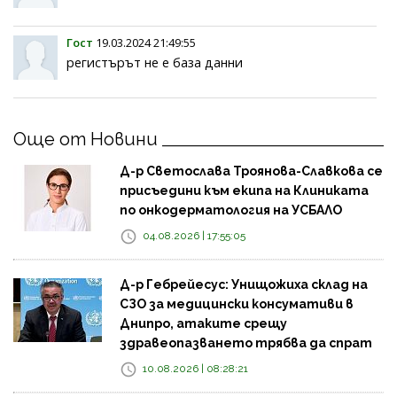
Гост
19.03.2024 21:49:55
регистърът не е база данни
Още от Новини
Д-р Светослава Троянова-Славкова се
присъедини към екипа на Клиниката
по онкодерматология на УСБАЛО
04.08.2026 | 17:55:05
Д-р Гебрейесус: Унищожиха склад на
СЗО за медицински консумативи в
Днипро, атаките срещу
здравеопазването трябва да спрат
10.08.2026 | 08:28:21