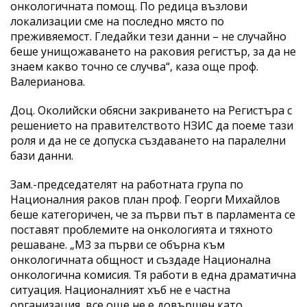
онкологичната помощ. По редица възлови
локализации сме на последно място по
преживяемост. Гледайки тези данни – не случайно
беше унищожаването на раковия регистър, за да не
знаем какво точно се случва“, каза още проф.
Валерианова.
Доц. Околийски обясни закриването на Регистъра с
решението на правителството НЗИС да поеме тази
роля и да не се допуска създаването на паралелни
бази данни.
Зам.-председателят на работната група по
Националния раков план проф. Георги Михайлов
беше категоричен, че за първи път в парламента се
поставят проблемите на онкологията и тяхното
решаване. „МЗ за първи се обърна към
онкологичната общност и създаде Национална
онкологична комисия. Тя работи в една драматична
ситуация. Националният хъб не е частна
организация, все още не е довършен като