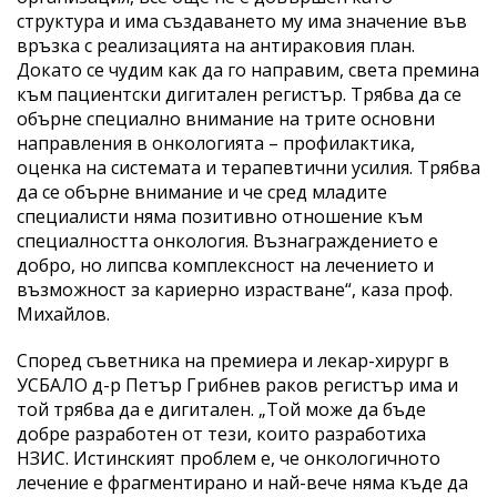
структура и има създаването му има значение във
връзка с реализацията на антираковия план.
Докато се чудим как да го направим, света премина
към пациентски дигитален регистър. Трябва да се
обърне специално внимание на трите основни
направления в онкологията – профилактика,
оценка на системата и терапевтични усилия. Трябва
да се обърне внимание и че сред младите
специалисти няма позитивно отношение към
специалността онкология. Възнаграждението е
добро, но липсва комплексност на лечението и
възможност за кариерно израстване“, каза проф.
Михайлов.
Според съветника на премиера и лекар-хирург в
УСБАЛО д-р Петър Грибнев раков регистър има и
той трябва да е дигитален. „Той може да бъде
добре разработен от тези, които разработиха
НЗИС. Истинският проблем е, че онкологичното
лечение е фрагментирано и най-вече няма къде да