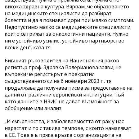
висока здравна култура. Вярвам, че образоването
на медицинските специалисти да разбират
болестта и да я познават дори при малко симптоми.
Недопустимо малко са медицинските специалисти,
които се грижат за онкологични пациенти. Нужно
ни е устойчиво усилие, устойчиво партньорство
всеки ден“, каза тя.
Бившият ръководител на Националния раков
регистър проф. Здравка Валерианова заяви, че
въпреки че регистърът е прекратил
съществуването си на 6 ноември 2023 г., тя
продължава да получава писма за предоставяне на
данни от различни европейски институции, тъй
като данните в НЗИС не дават възможност за
обобщение или анализ.
„И смъртността, и заболеваемостта от рак у нас
нарастат и то с такива темпове, с които намаляват
в ЕС. Това е в пряка връзка с организацията на