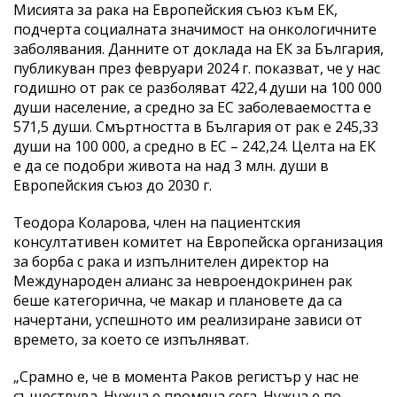
Мисията за рака на Европейския съюз към ЕК,
подчерта социалната значимост на онкологичните
заболявания. Данните от доклада на ЕК за България,
публикуван през февруари 2024 г. показват, че у нас
годишно от рак се разболяват 422,4 души на 100 000
души население, а средно за ЕС заболеваемостта е
571,5 души. Смъртността в България от рак е 245,33
души на 100 000, а средно в ЕС – 242,24. Целта на ЕК
е да се подобри живота на над 3 млн. души в
Европейския съюз до 2030 г.
Теодора Коларова, член на пациентския
консултативен комитет на Европейска организация
за борба с рака и изпълнителен директор на
Международен алианс за невроендокринен рак
беше категорична, че макар и плановете да са
начертани, успешното им реализиране зависи от
времето, за което се изпълняват.
„Срамно е, че в момента Раков регистър у нас не
съществува. Нужна е промяна сега. Нужна е по-