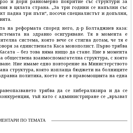
ързо и дори равномерно покритие със структури за
ния в цялата страна. „За три години се напълни със
кт падна три пъти“, посочи специалистът и допълни,
ията.
та на реформата според него, д-р Болтаджиев каза:
стемата на здравно осигуряване. Тя в момента е
телна система, която вече се стигна дотам, че тя е
оворя за единствената Каса монополист. Първо трябва
Касата – без това няма нищо да стане. Ние в момента
на обществена взаимоспомагателна структура, с която
зване. Ние имаме едно повторение на Министерството
рана структура, която изплаща бюджети на болниците
здравна политика, което не е в правомощията на една
равеопазването трябва да се либерализира и да се
конкуренция, тъй като с администриране се „връзват
МЕНТАРИ ПО ТЕМАТА