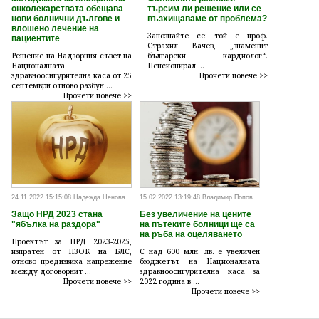
онколекарствата обещава
търсим ли решение или се
нови болнични дългове и
възхищаваме от проблема?
влошено лечение на
Запознайте се: той е проф.
пациентите
Страхил Вачев, „знаменит
Решение на Надзорния съвет на
български кардиолог“.
Националната
Пенсионирал ...
здравноосигурителна каса от 25
Прочети повече >>
септември отново разбун ...
Прочети повече >>
24.11.2022 15:15:08 Надежда Ненова
15.02.2022 13:19:48 Владимир Попов
Защо НРД 2023 стана
Без увеличение на цените
"ябълка на раздора"
на пътеките болници ще са
на ръба на оцеляването
Проектът за НРД 2023-2025,
изпратен от НЗОК на БЛС,
С над 600 млн. лв. е увеличен
отново предизвика напрежение
бюджетът на Националната
между договорнит ...
здравноосигурителна каса за
Прочети повече >>
2022 година в ...
Прочети повече >>