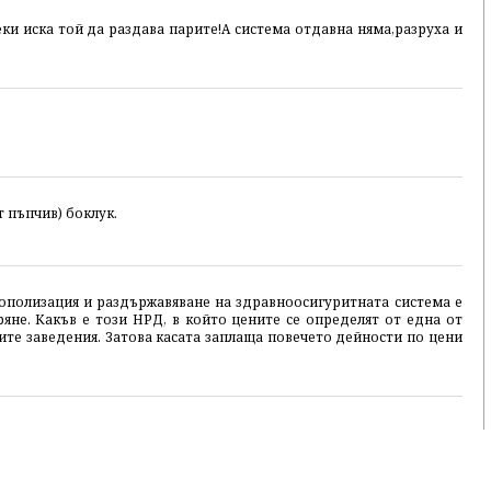
еки иска той да раздава парите!А система отдавна няма,разруха и
 пъпчив) боклук.
ополизация и раздържавяване на здравноосигуритната система е
не. Какъв е този НРД, в който цените се определят от една от
ните заведения. Затова касата заплаща повечето дейности по цени