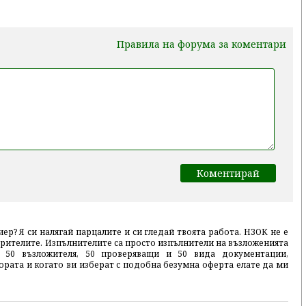
Правила на форума за коментари
ер? Я си налягай парцалите и си гледай твоята работа. НЗОК не е
гурителите. Изпълнителите са просто изпълнители на възложенията
50 възложителя, 50 проверяващи и 50 вида документации,
ората и когато ви изберат с подобна безумна оферта елате да ми