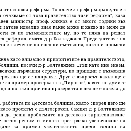
 от основна реформа. То плаче за реформиране, то е в
а очакваме от това правителство тази реформа“, каза
авен министър проф. Хинков е от много години във
 затова идеално знае какво може и какво не може да
тети са по възможностите му, но те няма да решат
са реформа, смята д-р Болтаджиев. Председателят на
та за лечение на спешни състояния, както и промени
лежда като влизащо в приоритетите на правителството,
олници, посочи д-р Болтаджиев. „Тъй като ние знаем,
 всички държавни структури, по принцип е възможна
ероятно ще се направят. Друг е въпросът какъв ще е
аде за пример проверката в „Пирогов“, която по думите
а и по тази причина проверката в нея не е довела до
а работата по Детската болница, която според него ще
като проектът е дългосрочен. Самият д-р Болтаджиев
ма да реши проблемите на детското здравеопазване.
 лесно решим и минава през рязко увеличаване на
даде за пример увеличаването преди години на