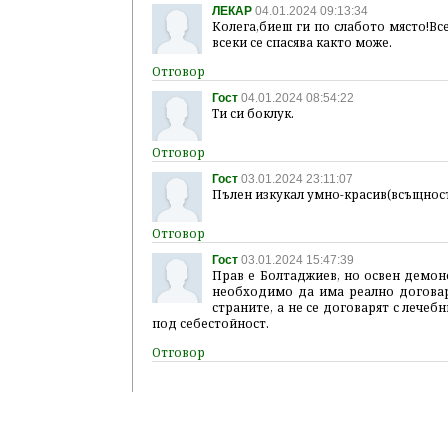
ЛЕКАР
04.01.2024 09:13:34
Колега,биеш ги по слабото място!Вс
всеки се спасява както може.
Гост
04.01.2024 08:54:22
Ти си боклук.
Гост
03.01.2024 23:11:07
Пълен изкукал умно-красив(всъщност
Гост
03.01.2024 15:47:39
Прав е Болтаджиев, но освен демон
необходимо да има реално договаря
страните, а не се договарят с лечеб
под себестойност.