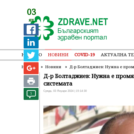
03
ян
НАЧАЛО
НОВИНИ
COVID-19
АКТУАЛНА Т
»
»
Начало
Новини
Д-р Болтаджиев: Нужна е пром
Д-р Болтаджиев: Нужна е промя
системата
Сряда, 03 Януари 2024 | 15:14:30
5