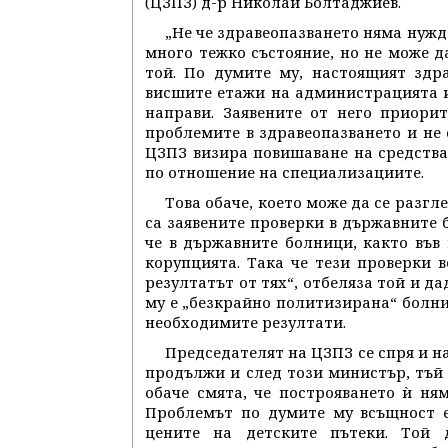
(ЦЗПЗ) д-р Николай Болтаджиев.
„Не че здравеопазването няма нужда
много тежко състояние, но не може д
той. По думите му, настоящият здр
висшите етажи на администрацията и
направи. Заявените от него приори
проблемите в здравеопазването и не 
ЦЗПЗ визира повишаване на средства
по отношение на специализациите.
Това обаче, което може да се разг
са заявените проверки в държавните б
че в държавните болници, както във
корупцията. Така че тези проверки в
резултатът от тях“, отбеляза той и д
му е „безкрайно политизирана“ болниц
необходимите резултати.
Председателят на ЦЗПЗ се спря и н
продължи и след този министър, тъй 
обаче смята, че построяването ѝ ня
Проблемът по думите му всъщност е
цените на детските пътеки. Той 