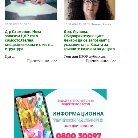
07.08.2026 16:52:18
07.08.2026 15:48:55 Невена Попова
Д-р Стаменов: Нека
Доц. Узунова:
запазим ЦАР като
Общопрактикуващите
самостоятелна,
лекари да се запознаят с
специализирана и отчетна
указанията на Касата за
структура
грипните ваксини на децата
При ...
Тези дни НЗОК публикува ...
Прочети повече >>
Прочети повече >>