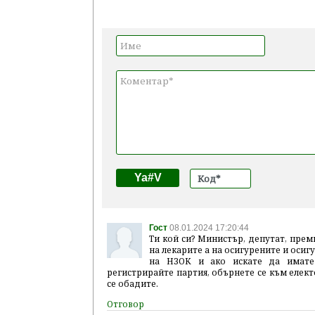
Ya#V
Гост
08.01.2024 17:20:44
Ти кой си? Министър, депутат, преми
на лекарите а на осигурените и оси
на НЗОК и ако искате да имате 
регистрирайте партия, обърнете се към елект
се обадите.