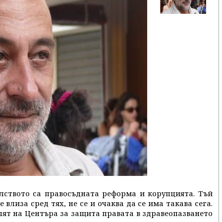
лството са правосъдната реформа и корупцията. Тъй
влиза сред тях, не се и очаква да се има такава сега.
ят на Центъра за защита правата в здравеопазването