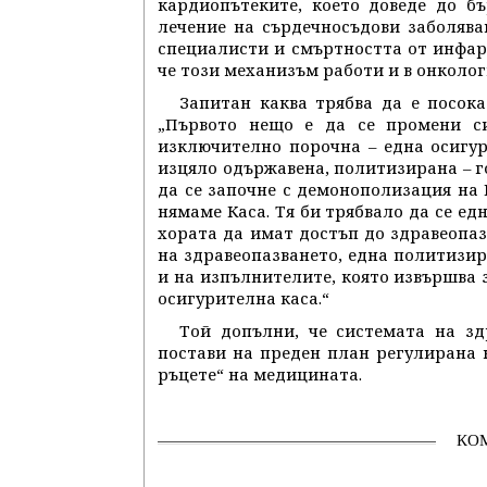
кардиопътеките, което доведе до б
лечение на сърдечносъдови заболява
специалисти и смъртността от инфар
че този механизъм работи и в онколог
Запитан каква трябва да е посока
„Първото нещо е да се промени си
изключително порочна – една осигури
изцяло одържавена, политизирана – г
да се започне с демонополизация на 
нямаме Каса. Тя би трябвало да се ед
хората да имат достъп до здравеопа
на здравеопазването, една политизи
и на изпълнителите, която извършва 
осигурителна каса.“
Той допълни, че системата на зд
постави на преден план регулирана 
ръцете“ на медицината.
КО