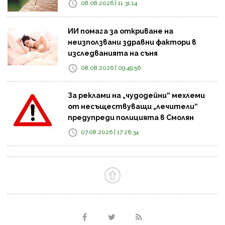
08.08.2026 | 11:31:14
ИИ помага за откриване на
неизползвани здравни фактори в
изследванията на съня
08.08.2026 | 09:49:56
За реклами на „чудодейни“ мехлеми
от несъществуващи „лечители“
предупреди полицията в Смолян
07.08.2026 | 17:26:34