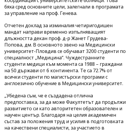
координация с университетските болници. Това
бяха сред основните цели, залегнали в програмата
за управление на проф. Генева.
Отчетен доклад за изминалия четиригодишен
мандат направи временно изпълняващият
длъжността декан проф. д-р Жанет Грудева-
Попова, дм. В основното звено на Медицински
университет-Пловдив се обучават 3200 студенти по
специалност „Медицина“. Чуждестранните
студенти медици към момента са 1988 – граждани
на 50 държави от 6 континента. Те са 72.7% от
всички студенти по магистърски програми с
англоезично обучение в Медицински университет.
„Убедена съм, че е създадена отлична
предпоставка, за да може Факултетът да продължи
развитието си като авторитетен образователен и
научен център. Благодаря на целия академичен
състав за положения труд и усилия в подготовката
на качествени специалисти, за участието в