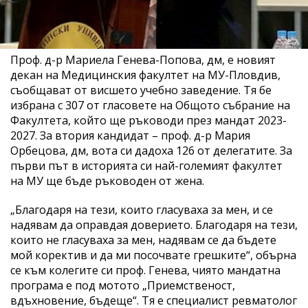
Проф. д-р Мариела Генева-Попова, дм, е новият
декан на Медицинския факултет на МУ-Пловдив,
съобщават от висшето учебно заведение. Тя бе
избрана с 307 от гласовете на Общото събрание на
Факултета, който ще ръководи през мандат 2023-
2027. За втория кандидат – проф. д-р Мария
Орбецова, дм, вота си дадоха 126 от делегатите. За
първи път в историята си най-големият факултет
на МУ ще бъде ръководен от жена.
„Благодаря на тези, които гласуваха за мен, и се
надявам да оправдая доверието. Благодаря на тези,
които не гласуваха за мен, надявам се да бъдете
мой коректив и да ми посочвате грешките“, обърна
се към колегите си проф. Генева, чиято мандатна
програма е под мотото „Приемственост,
вдъхновение, бъдеще“. Тя е специалист ревматолог