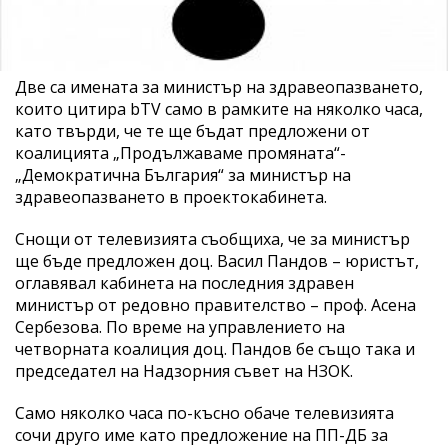
Две са имената за министър на здравеопазването,
които цитира bTV само в рамките на няколко часа,
като твърди, че те ще бъдат предложени от
коалицията „Продължаваме промяната“-
„Демократична България“ за министър на
здравеопазването в проектокабинета.
Снощи от телевизията съобщиха, че за министър
ще бъде предложен доц. Васил Пандов – юристът,
оглавявал кабинета на последния здравен
министър от редовно правителство – проф. Асена
Сербезова. По време на управлението на
четворната коалиция доц. Пандов бе също така и
председател на Надзорния съвет на НЗОК.
Само няколко часа по-късно обаче телевизията
сочи друго име като предложение на ПП-ДБ за