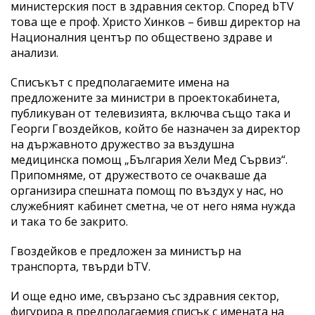
министерския пост в здравния сектор. Според bTV
това ще е проф. Христо Хинков – бивш директор на
Националния център по обществено здраве и
анализи.
Списъкът с предполагаемите имена на
предложените за министри в проектокабинета,
публикуван от телевизията, включва също така и
Георги Гвоздейков, който бе назначен за директор
на държавното дружество за въздушна
медицинска помощ „България Хели Мед Сървиз“.
Припомняме, от дружеството се очакваше да
организира спешната помощ по въздух у нас, но
служебният кабинет сметна, че от него няма нужда
и така то бе закрито.
Гвоздейков е предложен за министър на
транспорта, твърди bTV.
И още едно име, свързано със здравния сектор,
фигурира в предполагаемия списък с имената на