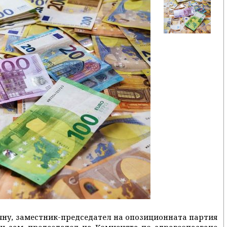
яну, заместник-председател на опозиционната партия