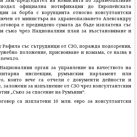
 и зам.-председател на Комисията по здравеопазване
подал официална нотификация до Европейската
ция за борба с корупцията относно консултантски
ключен от министъра на здравеопазването Александру
 договора е предвидено сумата да бъде изплатена със
ия съюз чрез Националния план за възстановяване и
у Рафила със сътрудници от СЗО, поражда подозрения,
лужебно положение, присвояване и измама, се казва в
news.rо.
Националния орган за управление на качеството на
анитарна инспекция, румънския парламент или
то, които вече са отчели с документи дейности и
е, заложени за изпълнение от СЗО чрез консултантския
тия „Съюз за спасение на Румъния“.
оговор са изплатени 10 млн. евро за консултантски