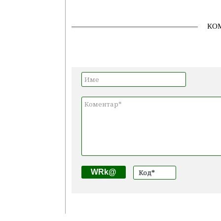
КО
WRk@