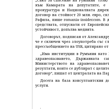
„Съюз за спасение на Румъния“ (USR)
към Камарата на депутатите, е 
прокуратура и Националната дирек
договор на стойност 20 млн. евро, с
Рафила, пише romania-insider.com. В
средствата, отпуснати от Европейск
устойчивост, допълва медията.
Договорът, подписан от Александр
че е сключен чрез злоупотреба със с
прессъобщението на USR, цитирано от 
„Има институции в Румъния като 
здравеопазването, Държавната с
Министерството на здравеопазване
резултати, които се дублират с целит
договор“, пишат от централата на Пар
Досега на база консултантския д
услуги.
.