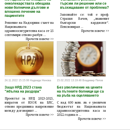
онколекарствата обещава
търсим ли решение или се
нови болнични дългове и
възхищаваме от проблема?
влошено лечение на
Запознайте се: той е проф.
пациентите
Страхил Вачев, „знаменит
Решение на Надзорния съвет на
български кардиолог“.
Националната
Пенсионирал ...
здравноосигурителна каса от 25
Прочети повече >>
септември отново разбун ...
Прочети повече >>
24.11.2022 15:15:08 Надежда Ненова
15.02.2022 13:19:48 Владимир Попов
Защо НРД 2023 стана
Без увеличение на цените
"ябълка на раздора"
на пътеките болници ще са
на ръба на оцеляването
Проектът за НРД 2023-2025,
изпратен от НЗОК на БЛС,
С над 600 млн. лв. е увеличен
отново предизвика напрежение
бюджетът на Националната
между договорнит ...
здравноосигурителна каса за
Прочети повече >>
2022 година в ...
Прочети повече >>