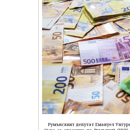
Румънският депутат Емануел Унгур