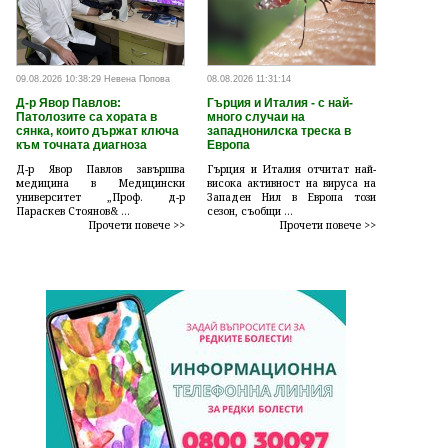
09.08.2026 10:38:29 Невена Попова
08.08.2026 11:31:14
Д-р Явор Павлов:
Гърция и Италия - с най-
Патолозите са хората в
много случаи на
сянка, които държат ключа
западнонилска треска в
към точната диагноза
Европа
Д-р Явор Павлов завършва
Гърция и Италия отчитат най-
медицина в Медицински
висока активност на вируса на
университет „Проф. д-р
Западен Нил в Европа този
Параскев Стоянов& ...
сезон, съобщи ...
Прочети повече >>
Прочети повече >>