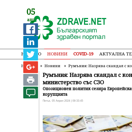
05
апр
НАЧАЛО
НОВИНИ
COVID-19
АКТУАЛНА Т
»
»
Начало
Новини
Румъния: Назрява скандал с к
Румъния: Назрява скандал с ко
министерство със СЗО
Опозиционен политик сезира Европейскат
корупцията
Петък, 05 Април 2024 | 09:33:45