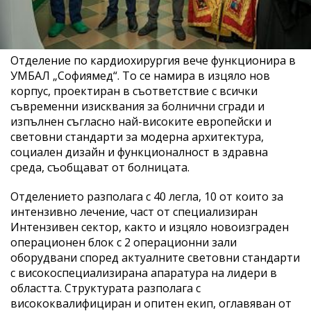
Отделение по кардиохирургия вече функционира в
УМБАЛ „Софиямед“. То се намира в изцяло нов
корпус, проектиран в съответствие с всички
съвременни изисквания за болнични сгради и
изпълнен съгласно най-високите европейски и
световни стандарти за модерна архитектура,
социален дизайн и функционалност в здравна
среда, съобщават от болницата.
Отделението разполага с 40 легла, 10 от които за
интензивно лечение, част от специализиран
Интензивен сектор, както и изцяло новоизграден
операционен блок с 2 операционни зали
оборудвани според актуалните световни стандарти
с високоспециализирана апаратура на лидери в
областта. Структурата разполага с
висококвалифициран и опитен екип, оглавяван от