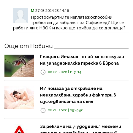
М
27.03.2024 23:14:16
Простосмъртните неплатежоспособни
трябва ли да забравят за Софиямед? Ще се
работи ли с НЗОК и какво ще трябва да се доплаща?
Още от Новини
Гърция и Италия - с най-много случаи
на западнонилска треска в Европа
08.08.2026 | 11:31:14
ИИ помага за откриване на
неизползвани здравни фактори в
изследванията на съня
08.08.2026 | 09:49:56
За реклами на „чудодейни“ мехлеми
от несъществуващи „лечители“