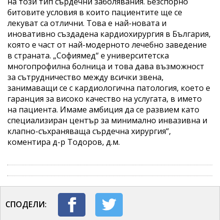
на този тип сърдечни заболявания. Безспорно
битовите условия в които пациентите ще се
лекуват са отлични. Това е най-новата и
иновативно създадена кардиохирургия в България,
която е част от най-модерното лечебно заведение
в страната. „Софиямед“ е университетска
многопрофилна болница и това дава възможност
за сътрудничество между всички звена,
занимаващи се с кардиологична патология, което е
гаранция за високо качество на услугата, в името
на пациента. Имаме амбиция да се развием като
специализиран център за минимално инвазивна и
клапно-съхраняваща сърдечна хирургия“,
коментира д-р Тодоров, д.м.
СПОДЕЛИ: