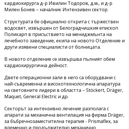
кардиохирурга д-р Ивилин Тодоров, д.м., и д-р
Милен Бонев – началник Интензивен сектор.
Структурата бе официално открита с тържествен
водосвет, извършен от Белоградчишкия епископ
Поликарп в присъствието на мениджмънта на
лечебното заведение, екипа на новото Отделение и
други изявени специалисти от болницата.
В новото отделение се извършва пълният обем
кардиохирургична дейност.
Двете операционни зали в него са оборудвани с
най-съвременна и високотехнологична апаратура
на световните лидери в областта – Stöckert, Dräger,
Maquet, General Electric и др.
Секторът за интензивно лечение разполага с
апарати за механична вентилация на фирма Dräger,
за бъбречнозаместителна терапия - Prismaflex, за
временно и продължително механично