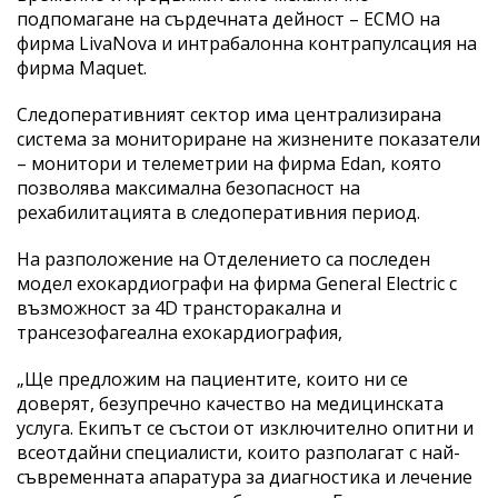
подпомагане на сърдечната дейност – ECMO на
фирма LivaNova и интрабалонна контрапулсация на
фирма Maquet.
Следоперативният сектор има централизирана
система за мониториране на жизнените показатели
– монитори и телеметрии на фирма Edan, която
позволява максимална безопасност на
рехабилитацията в следоперативния период.
На разположение на Отделението са последен
модел ехокардиографи на фирма General Electric с
възможност за 4D трансторакална и
трансезофагеална ехокардиография,
„Ще предложим на пациентите, които ни се
доверят, безупречно качество на медицинската
услуга. Екипът се състои от изключително опитни и
всеотдайни специалисти, които разполагат с най-
съвременната апаратура за диагностика и лечение