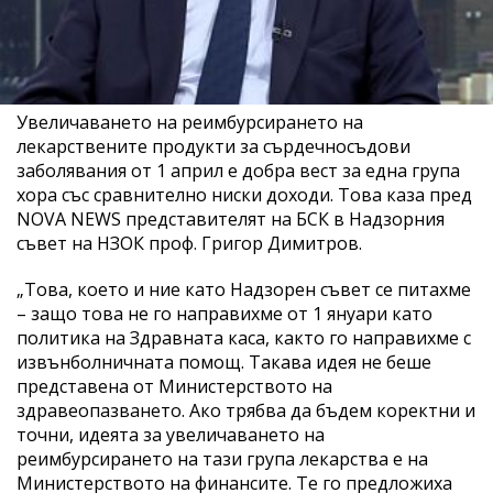
Увеличаването на реимбурсирането на
лекарствените продукти за сърдечносъдови
заболявания от 1 април е добра вест за една група
хора със сравнително ниски доходи. Това каза пред
NOVA NEWS представителят на БСК в Надзорния
съвет на НЗОК проф. Григор Димитров.
„Това, което и ние като Надзорен съвет се питахме
– защо това не го направихме от 1 януари като
политика на Здравната каса, както го направихме с
извънболничната помощ. Такава идея не беше
представена от Министерството на
здравеопазването. Ако трябва да бъдем коректни и
точни, идеята за увеличаването на
реимбурсирането на тази група лекарства е на
Министерството на финансите. Те го предложиха