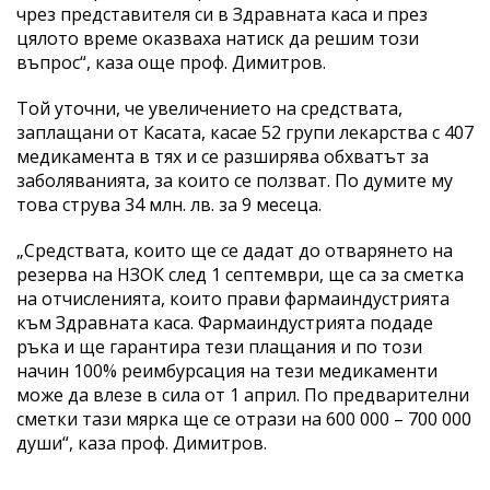
чрез представителя си в Здравната каса и през
цялото време оказваха натиск да решим този
въпрос“, каза още проф. Димитров.
Той уточни, че увеличението на средствата,
заплащани от Касата, касае 52 групи лекарства с 407
медикамента в тях и се разширява обхватът за
заболяванията, за които се ползват. По думите му
това струва 34 млн. лв. за 9 месеца.
„Средствата, които ще се дадат до отварянето на
резерва на НЗОК след 1 септември, ще са за сметка
на отчисленията, които прави фармаиндустрията
към Здравната каса. Фармаиндустрията подаде
ръка и ще гарантира тези плащания и по този
начин 100% реимбурсация на тези медикаменти
може да влезе в сила от 1 април. По предварителни
сметки тази мярка ще се отрази на 600 000 – 700 000
души“, каза проф. Димитров.