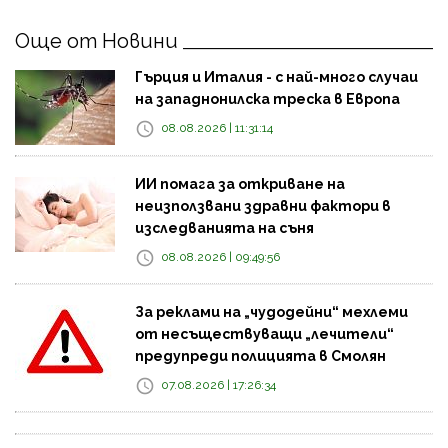
Още от Новини
Гърция и Италия - с най-много случаи
на западнонилска треска в Европа
08.08.2026 | 11:31:14
ИИ помага за откриване на
неизползвани здравни фактори в
изследванията на съня
08.08.2026 | 09:49:56
За реклами на „чудодейни“ мехлеми
от несъществуващи „лечители“
предупреди полицията в Смолян
07.08.2026 | 17:26:34